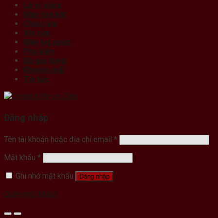
Lò vi sóng
Máy rửa bát
Chậu rửa
Vòi rửa
Máy lọc nước
Phụ kiện
Đồ gia dụng
Khuyến mãi
Tin tức
Đăng nhập
Tên tài khoản hoặc địa chỉ email
*
Mật khẩu
*
Ghi nhớ mật khẩu
Đăng nhập
Quên mật khẩu?