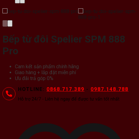
Bếp từ đôi Spelier SPM 888
Pro
Cam kết sản phẩm chính hãng
Giao hàng + lắp đặt miễn phí
Ưu đãi trả góp 0%
HOTLINE:
0868.717.389
-
0987.148.788
Hỗ trợ 24/7 - Liên hệ ngay để được tư vấn tốt nhất