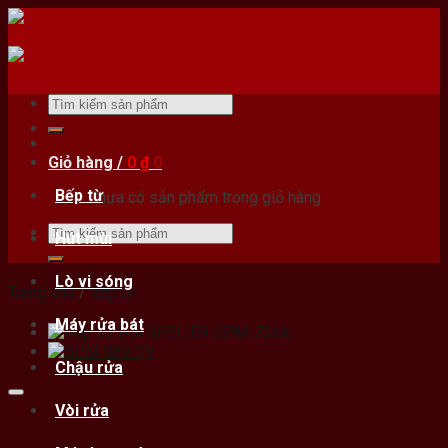
Skip
to
content
Tìm
kiếm:
Giỏ hàng /
0
₫
0
Bếp từ
Chưa có sản phẩm trong giỏ hàng.
Tìm
Hút mùi
kiếm:
Lò vi sóng
Trang chủ
/
Bếp từ
Máy rửa bát
Chậu rửa
Vòi rửa