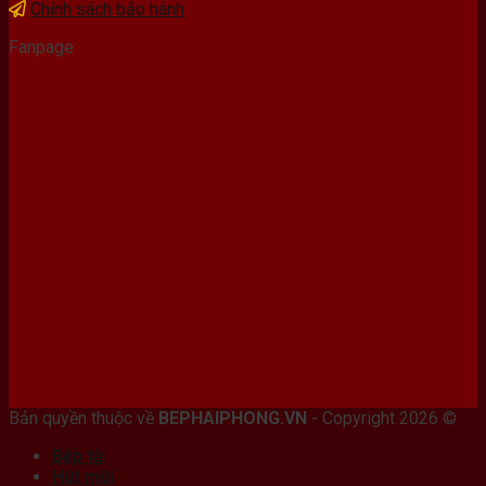
Chính sách bảo hành
Fanpage
Bán máy photocopy tại hải Phòng
Bản quyền thuộc về
BEPHAIPHONG.VN
- Copyright 2026 ©
Bếp từ
Hút mùi