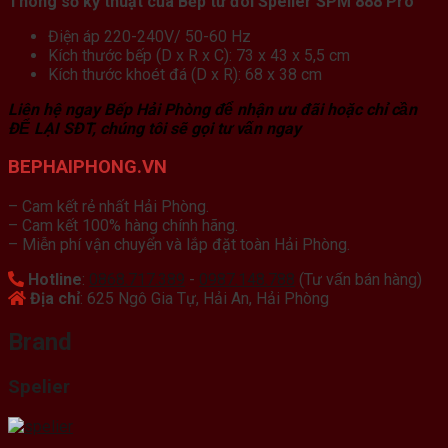
Thông số kỹ thuật của Bếp từ đôi Spelier SPM 888 Pro
Điện áp 220-240V/ 50-60 Hz
Kích thước bếp (D x R x C): 73 x 43 x 5,5 cm
Kích thước khoét đá (D x R): 68 x 38 cm
Liên hệ ngay Bếp Hải Phòng để nhận ưu đãi hoặc chỉ cần
ĐỂ LẠI SĐT, chúng tôi sẽ gọi tư vấn ngay
BEPHAIPHONG.VN
– Cam kết rẻ nhất Hải Phòng.
– Cam kết 100% hàng chính hãng.
– Miễn phí vận chuyển và lắp đặt toàn Hải Phòng.
Hotline
:
0868.717.389
-
0987.148.788
(Tư vấn bán hàng)
Địa chỉ
: 625 Ngô Gia Tự, Hải An, Hải Phòng
Brand
Spelier