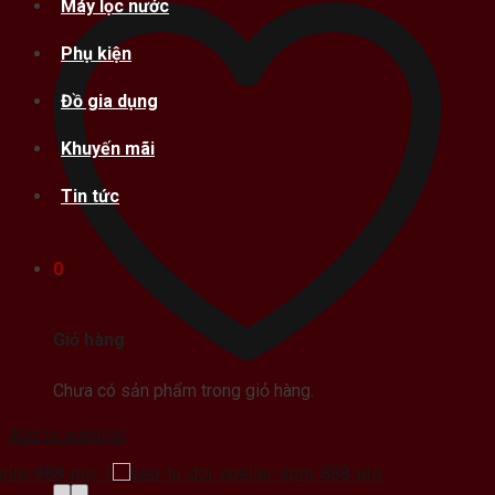
Máy lọc nước
Phụ kiện
Đồ gia dụng
Khuyến mãi
Tin tức
0
Giỏ hàng
Chưa có sản phẩm trong giỏ hàng.
Add to wishlist