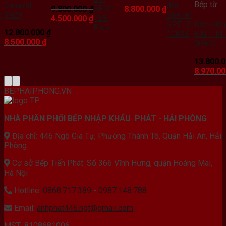
Bếp từ
Canaval
đôi
SPM–
9.800.000
₫
8.800.000
₫
r
9929
Spelier
Giá
Giá
728I
4.500.000
₫
–
SPE IC
Bếp Điện
gốc
hiện
Plus
12.800.000
₫
1089B
KAFF KF
là:
tại
Giá
Giá
8.500.000
₫
308IC
9.800.000 ₫.
là:
gốc
hiện
4.500.000 ₫.
là:
tại
13.800.
12.800.000 ₫.
là:
Giá
8.970.0
.000 ₫.
8.500.000 ₫.
gốc
là:
BEPHAIPHONG.VN
13.800.0
NHÀ PHÂN PHỐI BẾP NHẬP KHẨU PHÁT - HẢI PHÒNG
Địa chỉ: 446 Ngô Gia Tự, Phường Thành Tô, Quận Hải An, Hải
Phòng
Cơ sở Bếp Tiến Phát: Số 366 Vĩnh Hưng, quận Hoàng Mai,
Hà Nội
Hotline:
0868.717.389
-
0987.148.788
Email:
anhphat446.ngt@gmail.com
MST: 8108681006