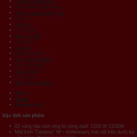
Combo khuyến mãi
Sản phẩm khuyến mãi
Máy lọc nước điện giải
Bếp từ
Hút mùi
Lò vi sóng
Máy rửa bát
Chậu rửa
Vòi rửa
Máy lọc nước
Phụ kiện nhà bếp
Cây nóng lạnh
Đồ gia dụng
Lò nướng
Máy sấy quần áo
Mô tả
Brand
Đánh giá (0)
Đặc tính sản phẩm
02 vùng nấu cảm ứng từ công suất: 2200 W-2200W
Mặt kính “Ceramic” M – millennium, mài vát trên dưới, bo