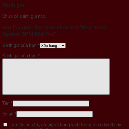
Đánh giá
Chưa có đánh giá nào.
Hãy là người đầu tiên nhận xét “Bếp từ đôi
Spelier SPM 888 Pro”
Đánh giá của bạn
*
Đánh giá của bạn
*
Tên
*
Email
*
Lưu tên của tôi, email, và trang web trong trình duyệt này