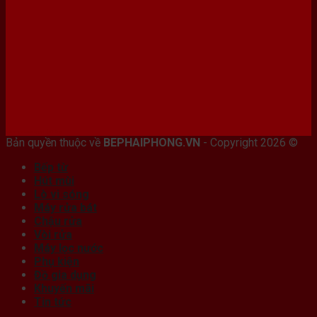
Bán máy photocopy tại hải Phòng
Bản quyền thuộc về
BEPHAIPHONG.VN
- Copyright 2026 ©
Bếp từ
Hút mùi
Lò vi sóng
Máy rửa bát
Chậu rửa
Vòi rửa
Máy lọc nước
Phụ kiện
Đồ gia dụng
Khuyến mãi
Tin tức