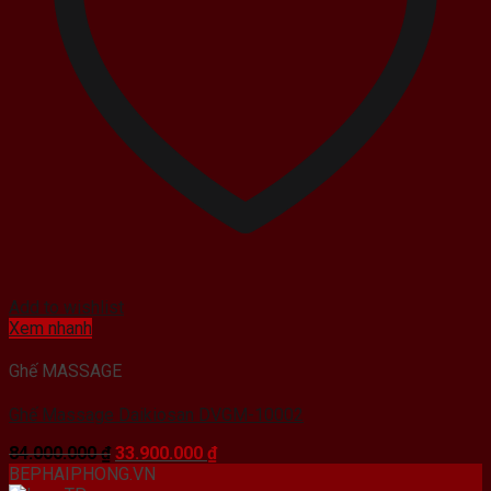
Add to wishlist
Xem nhanh
Ghế MASSAGE
Ghế Massage Daikiosan DVGM-10002
Giá
Giá
84.000.000
₫
33.900.000
₫
gốc
hiện
BEPHAIPHONG.VN