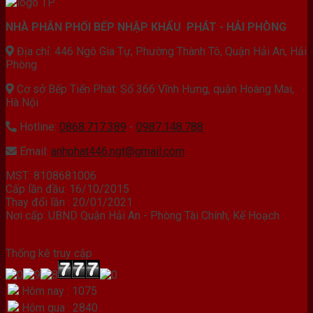
là:
tại
84.000.000 ₫.
là:
NHÀ PHÂN PHỐI BẾP NHẬP KHẨU PHÁT - HẢI PHÒNG
33.900.000 ₫.
Địa chỉ: 446 Ngô Gia Tự, Phường Thành Tô, Quận Hải An, Hải
Phòng
Cơ sở Bếp Tiến Phát: Số 366 Vĩnh Hưng, quận Hoàng Mai,
Hà Nội
Hotline:
0868.717.389
-
0987.148.788
Email:
anhphat446.ngt@gmail.com
MST: 8108681006
Cấp lần đầu: 16/10/2015
Thay đổi lần : 20/01/2021
Nơi cấp: UBND Quận Hải An - Phòng Tài Chính, Kế Hoạch
Thống kê truy cập
Hôm nay : 1075
Hôm qua : 2840