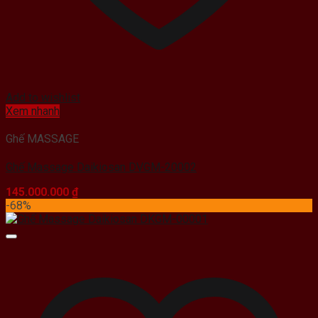
Add to wishlist
Xem nhanh
Ghế MASSAGE
Ghế Massage Daikiosan DVGM-20002
145.000.000
₫
-68%