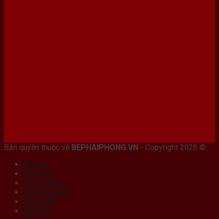
Bán máy photocopy tại hải Phòng
Bản quyền thuộc về
BEPHAIPHONG.VN
- Copyright 2026 ©
Bếp từ
Hút mùi
Lò vi sóng
Máy rửa bát
Chậu rửa
Vòi rửa