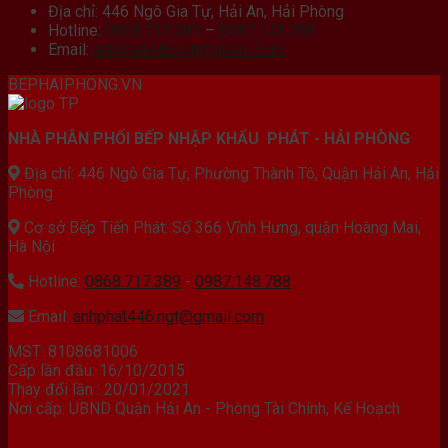
Địa chỉ: 446 Ngô Gia Tự, Hải An, Hải Phòng
Hotline:
0868.717.389
–
0987.148.788
Email:
anhphat446.ngt@gmail.com
BEPHAIPHONG.VN
NHÀ PHÂN PHỐI BẾP NHẬP KHẨU PHÁT - HẢI PHÒNG
Địa chỉ: 446 Ngô Gia Tự, Phường Thành Tô, Quận Hải An, Hải
Phòng
Cơ sở Bếp Tiến Phát: Số 366 Vĩnh Hưng, quận Hoàng Mai,
Hà Nội
Hotline:
0868.717.389
-
0987.148.788
Email:
anhphat446.ngt@gmail.com
MST: 8108681006
Cấp lần đầu: 16/10/2015
Thay đổi lần : 20/01/2021
Nơi cấp: UBND Quận Hải An - Phòng Tài Chính, Kế Hoạch