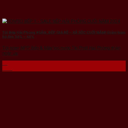
Tới Bếp Hải Phòng #SĂN_BẾP GIÁ RẺ – XẢ SỐC CUỐI NĂM! Giảm toàn
bộ đến 50% – 60%
Tới ngay NPP Bếp & Máy lọc nước Tài Phát Hải Phòng nhận
ngàn ưu
04
Th12