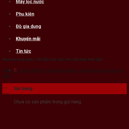
Máy lọc nước
Phụ kiện
Đồ gia dụng
Khuyến mãi
Tin tức
Mùa hè mua sắm – Ưu đãi cực sốc cho căn bếp hiện đại!
0
Mùa hè là thời điểm lý tưởng để nâng cấp không gian bếp gia
đình.
19
Giỏ hàng
Th6
Chưa có sản phẩm trong giỏ hàng.