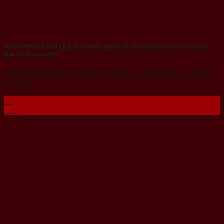
CHÀO MỪNG ĐẠI LỄ 2/9 – Giảm giá kịch sàn tới 50% máy lọc nước
Karofi, Kangaroo
Chào mừng đại lễ 2/9, Bếp Hải Phòng giảm giá kịch sàn lên
tới 50%
23
Th8