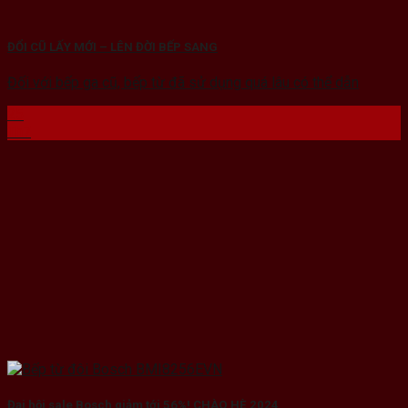
ĐỔI CŨ LẤY MỚI – LÊN ĐỜI BẾP SANG
Đối với bếp ga cũ, bếp từ đã sử dụng quá lâu có thể dẫn
25
Th7
Đại hội sale Bosch giảm tới 56%! CHÀO HÈ 2024