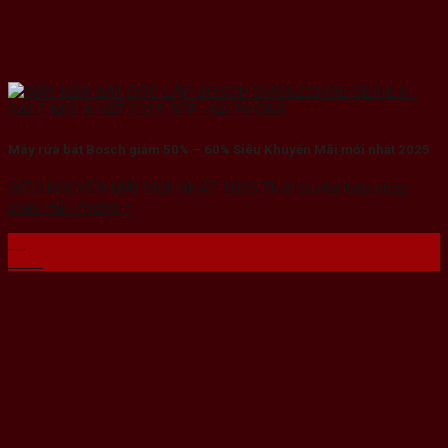
Máy rửa bát Bosch giảm 50% – 60% Siêu Khuyến Mãi mới nhất 2025
SIÊU KHUYẾN MÃI MỚI NHẤT 2025 Thiết bị nhà bếp nhập
khẩu Hải Phòng –
08
Th12