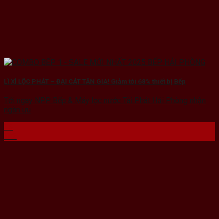
LÌ XÌ LỘC PHÁT – ĐẠI CÁT TÂN GIA! Giảm tới 68% thiết bị Bếp
Tới ngay NPP Bếp & Máy lọc nước Tài Phát Hải Phòng nhận
ngàn ưu
15
Th2