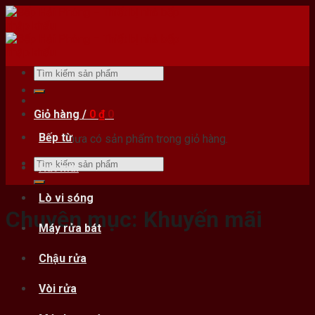
Skip
to
content
Tìm
kiếm:
Giỏ hàng /
0
₫
0
Bếp từ
Chưa có sản phẩm trong giỏ hàng.
Tìm
Hút mùi
kiếm:
Lò vi sóng
Chuyên mục:
Khuyến mãi
Máy rửa bát
Chậu rửa
Vòi rửa