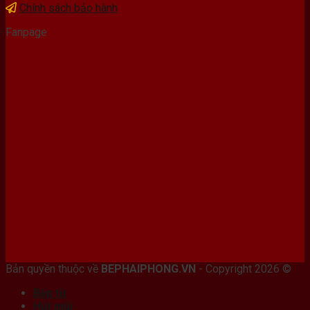
Chính sách bảo hành
Fanpage
Bán máy photocopy tại hải Phòng
Bản quyền thuộc về
BEPHAIPHONG.VN
- Copyright 2026 ©
Bếp từ
Hút mùi