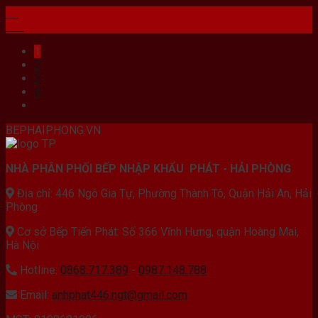
10
Th1
1
2
3
4
BEPHAIPHONG.VN
NHÀ PHÂN PHỐI BẾP NHẬP KHẨU PHÁT - HẢI PHÒNG
Địa chỉ: 446 Ngô Gia Tự, Phường Thành Tô, Quận Hải An, Hải
Phòng
Cơ sở Bếp Tiến Phát: Số 366 Vĩnh Hưng, quận Hoàng Mai,
Hà Nội
Hotline:
0868.717.389
-
0987.148.788
Email:
anhphat446.ngt@gmail.com