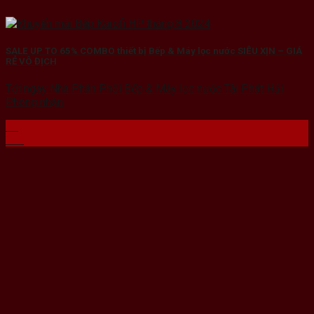
SALE UP TO 65% COMBO thiết bị Bếp & Máy lọc nước SIÊU XỊN – GIÁ
RẺ VÔ ĐỊCH
Tới ngay Nhà Phân Phối Bếp & Máy lọc nước Tài Phát Hải
Phòng nhận
06
Th8