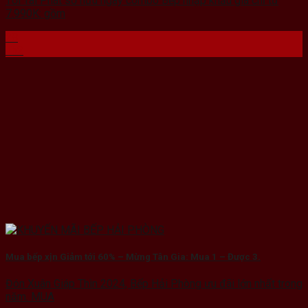
Tới Tài Phát sở hữu ngay combo Bếp nhập khẩu giá chỉ từ
7.990K: gồm
28
Th2
Mua bếp xịn Giảm tới 60% – Mừng Tân Gia: Mua 1 – Được 3.
Đón Xuân Giáp Thìn 2024, Bếp Hải Phòng ưu đãi lớn nhất trong
năm. MUA