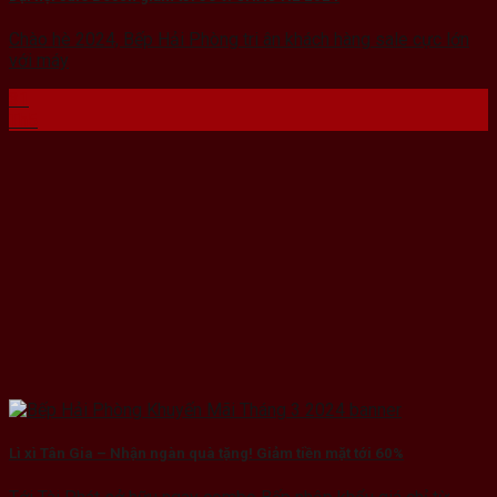
Chào hè 2024, Bếp Hải Phòng tri ân khách hàng sale cực lớn
với máy
31
Th5
Lì xì Tân Gia – Nhận ngàn quà tặng! Giảm tiền mặt tới 60%