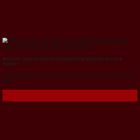
BIG SALE: Giảm tới 65% Máy Rửa Bát Nhập Khẩu Đức Bosch &
Rudiger
Lần đầu tiên tại Hải Phòng, bạn có cơ hội sở hữu những chiếc
Máy
04
Th4