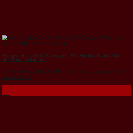
Tháng vàng tri ân 8/3: Giảm ngay tới 65% Máy Rửa Bát nhập khẩu
Đức: Bosch và Rudiger.
SIÊU KHUYẾN MÃI MỚI NHẤT 2025 Tháng vàng tri ân 8/3 –
Giảm ngay tới
06
Th3