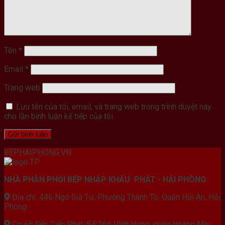
Tên
*
Email
*
Trang web
Lưu tên của tôi, email, và trang web trong trình duyệt này
cho lần bình luận kế tiếp của tôi.
BEPHAIPHONG.VN
NHÀ PHÂN PHỐI BẾP NHẬP KHẨU PHÁT - HẢI PHÒNG
Địa chỉ: 446 Ngô Gia Tự, Phường Thành Tô, Quận Hải An, Hải
Phòng
Cơ sở Bếp Tiến Phát: Số 366 Vĩnh Hưng, quận Hoàng Mai,