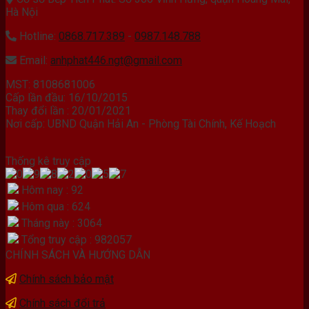
Hà Nội
Hotline:
0868.717.389
-
0987.148.788
Email:
anhphat446.ngt@gmail.com
MST: 8108681006
Cấp lần đầu: 16/10/2015
Thay đổi lần : 20/01/2021
Nơi cấp: UBND Quận Hải An - Phòng Tài Chính, Kế Hoạch
Thống kê truy cập
Hôm nay : 92
Hôm qua : 624
Tháng này : 3064
Tổng truy cập : 982057
CHÍNH SÁCH VÀ HƯỚNG DẪN
Chính sách bảo mật
Chính sách đổi trả