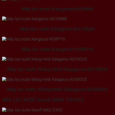
Máy lọc nước
Kangaroo-KG09N8
Máy lọc nước Kangaroo-KG10A88
Máy lọc nước Kangaroo-KGRP10
Máy lọc nước thông minh Kangaroo KG100US
Máy lọc nước thông minh Kangaroo KG400US
MÁY LỌC NƯỚC karofi GIẢM TỚI 55%