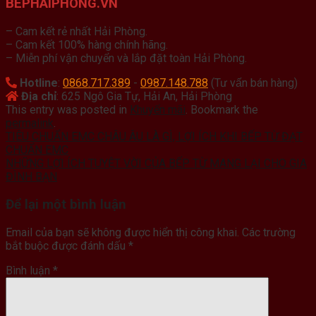
BEPHAIPHONG.VN
– Cam kết rẻ nhất Hải Phòng.
– Cam kết 100% hàng chính hãng.
– Miễn phí vận chuyển và lắp đặt toàn Hải Phòng.
Hotline
:
0868.717.389
-
0987.148.788
(Tư vấn bán hàng)
Địa chỉ
: 625 Ngô Gia Tự, Hải An, Hải Phòng
This entry was posted in
Khuyến mãi
. Bookmark the
permalink
.
TIÊU CHUẨN EMC CHÂU ÂU LÀ GÌ, LỢI ÍCH KHI BẾP TỪ ĐẠT
CHUẨN EMC
NHỮNG LỢI ÍCH TUYỆT VỜI CỦA BẾP TỪ MANG LẠI CHO GIA
ĐÌNH BẠN
Để lại một bình luận
Email của bạn sẽ không được hiển thị công khai.
Các trường
bắt buộc được đánh dấu
*
Bình luận
*