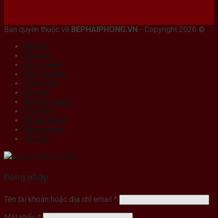
Bán máy photocopy tại hải Phòng
Bản quyền thuộc về
BEPHAIPHONG.VN
- Copyright 2026 ©
Bếp từ
Hút mùi
Lò vi sóng
Máy rửa bát
Chậu rửa
Vòi rửa
Máy lọc nước
Phụ kiện
Đồ gia dụng
Khuyến mãi
Tin tức
Đăng nhập
Tên tài khoản hoặc địa chỉ email
*
Mật khẩu
*