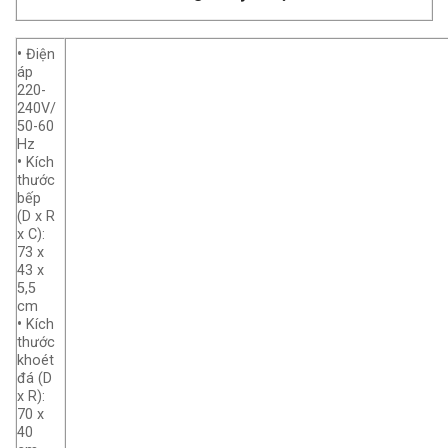
•
Điện
áp
220-
240V/
50-60
Hz
•
Kích
thước
bếp
(D x R
x C):
73 x
43 x
5,5
cm
•
Kích
thước
khoét
đá (D
x R):
70 x
40