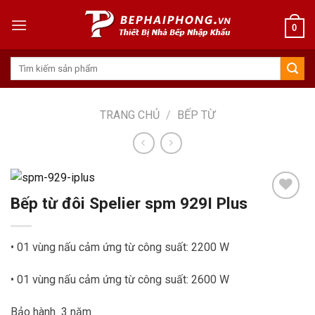
Skip
to
0
content
Tìm
kiếm:
TRANG CHỦ
/
BẾP TỪ
Bếp từ đôi Spelier spm 929I Plus
• 01 vùng nấu cảm ứng từ công suất: 2200 W
Add to
wishlist
• 01 vùng nấu cảm ứng từ công suất: 2600 W
Bảo hành 3 năm