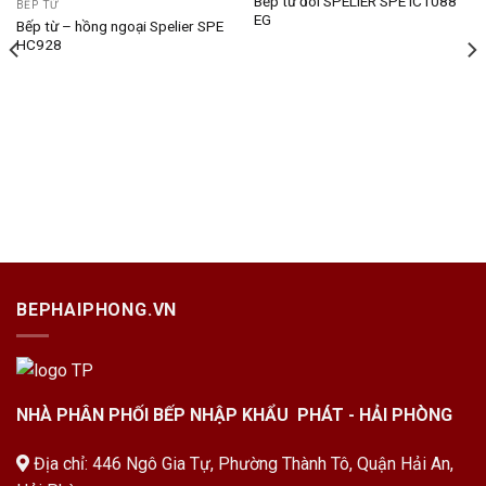
Bếp từ đôi SPELIER SPE IC1088
BẾP TỪ
EG
Bếp từ – hồng ngoại Spelier SPE
Add to
Add to
HC928
wishlist
wishlist
000 ₫.
BEPHAIPHONG.VN
NHÀ PHÂN PHỐI BẾP NHẬP KHẨU PHÁT - HẢI PHÒNG
Địa chỉ: 446 Ngô Gia Tự, Phường Thành Tô, Quận Hải An,