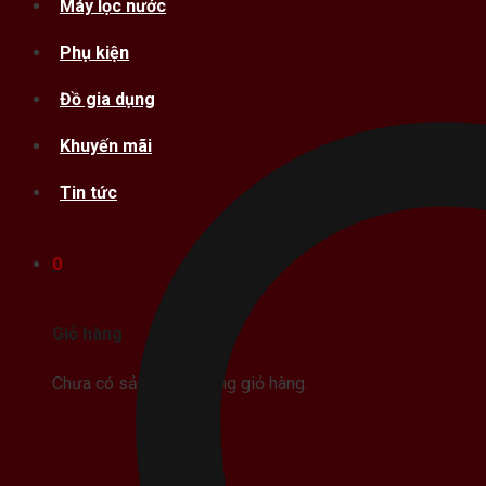
Máy lọc nước
Phụ kiện
Đồ gia dụng
Khuyến mãi
Tin tức
0
Giỏ hàng
Chưa có sản phẩm trong giỏ hàng.