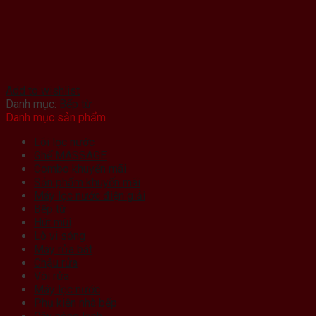
Add to wishlist
Danh mục:
Bếp từ
Danh mục sản phẩm
Lõi lọc nước
Ghế MASSAGE
Combo khuyến mãi
Sản phẩm khuyến mãi
Máy lọc nước điện giải
Bếp từ
Hút mùi
Lò vi sóng
Máy rửa bát
Chậu rửa
Vòi rửa
Máy lọc nước
Phụ kiện nhà bếp