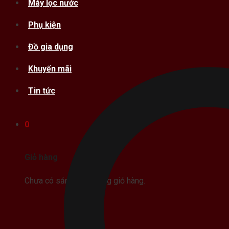
Máy lọc nước
Phụ kiện
Đồ gia dụng
Khuyến mãi
Tin tức
0
Giỏ hàng
Chưa có sản phẩm trong giỏ hàng.