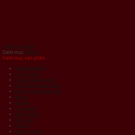
Add to wishlist
Danh mục:
Bếp từ
Danh mục sản phẩm
Ghế MASSAGE
Lõi lọc nước
Combo khuyến mãi
Sản phẩm khuyến mãi
Máy lọc nước điện giải
Bếp từ
Hút mùi
Lò vi sóng
Máy rửa bát
Chậu rửa
Vòi rửa
Máy lọc nước