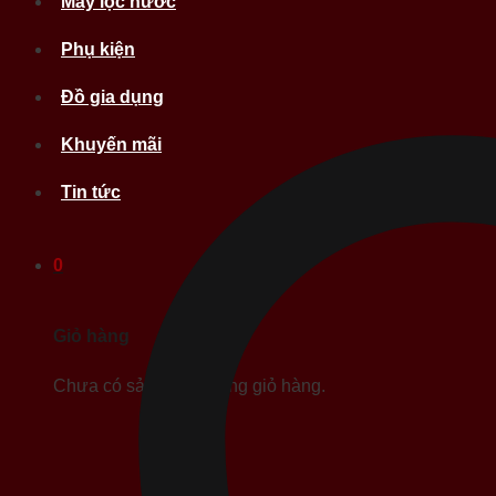
Máy lọc nước
Phụ kiện
Đồ gia dụng
Khuyến mãi
Tin tức
0
Giỏ hàng
Chưa có sản phẩm trong giỏ hàng.