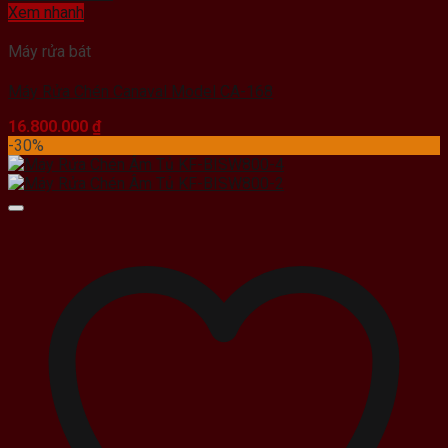
Xem nhanh
Máy rửa bát
Máy Rửa Chén Canaval Model CA-168
16.800.000
₫
-30%