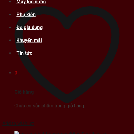
Máy lọc nước
Phụ kiện
Đồ gia dụng
Khuyến mãi
Tin tức
0
Giỏ hàng
Chưa có sản phẩm trong giỏ hàng.
Add to wishlist