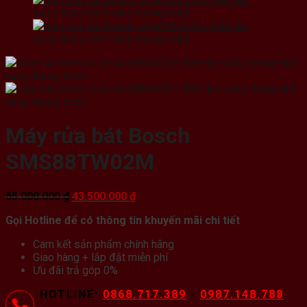
Máy rửa bát Bosch
SMS88TW02M
Giá
Giá
65.000.000
₫
43.500.000
₫
gốc
hiện
Gọi Hotline để có thông tin khuyến mãi chi tiết
là:
tại
65.000.000 ₫.
là:
Cam kết sản phẩm chính hãng
43.500.000 ₫.
Giao hàng + lắp đặt miễn phí
Ưu đãi trả góp 0%
HOTLINE:
0868.717.389
-
0987.148.788