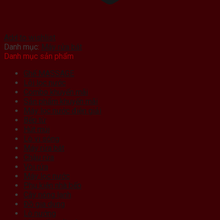
Add to wishlist
Danh mục:
Máy rửa bát
Danh mục sản phẩm
Ghế MASSAGE
Lõi lọc nước
Combo khuyến mãi
Sản phẩm khuyến mãi
Máy lọc nước điện giải
Bếp từ
Hút mùi
Lò vi sóng
Máy rửa bát
Chậu rửa
Vòi rửa
Máy lọc nước
Phụ kiện nhà bếp
Cây nóng lạnh
Đồ gia dụng
Lò nướng