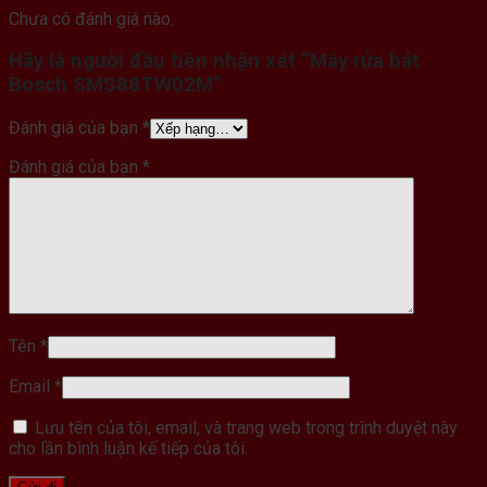
Chưa có đánh giá nào.
Hãy là người đầu tiên nhận xét “Máy rửa bát
Bosch SMS88TW02M”
Đánh giá của bạn
*
Đánh giá của bạn
*
Tên
*
Email
*
Lưu tên của tôi, email, và trang web trong trình duyệt này
cho lần bình luận kế tiếp của tôi.