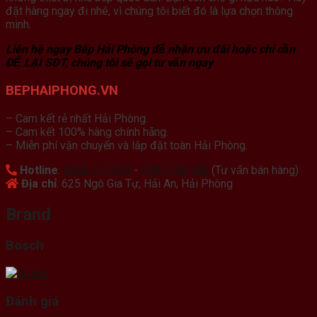
đặt hàng ngay đi nhé, vì chúng tôi biết đó là lựa chọn thông
minh.
Liên hệ ngay Bếp Hải Phòng để nhận ưu đãi hoặc chỉ cần
ĐỂ LẠI SĐT, chúng tôi sẽ gọi tư vấn ngay
BEPHAIPHONG.VN
– Cam kết rẻ nhất Hải Phòng.
– Cam kết 100% hàng chính hãng.
– Miễn phí vận chuyển và lắp đặt toàn Hải Phòng.
Hotline
:
0868.717.389
-
0987.148.788
(Tư vấn bán hàng)
Địa chỉ
: 625 Ngô Gia Tự, Hải An, Hải Phòng
Brand
Bosch
Đánh giá