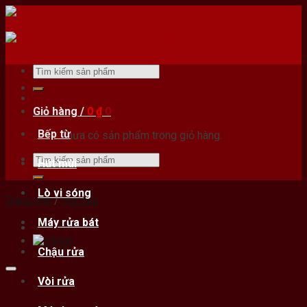
Skip
to
content
Tìm
kiếm:
Giỏ hàng /
0
₫
0
Bếp từ
Chưa có sản phẩm trong giỏ hàng.
Tìm
Hút mùi
kiếm:
Lò vi sóng
Trang chủ
/
Hút mùi
Máy rửa bát
Chậu rửa
Vòi rửa