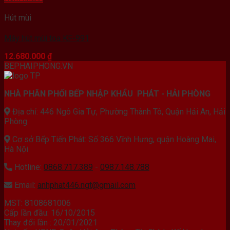
Hút mùi
Máy hút mùi toa KF-991
12.680.000
₫
BEPHAIPHONG.VN
NHÀ PHÂN PHỐI BẾP NHẬP KHẨU PHÁT - HẢI PHÒNG
Địa chỉ: 446 Ngô Gia Tự, Phường Thành Tô, Quận Hải An, Hải
Phòng
Cơ sở Bếp Tiến Phát: Số 366 Vĩnh Hưng, quận Hoàng Mai,
Hà Nội
Hotline:
0868.717.389
-
0987.148.788
Email:
anhphat446.ngt@gmail.com
MST: 8108681006
Cấp lần đầu: 16/10/2015
Thay đổi lần : 20/01/2021