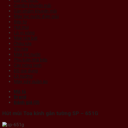
Lõi lọc nước
Combo khuyến mãi
Sản phẩm khuyến mãi
Máy lọc nước điện giải
Bếp từ
Hút mùi
Lò vi sóng
Máy rửa bát
Chậu rửa
Vòi rửa
Máy lọc nước
Phụ kiện nhà bếp
Cây nóng lạnh
Đồ gia dụng
Lò nướng
Máy sấy quần áo
Mô tả
Brand
Đánh giá (0)
Hút mùi Toa kính gắn tường SP – 651G