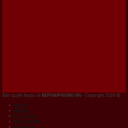
Bán máy photocopy tại hải Phòng
Bản quyền thuộc về
BEPHAIPHONG.VN
- Copyright 2026 ©
Bếp từ
Hút mùi
Lò vi sóng
Máy rửa bát
Chậu rửa