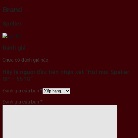
Brand
Spelier
Đánh giá
Chưa có đánh giá nào.
Hãy là người đầu tiên nhận xét “Hút mùi Spelier
SP – 651G”
Đánh giá của bạn
*
Đánh giá của bạn
*