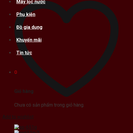
Máy lọc nước
Phụ kiện
Đồ gia dụng
Khuyến mãi
Tin tức
0
Giỏ hàng
Chưa có sản phẩm trong giỏ hàng.
Add to wishlist