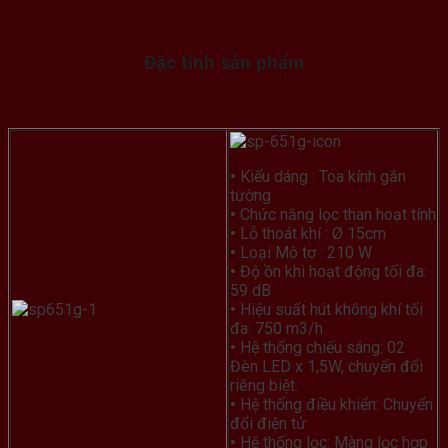
Đặc tính sản phẩm
•
Kiểu dáng : Toa kính gắn
tường
•
Chức năng lọc than hoạt tính
•
Lỗ thoát khí : Ø 15cm
•
Loại Mô tơ : 210 W
•
Độ ồn khi hoạt động tối đa:
59 dB
•
Hiệu suất hút không khí tối
đa: 750 m3/h
•
Hệ thống chiếu sáng: 02
Đèn LED x 1,5W, chuyển đổi
riêng biệt.
•
Hệ thống điều khiển: Chuyển
đổi điện tử
•
Hệ thống lọc: Màng lọc hợp