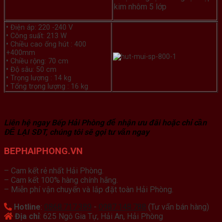
kim nhôm 5 lớp
•
Điện áp: 220 -240 V
•
Công suất: 213 W
•
Chiều cao ống hút : 400
+400mm
•
Chiều rộng: 70 cm
•
Độ sâu: 50 cm
•
Trọng lượng : 14 kg
•
Tổng trọng lượng : 16 kg
Liên hệ ngay Bếp Hải Phòng để nhận ưu đãi hoặc chỉ cần
ĐỂ LẠI SĐT, chúng tôi sẽ gọi tư vấn ngay
BEPHAIPHONG.VN
– Cam kết rẻ nhất Hải Phòng.
– Cam kết 100% hàng chính hãng.
– Miễn phí vận chuyển và lắp đặt toàn Hải Phòng.
Hotline
:
0868.717.389
-
0987.148.788
(Tư vấn bán hàng)
Địa chỉ
: 625 Ngô Gia Tự, Hải An, Hải Phòng