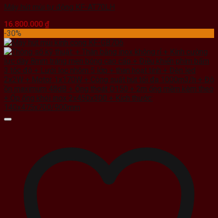
Máy hút mùi tự động KF-AT70LH
16.800.000
₫
-30%