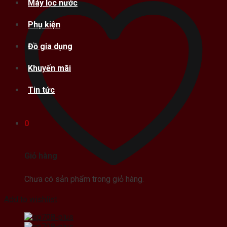
Máy lọc nước
Phụ kiện
Đồ gia dụng
Khuyến mãi
Tin tức
0
Giỏ hàng
Chưa có sản phẩm trong giỏ hàng.
Add to wishlist