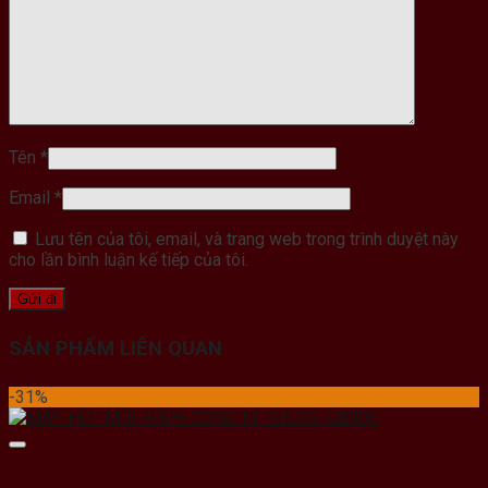
Tên
*
Email
*
Lưu tên của tôi, email, và trang web trong trình duyệt này
cho lần bình luận kế tiếp của tôi.
SẢN PHẨM LIÊN QUAN
-31%