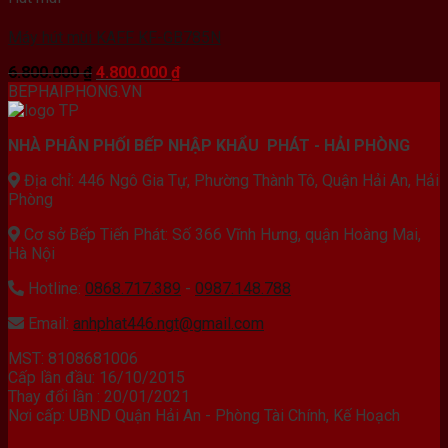
Máy hút mùi KAFF KF-GB785N
Giá
Giá
6.800.000
₫
4.800.000
₫
gốc
hiện
BEPHAIPHONG.VN
là:
tại
6.800.000 ₫.
là:
NHÀ PHÂN PHỐI BẾP NHẬP KHẨU PHÁT - HẢI PHÒNG
4.800.000 ₫.
Địa chỉ: 446 Ngô Gia Tự, Phường Thành Tô, Quận Hải An, Hải
Phòng
Cơ sở Bếp Tiến Phát: Số 366 Vĩnh Hưng, quận Hoàng Mai,
Hà Nội
Hotline:
0868.717.389
-
0987.148.788
Email:
anhphat446.ngt@gmail.com
MST: 8108681006
Cấp lần đầu: 16/10/2015
Thay đổi lần : 20/01/2021
Nơi cấp: UBND Quận Hải An - Phòng Tài Chính, Kế Hoạch