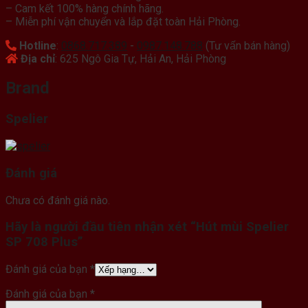
– Cam kết 100% hàng chính hãng.
– Miễn phí vận chuyển và lắp đặt toàn Hải Phòng.
Hotline
:
0868.717.389
-
0987.148.788
(Tư vấn bán hàng)
Địa chỉ
: 625 Ngô Gia Tự, Hải An, Hải Phòng
Brand
Spelier
Đánh giá
Chưa có đánh giá nào.
Hãy là người đầu tiên nhận xét “Hút mùi Spelier
SP 708 Plus”
Đánh giá của bạn
*
Đánh giá của bạn
*