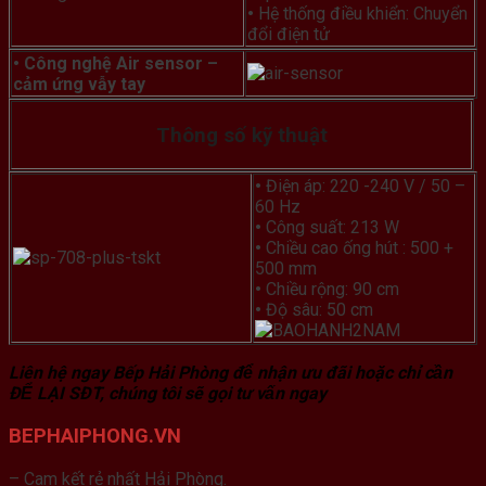
•
Hệ thống điều khiển: Chuyển
đổi điện tử
•
Công nghệ Air sensor –
cảm ứng vẫy tay
Thông số kỹ thuật
•
Điện áp: 220 -240 V / 50 –
60 Hz
•
Công suất: 213 W
•
Chiều cao ống hút : 500 +
500 mm
•
Chiều rộng: 90 cm
•
Độ sâu: 50 cm
Liên hệ ngay Bếp Hải Phòng để nhận ưu đãi hoặc chỉ cần
ĐỂ LẠI SĐT, chúng tôi sẽ gọi tư vấn ngay
BEPHAIPHONG.VN
– Cam kết rẻ nhất Hải Phòng.