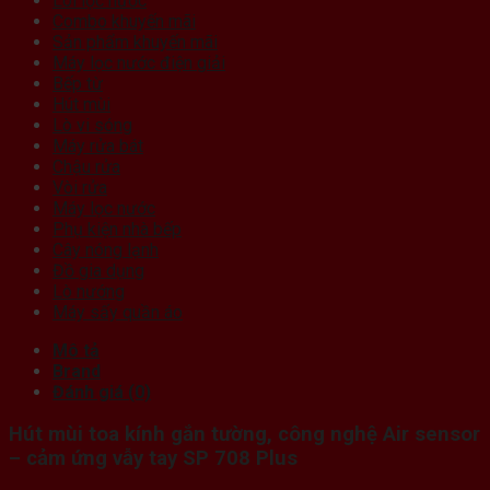
Lõi lọc nước
Combo khuyến mãi
Sản phẩm khuyến mãi
Máy lọc nước điện giải
Bếp từ
Hút mùi
Lò vi sóng
Máy rửa bát
Chậu rửa
Vòi rửa
Máy lọc nước
Phụ kiện nhà bếp
Cây nóng lạnh
Đồ gia dụng
Lò nướng
Máy sấy quần áo
Mô tả
Brand
Đánh giá (0)
Hút mùi toa kính gắn tường, công nghệ Air sensor
– cảm ứng vẫy tay SP 708 Plus