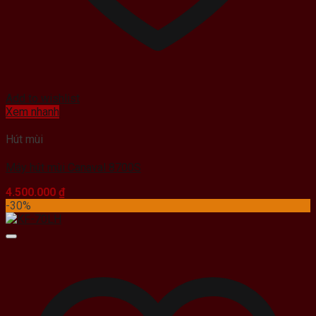
Add to wishlist
Xem nhanh
Hút mùi
Máy hút mùi Canaval 8700S
4.500.000
₫
-30%