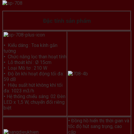
Đặc tính sản phẩm
•
Kiểu dáng : Toa kính gắn
tường
•
Chức năng lọc than hoạt tính
•
Lỗ thoát khí : Ø 15cm
•
Loại Mô tơ : 210 W
•
Độ ồn khi hoạt động tối đa:
59 dB
•
Hiệu suất hút không khí tối
đa: 1023 m3/h
•
Hệ thống chiếu sáng: 02 Đèn
LED x 1,5 W, chuyển đổi riêng
biệt
•
Đồng hồ hiển thị thời gian và
tốc độ hút sang trọng, cao
cấp