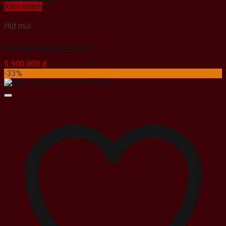
Xem nhanh
Hút mùi
Hút mùi Spelier SP 654G
5.900.000
₫
-33%