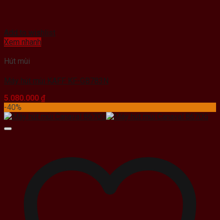
Add to wishlist
Xem nhanh
Hút mùi
Máy hút mùi KAFF KF-GB783N
5.080.000
₫
-40%