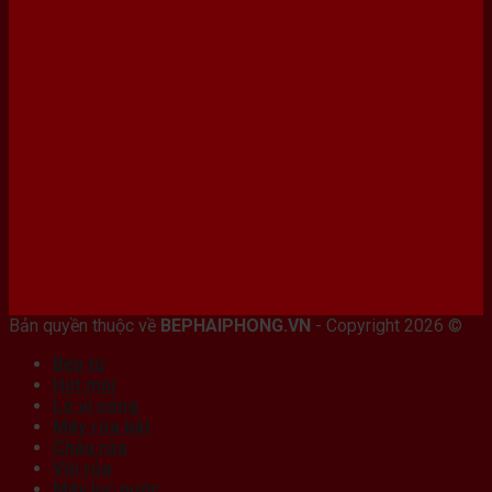
Bán máy photocopy tại hải Phòng
Bản quyền thuộc về
BEPHAIPHONG.VN
- Copyright 2026 ©
Bếp từ
Hút mùi
Lò vi sóng
Máy rửa bát
Chậu rửa
Vòi rửa
Máy lọc nước