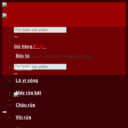
Skip
to
content
Tìm
kiếm:
Giỏ hàng /
0
₫
0
Bếp từ
Chưa có sản phẩm trong giỏ hàng.
Tìm
Hút mùi
kiếm:
Lò vi sóng
Trang chủ
/
Hút mùi
Máy rửa bát
Chậu rửa
Vòi rửa