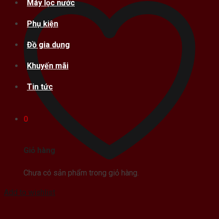
Máy lọc nước
Phụ kiện
Đồ gia dụng
Khuyến mãi
Tin tức
0
Giỏ hàng
Chưa có sản phẩm trong giỏ hàng.
Add to wishlist