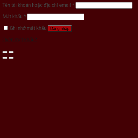
Tên tài khoản hoặc địa chỉ email
*
Mật khẩu
*
Ghi nhớ mật khẩu
Đăng nhập
Quên mật khẩu?