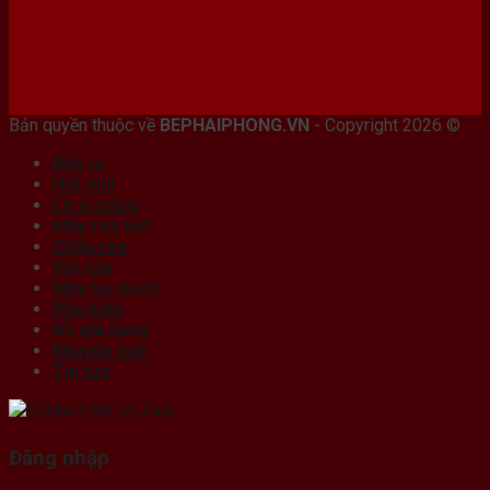
Bán máy photocopy tại hải Phòng
Bản quyền thuộc về
BEPHAIPHONG.VN
- Copyright 2026 ©
Bếp từ
Hút mùi
Lò vi sóng
Máy rửa bát
Chậu rửa
Vòi rửa
Máy lọc nước
Phụ kiện
Đồ gia dụng
Khuyến mãi
Tin tức
Đăng nhập