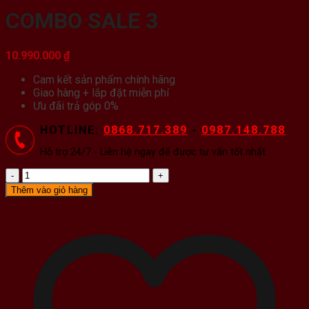
COMBO SALE 3
10.990.000
₫
Cam kết sản phẩm chính hãng
Giao hàng + lắp đặt miễn phí
Ưu đãi trả góp 0%
HOTLINE:
0868.717.389
-
0987.148.788
Hỗ trợ 24/7 - Liên hệ ngay để được tư vấn tốt nhất
COMBO
SALE
Thêm vào giỏ hàng
3
số
lượng