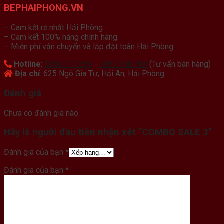
BEPHAIPHONG.VN
– Cam kết rẻ nhất Hải Phòng.
– Cam kết 100% hàng chính hãng.
– Miễn phí vận chuyển và lắp đặt toàn Hải Phòng.
Hotline
:
0868.717.389
-
0987.148.788
(Tư vấn bán hàng)
Địa chỉ
: 625 Ngô Gia Tự, Hải An, Hải Phòng
Đánh giá
Chưa có đánh giá nào.
Hãy là người đầu tiên nhận xét “COMBO SALE 3”
Đánh giá của bạn
*
Đánh giá của bạn
*