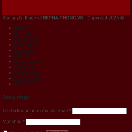
Bán máy photocopy tại hải Phòng
Bản quyền thuộc về
BEPHAIPHONG.VN
- Copyright 2026 ©
Bếp từ
Hút mùi
Lò vi sóng
Máy rửa bát
Chậu rửa
Vòi rửa
Máy lọc nước
Phụ kiện
Đồ gia dụng
Khuyến mãi
Tin tức
Đăng nhập
Tên tài khoản hoặc địa chỉ email
*
Mật khẩu
*