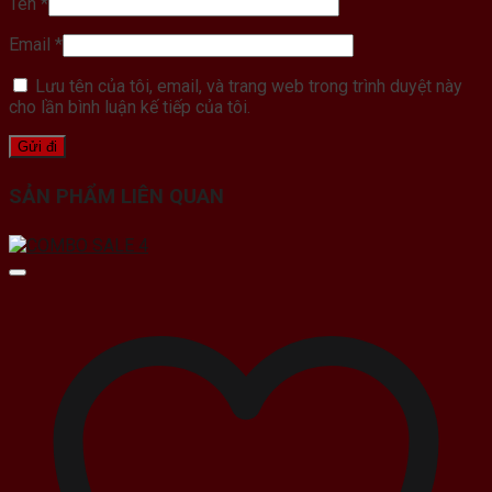
Tên
*
Email
*
Lưu tên của tôi, email, và trang web trong trình duyệt này
cho lần bình luận kế tiếp của tôi.
SẢN PHẨM LIÊN QUAN