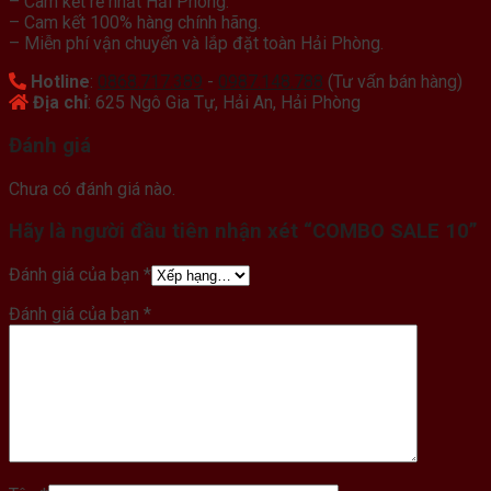
– Cam kết rẻ nhất Hải Phòng.
– Cam kết 100% hàng chính hãng.
– Miễn phí vận chuyển và lắp đặt toàn Hải Phòng.
Hotline
:
0868.717.389
-
0987.148.788
(Tư vấn bán hàng)
Địa chỉ
: 625 Ngô Gia Tự, Hải An, Hải Phòng
Đánh giá
Chưa có đánh giá nào.
Hãy là người đầu tiên nhận xét “COMBO SALE 10”
Đánh giá của bạn
*
Đánh giá của bạn
*