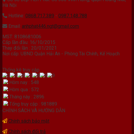
Hà Nội
Hotline:
0868.717.389
-
0987.148.788
Email:
anhphat446.ngt@gmail.com
MST: 8108681006
Cấp lần đầu: 16/10/2015
Thay đổi lần : 20/01/2021
Nơi cấp: UBND Quận Hải An - Phòng Tài Chính, Kế Hoạch
Thống kê truy cập
Hôm nay : 548
Hôm qua : 572
Tháng này : 2896
Tổng truy cập : 981889
CHÍNH SÁCH VÀ HƯỚNG DẪN
Chính sách bảo mật
Chính sách đổi trả