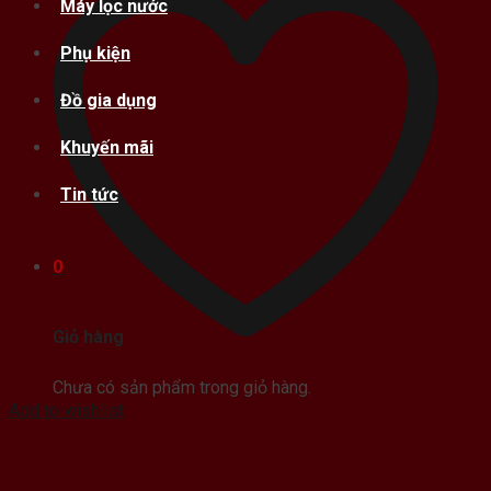
Máy lọc nước
Phụ kiện
Đồ gia dụng
Khuyến mãi
Tin tức
0
Giỏ hàng
Chưa có sản phẩm trong giỏ hàng.
Add to wishlist