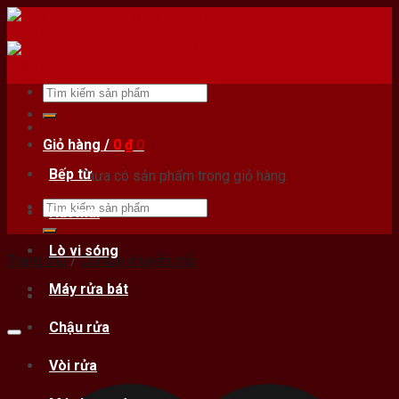
Skip
to
content
Tìm
kiếm:
Giỏ hàng /
0
₫
0
Bếp từ
Chưa có sản phẩm trong giỏ hàng.
Tìm
Hút mùi
kiếm:
Lò vi sóng
Trang chủ
/
Combo khuyến mãi
Máy rửa bát
Chậu rửa
Vòi rửa