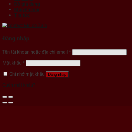
Đồ gia dụng
Khuyến mãi
Tin tức
Đăng nhập
Tên tài khoản hoặc địa chỉ email
*
Mật khẩu
*
Ghi nhớ mật khẩu
Đăng nhập
Quên mật khẩu?