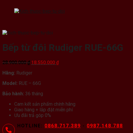
Bếp từ đôi Rudiger RUE-66G
Giá
Giá
28.900.000
₫
18.550.000
₫
gốc
hiện
Hãng:
Rudiger
là:
tại
28.900.000 ₫.
là:
Model:
RUE – 66G
18.550.000 ₫.
Bảo hành:
36 tháng
Cam kết sản phẩm chính hãng
Giao hàng + lắp đặt miễn phí
Ưu đãi trả góp 0%
HOTLINE:
0868.717.389
-
0987.148.788