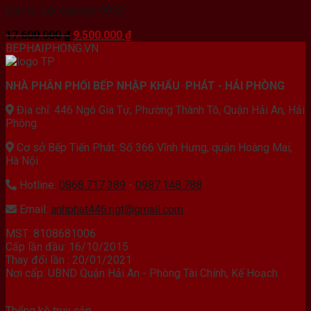
Bếp từ đôi Canaval 9939
Giá
Giá
17.600.000
₫
9.500.000
₫
gốc
hiện
BEPHAIPHONG.VN
là:
tại
17.600.000 ₫.
là:
NHÀ PHÂN PHỐI BẾP NHẬP KHẨU PHÁT - HẢI PHÒNG
9.500.000 ₫.
Địa chỉ: 446 Ngô Gia Tự, Phường Thành Tô, Quận Hải An, Hải
Phòng
Cơ sở Bếp Tiến Phát: Số 366 Vĩnh Hưng, quận Hoàng Mai,
Hà Nội
Hotline:
0868.717.389
-
0987.148.788
Email:
anhphat446.ngt@gmail.com
MST: 8108681006
Cấp lần đầu: 16/10/2015
Thay đổi lần : 20/01/2021
Nơi cấp: UBND Quận Hải An - Phòng Tài Chính, Kế Hoạch
Thống kê truy cập