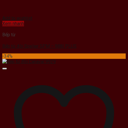
Add to wishlist
Xem nhanh
Bếp từ
Bếp từ đôi Spelier SPM – 988I PLUS
-34%