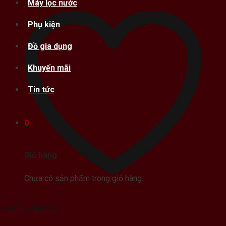
Máy lọc nước
Phụ kiện
Đồ gia dụng
Khuyến mãi
Tin tức
0
Giỏ hàng
Chưa có sản phẩm trong giỏ hàng.
Add to wishlist