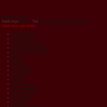
Add to wishlist
Danh mục:
Bếp từ
Thẻ:
Bếp từ đôi Rudiger RUE-66G
Danh mục sản phẩm
Ghế MASSAGE
Lõi lọc nước
Combo khuyến mãi
Sản phẩm khuyến mãi
Máy lọc nước điện giải
Bếp từ
Hút mùi
Lò vi sóng
Máy rửa bát
Chậu rửa
Vòi rửa
Máy lọc nước
Phụ kiện nhà bếp
Cây nóng lạnh
Đồ gia dụng
Lò nướng
Máy sấy quần áo