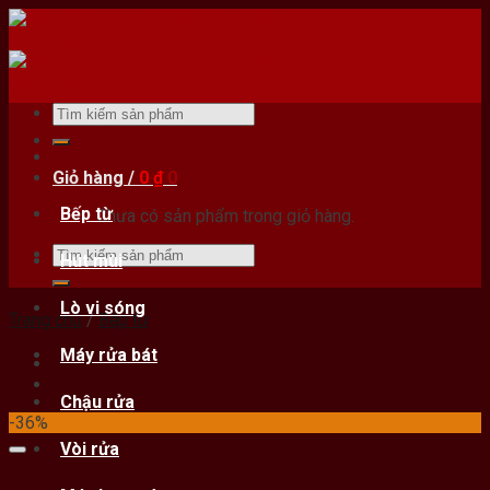
Skip
to
content
Tìm
kiếm:
Giỏ hàng /
0
₫
0
Bếp từ
Chưa có sản phẩm trong giỏ hàng.
Tìm
Hút mùi
kiếm:
Lò vi sóng
Trang chủ
/
Bếp từ
Máy rửa bát
Chậu rửa
-36%
Vòi rửa