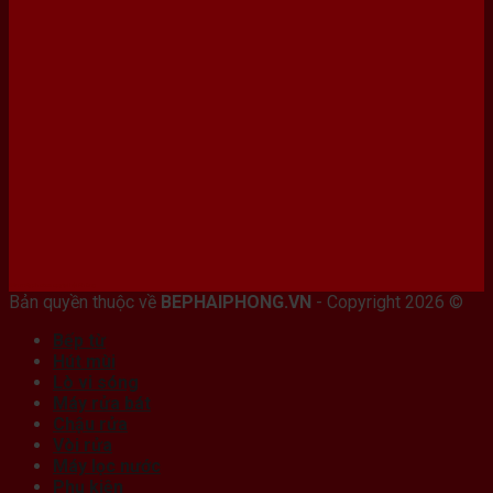
Bán máy photocopy tại hải Phòng
Bản quyền thuộc về
BEPHAIPHONG.VN
- Copyright 2026 ©
Bếp từ
Hút mùi
Lò vi sóng
Máy rửa bát
Chậu rửa
Vòi rửa
Máy lọc nước
Phụ kiện