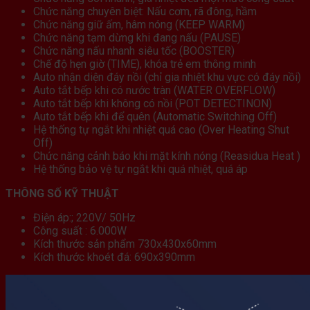
Chức năng chuyên biệt: Nấu cơm, rã đông, hầm
Chức năng giữ ấm, hâm nóng (KEEP WARM)
Chức năng tạm dừng khi đang nấu (PAUSE)
Chức năng nấu nhanh siêu tốc (BOOSTER)
Chế độ hẹn giờ (TIME), khóa trẻ em thông minh
Auto nhận diện đáy nồi (chỉ gia nhiệt khu vực có đáy nồi)
Auto tắt bếp khi có nước tràn (WATER OVERFLOW)
Auto tắt bếp khi không có nồi (POT DETECTINON)
Auto tắt bếp khi để quên (Automatic Switching Off)
Hệ thống tự ngắt khi nhiệt quá cao (Over Heating Shut
Off)
Chức năng cảnh báo khi mặt kính nóng (Reasidua Heat )
Hệ thống bảo vệ tự ngắt khi quá nhiệt, quá áp
THÔNG SỐ KỸ THUẬT
Điện áp:; 220V/ 50Hz
Công suất : 6.000W
Kích thước sản phẩm 730x430x60mm
Kích thước khoét đá: 690x390mm