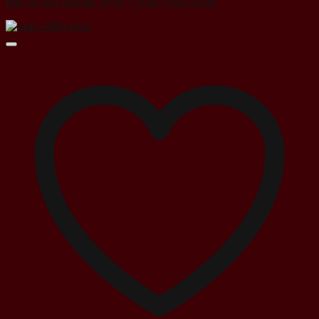
Bếp từ đôi Spelier SPM – 928I Plus Snow