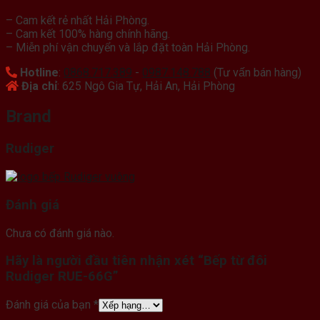
– Cam kết rẻ nhất Hải Phòng.
– Cam kết 100% hàng chính hãng.
– Miễn phí vận chuyển và lắp đặt toàn Hải Phòng.
Hotline
:
0868.717.389
-
0987.148.788
(Tư vấn bán hàng)
Địa chỉ
: 625 Ngô Gia Tự, Hải An, Hải Phòng
Brand
Rudiger
Đánh giá
Chưa có đánh giá nào.
Hãy là người đầu tiên nhận xét “Bếp từ đôi
Rudiger RUE-66G”
Đánh giá của bạn
*