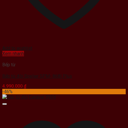
Add to wishlist
Xem nhanh
Bếp từ
Bếp từ đôi Spelier SPM- 868I Plus
4.990.000
₫
-46%