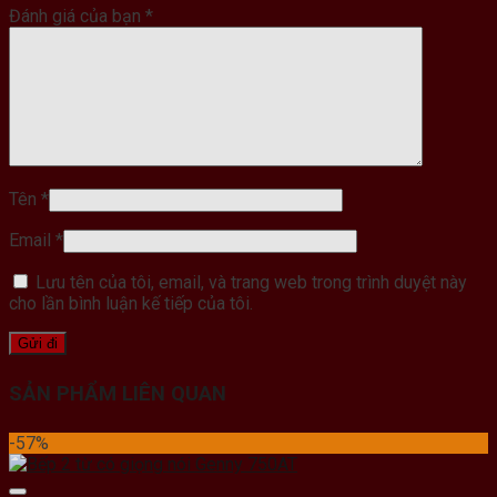
Đánh giá của bạn
*
Tên
*
Email
*
Lưu tên của tôi, email, và trang web trong trình duyệt này
cho lần bình luận kế tiếp của tôi.
SẢN PHẨM LIÊN QUAN
-57%