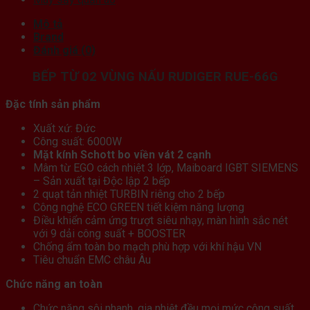
Mô tả
Brand
Đánh giá (0)
BẾP TỪ 02 VÙNG NẤU RUDIGER RUE-66G
Đặc tính sản phẩm
Xuất xứ: Đức
Công suất: 6000W
Mặt kính Schott bo viền vát 2 cạnh
Mâm từ EGO cách nhiệt 3 lớp, Maiboard IGBT SIEMENS
– Sản xuất tại Độc lập 2 bếp
2 quạt tản nhiệt TURBIN riêng cho 2 bếp
Công nghệ ECO GREEN tiết kiệm năng lượng
Điều khiển cảm ứng trượt siêu nhạy, màn hình sắc nét
với 9 dải công suất + BOOSTER
Chống ẩm toàn bo mạch phù hợp với khí hậu VN
Tiêu chuẩn EMC châu Âu
Chức năng an toàn
Chức năng sôi nhanh, gia nhiệt đều mọi mức công suất