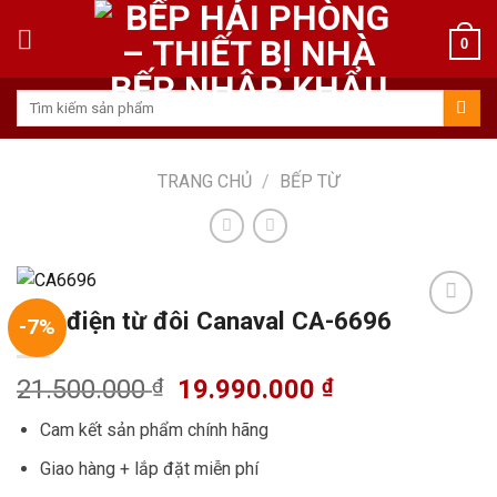
Skip
to
0
content
Tìm
kiếm:
TRANG CHỦ
/
BẾP TỪ
Bếp điện từ đôi Canaval CA-6696
-7%
Add to
Giá
Giá
21.500.000
₫
19.990.000
₫
wishlist
gốc
hiện
Cam kết sản phẩm chính hãng
là:
tại
21.500.000 ₫.
là:
Giao hàng + lắp đặt miễn phí
19.990.000 ₫