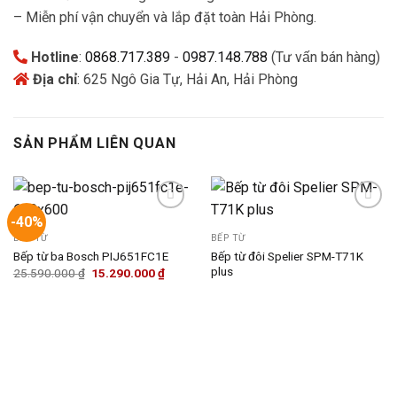
– Miễn phí vận chuyển và lắp đặt toàn Hải Phòng.
Hotline
:
0868.717.389
-
0987.148.788
(Tư vấn bán hàng)
Địa chỉ
: 625 Ngô Gia Tự, Hải An, Hải Phòng
SẢN PHẨM LIÊN QUAN
-40%
BẾP TỪ
BẾP TỪ
Add to
Add to
Bếp từ đôi Spelier SPM-T71K
Bếp từ ba Bosch PIJ651FC1E
wishlist
wishlist
plus
Giá
Giá
25.590.000
₫
15.290.000
₫
gốc
hiện
là:
tại
25.590.000 ₫.
là:
15.290.000 ₫.