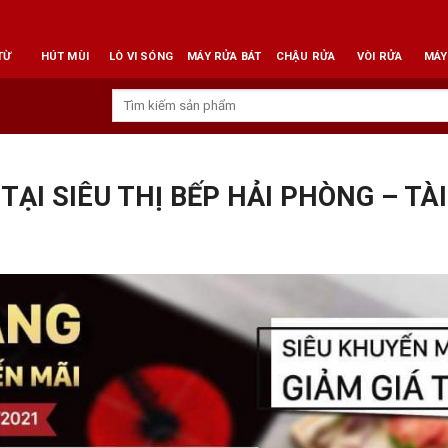
TỪ
HÚT MÙI
LÒ VI SÓNG
MÁY RỬA BÁT
CHẬU RỬA
VÒI RỬA
MÁY
Tìm
kiếm:
 TẠI SIÊU THỊ BẾP HẢI PHÒNG – TÀ