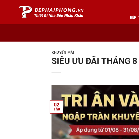
Skip
to
BẾP 
content
KHUYẾN MÃI
SIÊU ƯU ĐÃI THÁNG 8
02
Th8