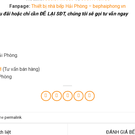
Fanpage:
Thiết bị nhà bếp Hải Phòng – bephaiphong.vn
đãi hoặc chỉ cần ĐỂ LẠI SĐT, chúng tôi sẽ gọi tư vấn ngay
ải Phòng.
8
(Tư vấn bán hàng)
 Phòng
the
permalink
.
h liệt
ĐÁNH GIÁ BẾ