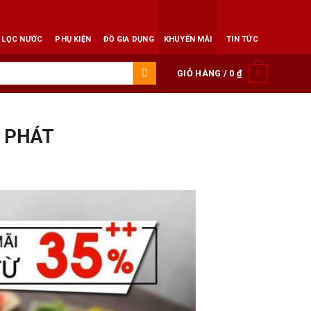
 LỌC NƯỚC
PHỤ KIỆN
ĐỒ GIA DỤNG
KHUYẾN MÃI
TIN TỨC
0
GIỎ HÀNG /
0
₫
I PHÁT