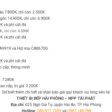
u 7.800K, chỉ còn: 2.500K
gốc 14.900K, chỉ còn: 6.900K
K và phí cắt đá.
K, chỉ còn: 6.500K
K và phí cắt đá.
A9919 và Hút mùi CA8670G:
K và phí cắt đá.
 cấp, thông minh:
á: 7.280K
o cấp, trị giá: 3.200K
Để biết thêm chi tiết và nhận báo giá quý khách vui lòng liên hệ
THIẾT BỊ BẾP HẢI PHÒNG – NPP TÀI PHÁT
Địa chỉ:
625 Ngô Gia Tự, quận Hải An, TP. Hải Phòng
Hotline:
086.871.7389
và
0987.148.788