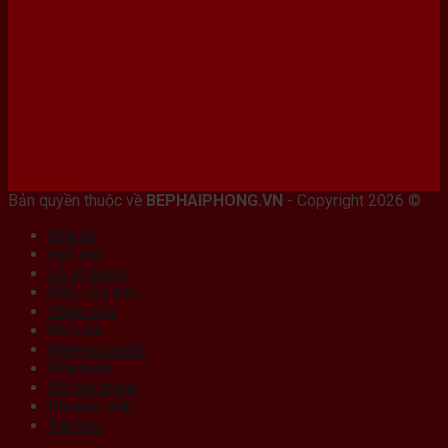
Bán máy photocopy tại hải Phòng
Bản quyền thuộc về
BEPHAIPHONG.VN
- Copyright 2026 ©
Bếp từ
Hút mùi
Lò vi sóng
Máy rửa bát
Chậu rửa
Vòi rửa
Máy lọc nước
Phụ kiện
Đồ gia dụng
Khuyến mãi
Tin tức