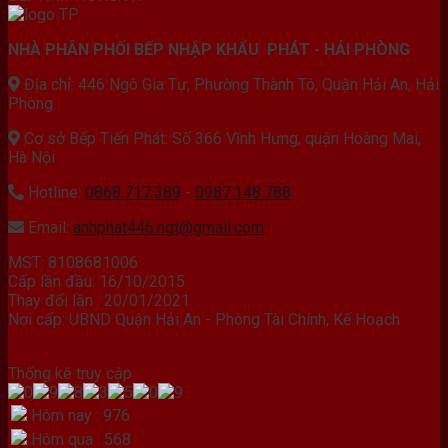
NHÀ PHÂN PHỐI BẾP NHẬP KHẨU PHÁT - HẢI PHÒNG
Địa chỉ: 446 Ngô Gia Tự, Phường Thành Tô, Quận Hải An, Hải
Phòng
Cơ sở Bếp Tiến Phát: Số 366 Vĩnh Hưng, quận Hoàng Mai,
Hà Nội
Hotline:
0868.717.389
-
0987.148.788
Email:
anhphat446.ngt@gmail.com
MST: 8108681006
Cấp lần đầu: 16/10/2015
Thay đổi lần : 20/01/2021
Nơi cấp: UBND Quận Hải An - Phòng Tài Chính, Kế Hoạch
Thống kê truy cập
Hôm nay : 976
Hôm qua : 568