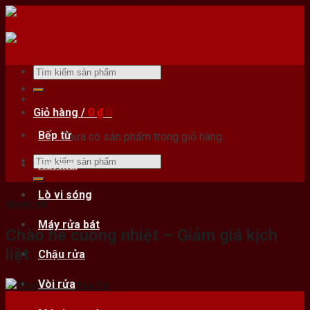
Skip
to
content
Tìm
kiếm:
Giỏ hàng /
0
₫
0
Bếp từ
Chưa có sản phẩm trong giỏ hàng.
Tìm
Hút mùi
kiếm:
Lò vi sóng
Khuyến mãi
Máy rửa bát
Chào hè cuồng nhiệt – Giảm giá kịch
liệt
Chậu rửa
Vòi rửa
19