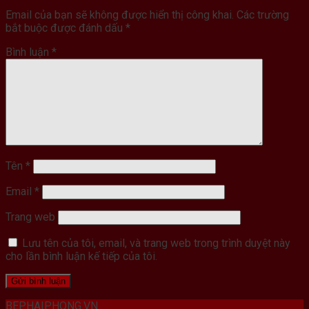
Email của bạn sẽ không được hiển thị công khai.
Các trường
bắt buộc được đánh dấu
*
Bình luận
*
Tên
*
Email
*
Trang web
Lưu tên của tôi, email, và trang web trong trình duyệt này
cho lần bình luận kế tiếp của tôi.
BEPHAIPHONG.VN