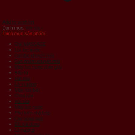
Add to wishlist
Danh mục:
Vòi rửa
Danh mục sản phẩm
Ghế MASSAGE
Lõi lọc nước
Combo khuyến mãi
Sản phẩm khuyến mãi
Máy lọc nước điện giải
Bếp từ
Hút mùi
Lò vi sóng
Máy rửa bát
Chậu rửa
Vòi rửa
Máy lọc nước
Phụ kiện nhà bếp
Cây nóng lạnh
Đồ gia dụng
Lò nướng