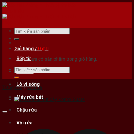
Skip
to
content
Tìm
kiếm:
Giỏ hàng /
0
₫
0
Bếp từ
Chưa có sản phẩm trong giỏ hàng.
Tìm
Hút mùi
kiếm:
Lò vi sóng
Trang chủ
/
Vòi rửa
Máy rửa bát
Chậu rửa
Vòi rửa