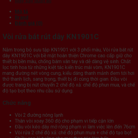
Máy sấy quần áo
Mô tả
Brand
Đánh giá (0)
Vòi rửa bát rút dây KN1901C
Nằm trong bộ sưu tập KN1901 với 3 phối màu, Vòi rửa bát rút
dây KN1901C với bề mặt hoàn thiện Chrome cao cấp giữ cho
thiết bị bền màu, chống bám vân tay và dễ dàng vệ sinh. Chắt
lọc tinh hoa từ những kiệt tác kiến trúc mái vòm, KN1901C
mang đường nét vòng cung, kiểu dáng thanh mảnh đem tới hơi
thở thanh lịch, sang trọng, thiết bị đi cùng thời gian. Đầu vòi
được trang bị nút chuyển 2 chế độ xả: chế độ phun mua, và chế
độ tạo bọt theo nhu cầu sử dụng.
Chức năng
Vòi 2 đường nóng lạnh
Thân vòi xoay 360 độ cho phạm vi tiếp cận lớn
Đầu vòi kéo dây mở rộng phạm vi làm việc lên đến 76cm
Vòi rửa 2 chế độ xả: chế độ phun mưa + chế độ tạo bọt