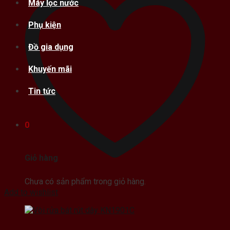
Máy lọc nước
Phụ kiện
Đồ gia dụng
Khuyến mãi
Tin tức
0
Giỏ hàng
Chưa có sản phẩm trong giỏ hàng.
Add to wishlist