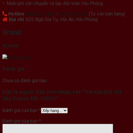
– Miễn phí vận chuyển và lắp đặt toàn Hải Phòng.
Hotline
:
0868.717.389
-
0987.148.788
(Tư vấn bán hàng)
Địa chỉ
: 625 Ngô Gia Tự, Hải An, Hải Phòng
Brand
Konox
Đánh giá
Chưa có đánh giá nào.
Hãy là người đầu tiên nhận xét “Vòi rửa bát rút
dây Konox KN 1901C”
Đánh giá của bạn
*
Đánh giá của bạn
*