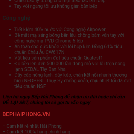
Chiều cao lý tưởng cho mọi thao tác làm bếp
Tay vòi ngang tối ưu không gian bàn bếp
Công nghệ
Tiết kiệm 40% nước với Công nghệ Airpower
Bề mặt mạ sáng bóng bền lâu, chống bám vân tay với
công nghệ mạ PVD Chrome 5 lớp
An toàn cho sức khỏe với lõi hợp kim Đồng 61% tiêu
chuẩn Châu Âu CW617N
Vật liệu sản phẩm đạt tiêu chuẩn Quatest1
Độ bền lên đến 500.000 lần đóng mở với lõi trộn nóng
lạnh SEDAL Tây Ban Nha
Dây cấp nóng lạnh, dây kéo, chân kết nối nhanh thương
hiệu NEOPERL Thụy Sỹ chống xoắn, chịu nhiệt tối đa đạt
tiêu chuẩn NSF
Liên hệ ngay Bếp Hải Phòng để nhận ưu đãi hoặc chỉ cần
ĐỂ LẠI SĐT, chúng tôi sẽ gọi tư vấn ngay
BEPHAIPHONG.VN
– Cam kết rẻ nhất Hải Phòng.
– Cam kết 100% hàng chính hãng.