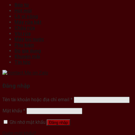
Bếp từ
Hút mùi
Lò vi sóng
Máy rửa bát
Chậu rửa
Vòi rửa
Máy lọc nước
Phụ kiện
Đồ gia dụng
Khuyến mãi
Tin tức
Đăng nhập
Tên tài khoản hoặc địa chỉ email
*
Mật khẩu
*
Ghi nhớ mật khẩu
Đăng nhập
Quên mật khẩu?