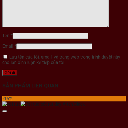
Tên
*
Email
*
Lưu tên của tôi, email, và trang web trong trình duyệt này
cho lần bình luận kế tiếp của tôi.
SẢN PHẨM LIÊN QUAN
-16%