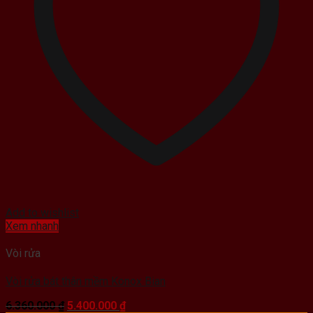
Add to wishlist
Xem nhanh
Vòi rửa
Vòi rửa bát thân mềm Konox Bian
Giá
Giá
6.360.000
₫
5.400.000
₫