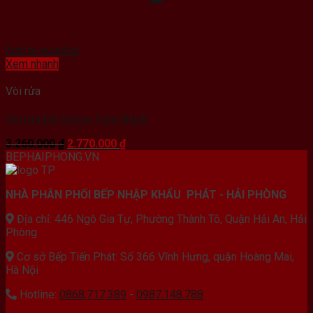
Add to wishlist
Xem nhanh
Vòi rửa
Vòi rửa bát Konox Felix Black
Giá
Giá
3.260.000
₫
2.770.000
₫
gốc
hiện
BEPHAIPHONG.VN
là:
tại
3.260.000 ₫.
là:
NHÀ PHÂN PHỐI BẾP NHẬP KHẨU PHÁT - HẢI PHÒNG
2.770.000 ₫.
Địa chỉ: 446 Ngô Gia Tự, Phường Thành Tô, Quận Hải An, Hải
Phòng
Cơ sở Bếp Tiến Phát: Số 366 Vĩnh Hưng, quận Hoàng Mai,
Hà Nội
Hotline:
0868.717.389
-
0987.148.788