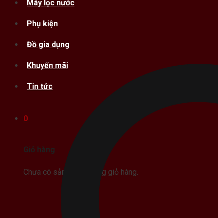
Máy lọc nước
Phụ kiện
Đồ gia dụng
Khuyến mãi
Tin tức
0
Giỏ hàng
Chưa có sản phẩm trong giỏ hàng.