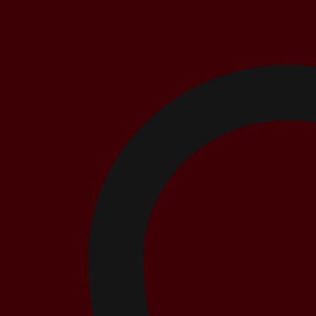
KF-
BISW800
số
lượng