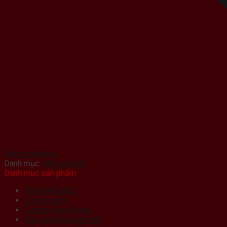
Add to wishlist
Danh mục:
Máy rửa bát
Danh mục sản phẩm
Ghế MASSAGE
Lõi lọc nước
Combo khuyến mãi
Sản phẩm khuyến mãi