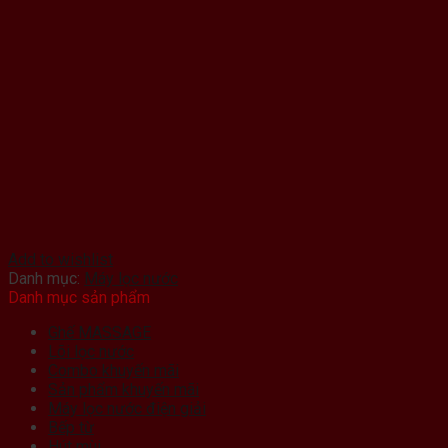
Add to wishlist
Danh mục:
Máy lọc nước
Danh mục sản phẩm
Ghế MASSAGE
Lõi lọc nước
Combo khuyến mãi
Sản phẩm khuyến mãi
Máy lọc nước điện giải
Bếp từ
Hút mùi