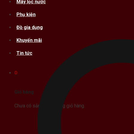
Máy lọc nước
Phụ kiện
Đồ gia dụng
Khuyến mãi
Tin tức
0
Giỏ hàng
Chưa có sản phẩm trong giỏ hàng.