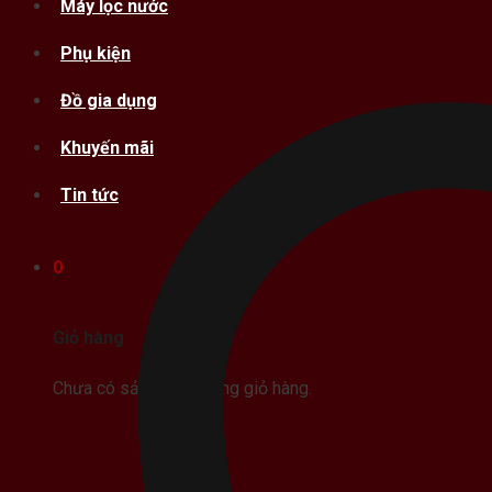
Máy lọc nước
Phụ kiện
Đồ gia dụng
Khuyến mãi
Tin tức
0
Giỏ hàng
Chưa có sản phẩm trong giỏ hàng.