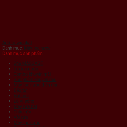
Add to wishlist
Danh mục:
Máy lọc nước
Danh mục sản phẩm
Ghế MASSAGE
Lõi lọc nước
Combo khuyến mãi
Sản phẩm khuyến mãi
Máy lọc nước điện giải
Bếp từ
Hút mùi
Lò vi sóng
Máy rửa bát
Chậu rửa
Vòi rửa
Máy lọc nước