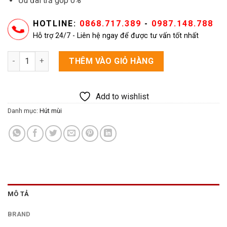
Ưu đãi trả góp 0%
HOTLINE:
0868.717.389
-
0987.148.788
Hỗ trợ 24/7 - Liên hệ ngay để được tư vấn tốt nhất
Máy hút mùi Rudiger RSK-T2510 Max Turbo số lượng
THÊM VÀO GIỎ HÀNG
Add to wishlist
Danh mục:
Hút mùi
MÔ TẢ
BRAND