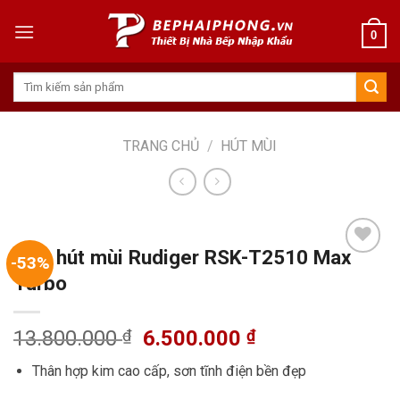
Skip
to
0
content
Tìm
kiếm:
TRANG CHỦ
/
HÚT MÙI
Máy hút mùi Rudiger RSK-T2510 Max
-53%
Turbo
Add to
wishlist
Giá
Giá
13.800.000
₫
6.500.000
₫
gốc
hiện
Thân hợp kim cao cấp, sơn tĩnh điện bền đẹp
là:
tại