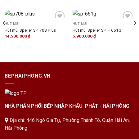
HÚT MÙI
HÚT MÙI
Hút mùi Spelier SP 708 Plus
Hút mùi Spelier SP – 651G
14.500.000
₫
5.900.000
₫
Add to
Add to
wishlist
wishlist
BEPHAIPHONG.VN
NHÀ PHÂN PHỐI BẾP NHẬP KHẨU PHÁT - HẢI PHÒNG
Địa chỉ: 446 Ngô Gia Tự, Phường Thành Tô, Quận Hải An,
Hải Phòng