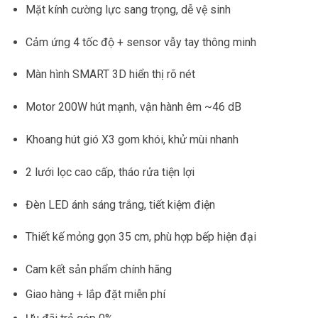
13.800.000 ₫.
là:
Mặt kính cường lực sang trọng, dễ vệ sinh
6.500.000 ₫.
Cảm ứng 4 tốc độ + sensor vẫy tay thông minh
Màn hình SMART 3D hiển thị rõ nét
Motor 200W hút mạnh, vận hành êm ~46 dB
Khoang hút gió X3 gom khói, khử mùi nhanh
2 lưới lọc cao cấp, tháo rửa tiện lợi
Đèn LED ánh sáng trắng, tiết kiệm điện
Thiết kế mỏng gọn 35 cm, phù hợp bếp hiện đại
Cam kết sản phẩm chính hãng
Giao hàng + lắp đặt miễn phí