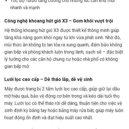
Tốc độ Turbo tăng cường cho những lúc cần khử mùi
nhanh và mạnh
Công nghệ khoang hút gió X3 – Gom khói vượt trội
Hệ thống khoang hút gió X3 được thiết kế thông minh giúp
tăng khả năng gom khói ngay từ khi vừa phát sinh. Nhờ đó,
mùi thức ăn không bị lan tỏa ra xung quanh, đảm bảo không
gian bếp và phòng khách luôn trong lành, sạch sẽ – đặc biệt
lý tưởng cho các căn hộ chung cư hoặc nhà phố có không
gian bếp mở.
Lưới lọc cao cấp – Dễ tháo lắp, dễ vệ sinh
Máy được trang bị 2 tấm lưới lọc cao cấp, giúp giữ lại dầu
mỡ hiệu quả, bảo vệ động cơ bên trong và kéo dài tuổi thọ
máy. Lưới lọc có thể tháo rời dễ dàng, thuận tiện cho việc vệ
sinh định kỳ bằng tay hoặc bằng máy rửa bát, giúp máy luôn
hoạt động ổn định và đạt hiệu suất cao nhất.