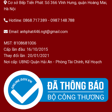
Cơ sở Bếp Tiến Phát: Số 366 Vĩnh Hưng, quận Hoàng Mai,
Hà Nội
Hotline:
0868.717.389
-
0987.148.788
Email:
anhphat446.ngt@gmail.com
MST: 8108681006
Cấp lần đầu: 16/10/2015
Thay đổi lần : 20/01/2021
Nơi cấp: UBND Quận Hải An - Phòng Tài Chính, Kế Hoạch