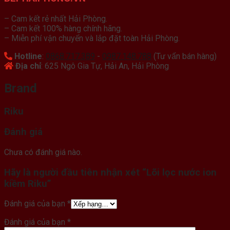
– Cam kết rẻ nhất Hải Phòng.
– Cam kết 100% hàng chính hãng.
– Miễn phí vận chuyển và lắp đặt toàn Hải Phòng.
Hotline
:
0868.717.389
-
0987.148.788
(Tư vấn bán hàng)
Địa chỉ
: 625 Ngô Gia Tự, Hải An, Hải Phòng
Brand
Riku
Đánh giá
Chưa có đánh giá nào.
Hãy là người đầu tiên nhận xét “Lõi lọc nước ion
kiềm Riku”
Đánh giá của bạn
*
Đánh giá của bạn
*