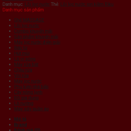
Danh mục:
Lõi lọc nước
Thẻ:
Lõi lọc nước ion kiềm Riku
Danh mục sản phẩm
Ghế MASSAGE
Lõi lọc nước
Combo khuyến mãi
Sản phẩm khuyến mãi
Máy lọc nước điện giải
Bếp từ
Hút mùi
Lò vi sóng
Máy rửa bát
Chậu rửa
Vòi rửa
Máy lọc nước
Phụ kiện nhà bếp
Cây nóng lạnh
Đồ gia dụng
Lò nướng
Máy sấy quần áo
Mô tả
Brand
Đánh giá (0)