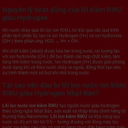
Nguyên lý hoạt động của lõi kiềm RIKU
giàu Hydrogen
Khi nước chảy qua lõi lọc ion RIKU, nó trải qua các quá trình
phân tách phân tử, tạo ra ion Hydrogen (H+) và ion hydroxide
(OH-) theo phản ứng: H2O → H+ + OH-.
Khi chất kiềm (alkali) được hòa tan trong nước, nó tương tác
với ion hydroxide (OH-) để tạo thành các hợp chất kiềm, làm
tăng tính kiềm trong nước. Ion Hydrogen (H+) được giải phóng
dưới dạng khí và theo nước chảy ra ngoài, đồng thời tạo nên
sự hình thành một số bọt khí nhỏ trong nước.
Tại sao nên đầu tư lõi lọc nước ion kiềm
RIKU giàu Hydrogen Nhật Bản?
Lõi lọc nước ion kiềm RIKU
tạo nguồn nước giàu hydrogen
theo công nghệ Nhật Bản, sản xuất và nhập khẩu chính hãng từ
thương hiệu Nanometer.
Lõi ion kiềm RIKU
có khả năng tạo
nước có độ pH lên tới 9.5 – tương đương với dòng máy lọc
nước ion kiềm cao cấp có giá trị hàng chục đến hàng trăm triệu