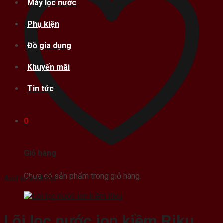
Máy lọc nước
Phụ kiện
Đồ gia dụng
Khuyến mãi
Tin tức
0
Giỏ hàng
Chưa có sản phẩm trong giỏ hàng.
Add to wishlist
Lõi lọc nước ion kiềm Riku