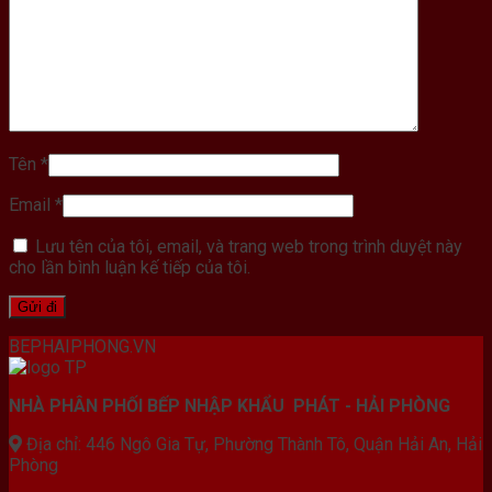
Tên
*
Email
*
Lưu tên của tôi, email, và trang web trong trình duyệt này
cho lần bình luận kế tiếp của tôi.
BEPHAIPHONG.VN
NHÀ PHÂN PHỐI BẾP NHẬP KHẨU PHÁT - HẢI PHÒNG
Địa chỉ: 446 Ngô Gia Tự, Phường Thành Tô, Quận Hải An, Hải
Phòng