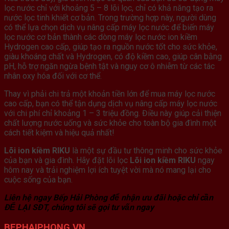
lọc nước chỉ với khoảng 5 – 8 lõi lọc, chỉ có khả năng tạo ra
nước lọc tinh khiết cơ bản. Trong trường hợp này, người dùng
có thể lựa chọn dịch vụ nâng cấp máy lọc nước để biến máy
lọc nước cơ bản thành các dòng máy lọc nước ion kiềm
Hydrogen cao cấp, giúp tạo ra nguồn nước tốt cho sức khỏe,
giàu khoáng chất và Hydrogen, có độ kiềm cao, giúp cân bằng
pH, hỗ trợ ngăn ngừa bệnh tật và nguy cơ ô nhiễm từ các tác
nhân oxy hóa đối với cơ thể.
Thay vì phải chi trả một khoản tiền lớn để mua máy lọc nước
cao cấp, bạn có thể tận dụng dịch vụ nâng cấp máy lọc nước
với chi phí chỉ khoảng 1 – 3 triệu đồng. Điều này giúp cải thiện
chất lượng nước uống và sức khỏe cho toàn bộ gia đình một
cách tiết kiệm và hiệu quả nhất!
Lõi ion kiềm RIKU
là một sự đầu tư thông minh cho sức khỏe
của bạn và gia đình. Hãy đặt lõi lọc
Lõi ion kiềm RIKU
ngay
hôm nay và trải nghiệm lợi ích tuyệt vời mà nó mang lại cho
cuộc sống của bạn.
Liên hệ ngay Bếp Hải Phòng để nhận ưu đãi hoặc chỉ cần
ĐỂ LẠI SĐT, chúng tôi sẽ gọi tư vấn ngay
BEPHAIPHONG.VN