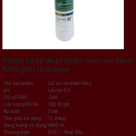
Thông số kỹ thuật lõi lọc nước ion kiềm
RIKU giàu Hydrogen
Tên sản phẩm
Lõi lọc ion kiềm Riku
pH
Lên tới 9.5
Chỉ số ORP
-266
Lưu lượng tối đa
100 lít/giờ
Áp suất
5 bar
Thời gian sử dụng
12 tháng
Dung lượng sử dụng
4800 lít
Thương hiệu
RIKU – Nhật Bản