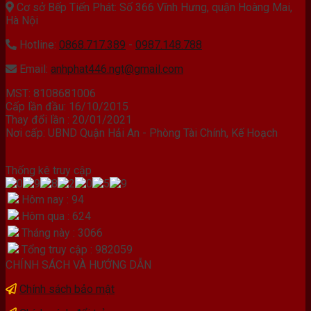
Cơ sở Bếp Tiến Phát: Số 366 Vĩnh Hưng, quận Hoàng Mai,
Hà Nội
Hotline:
0868.717.389
-
0987.148.788
Email:
anhphat446.ngt@gmail.com
MST: 8108681006
Cấp lần đầu: 16/10/2015
Thay đổi lần : 20/01/2021
Nơi cấp: UBND Quận Hải An - Phòng Tài Chính, Kế Hoạch
Thống kê truy cập
Hôm nay : 94
Hôm qua : 624
Tháng này : 3066
Tổng truy cập : 982059
CHÍNH SÁCH VÀ HƯỚNG DẪN
Chính sách bảo mật