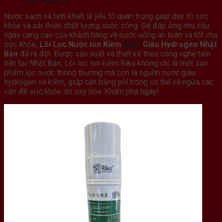
Nước sạch và tinh khiết là yếu tố quan trọng giúp duy trì sức
khỏe và cải thiện chất lượng cuộc sống. Để đáp ứng nhu cầu
ngày càng cao của khách hàng về nước uống an toàn và tốt cho
sức khỏe,
Lõi Lọc Nước Ion Kiềm
RIKU
Giàu Hydrogen Nhật
Bản
đã ra đời. Được sản xuất và thiết kế theo công nghệ tiên
tiến tại Nhật Bản, Lõi lọc ion kiềm Riku không chỉ là một sản
phẩm lọc nước thông thường mà còn là nguồn nước giàu
hydrogen và kiềm, giúp cân bằng pH trong cơ thể và ngừa các
vấn đề sức khỏe do oxy hóa. Khám phá ngay!