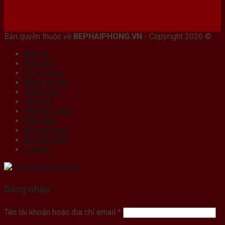
Bán máy photocopy tại hải Phòng
Bản quyền thuộc về
BEPHAIPHONG.VN
- Copyright 2026 ©
Bếp từ
Hút mùi
Lò vi sóng
Máy rửa bát
Chậu rửa
Vòi rửa
Máy lọc nước
Phụ kiện
Đồ gia dụng
Khuyến mãi
Tin tức
Đăng nhập
Tên tài khoản hoặc địa chỉ email
*