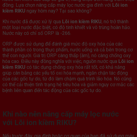
đồng. Lựa chọn nâng cấp máy lọc nước gia đình với
Lõi ion
kiềm RIKU
ngay hôm nay? Tại sao không?
Khi nước đã được xử lý qua
Lõi ion kiềm RIKU
, nó trở thành
một loại nước đặc biệt, có độ tinh khiết và vô trùng hoàn hảo.
Nước này có chỉ số ORP là -266.
ORP được sử dụng để đánh giá mức độ oxy hóa của các
thành phần có trong thực phẩm, nước uống và cả bên trong cơ
thể con người. Giá trị ORP càng thấp (âm), nó càng chống oxy
hóa cao. Điều này đồng nghĩa với việc, nguồn nước qua
Lõi ion
kiềm RIKU
có tác dụng chống oxy hóa rất tốt, có khả năng
giúp cân bằng các yếu tố oxi hóa mạnh, ngăn chặn tác động
của các gốc tự do, từ đó làm chậm quá trình lão hóa. Nó cũng
có thể cải thiện tình trạng hệ tiêu hóa và giảm nguy cơ mắc các
bệnh liên quan đến tác động của các gốc tự do.
Khi nào nên nâng cấp máy lọc nước
với
Lõi ion kiềm RIKU
?
Nếu trước đây, gia đình hoặc cơ quan của bạn đã sử dụng máy