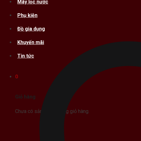
Máy lọc nước
Phụ kiện
Đồ gia dụng
Khuyến mãi
Tin tức
0
Giỏ hàng
Chưa có sản phẩm trong giỏ hàng.