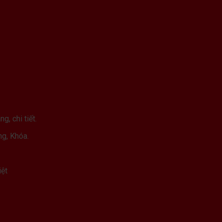
, chi tiết.
ng, Khóa.
iệt