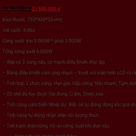
Giá
Giá
29.750.000
₫
21.500.000
₫
gốc
hiện
Kích thước: 730*430*55 mm
là:
tại
29.750.000 ₫.
là:
Vát cạnh: 4 đầu
21.500.000 ₫.
Công suất: trái 3.000W * phải 3.000W
Tổng công suất 6.000W
– Bếp có 2 vùng nấu, có mạch điều khiển độc lập
– Bảng điều khiển cảm ứng chạm – trượt với màn hình LCD rõ ràng
– Tích hợp 5 chức năng: Hẹn giờ, Hấp nóng, Nấu nhanh, Tạm dừ
– 03 chế độ tùy chọn: Gĩa đông, Ủ ấm, Chiên xào.
– Tính năng cảm biến Nhiệt dư: Bếp sẽ tự động dừng khi quá nh
– Tính năng tự động nhận diện nồi tương thích
– Tiết kiệm điện năng, tối ưu công suất khi đun nấu