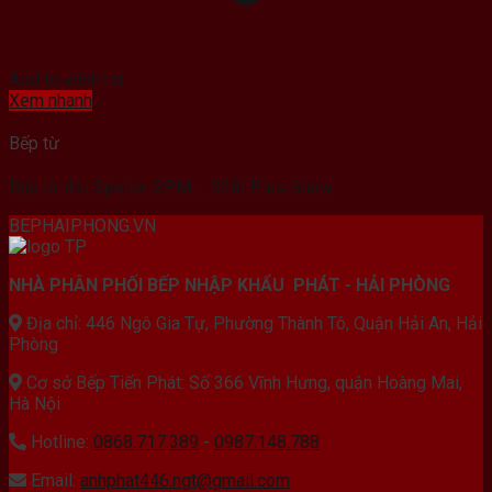
Add to wishlist
Xem nhanh
Bếp từ
Bếp từ đôi Spelier SPM – 928I Plus Snow
BEPHAIPHONG.VN
NHÀ PHÂN PHỐI BẾP NHẬP KHẨU PHÁT - HẢI PHÒNG
Địa chỉ: 446 Ngô Gia Tự, Phường Thành Tô, Quận Hải An, Hải
Phòng
Cơ sở Bếp Tiến Phát: Số 366 Vĩnh Hưng, quận Hoàng Mai,
Hà Nội
Hotline:
0868.717.389
-
0987.148.788
Email:
anhphat446.ngt@gmail.com