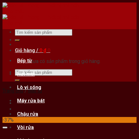
Skip
to
content
Tìm
kiếm:
Giỏ hàng /
0
₫
0
Bếp từ
Chưa có sản phẩm trong giỏ hàng.
Tìm
Hút mùi
kiếm:
Lò vi sóng
Trang chủ
/
Bếp từ
Máy rửa bát
Chậu rửa
-37%
Vòi rửa