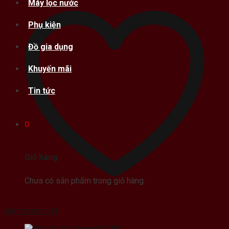
Máy lọc nước
Phụ kiện
Đồ gia dụng
Khuyến mãi
Tin tức
0
Giỏ hàng
Chưa có sản phẩm trong giỏ hàng.
Add to wishlist