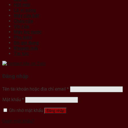
Hút mùi
Lò vi sóng
Máy rửa bát
Chậu rửa
Vòi rửa
Máy lọc nước
Phụ kiện
Đồ gia dụng
Khuyến mãi
Tin tức
Đăng nhập
Tên tài khoản hoặc địa chỉ email
*
Mật khẩu
*
Ghi nhớ mật khẩu
Đăng nhập
Quên mật khẩu?