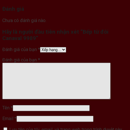
Đánh giá
Chưa có đánh giá nào.
Hãy là người đầu tiên nhận xét “Bếp từ đôi
Canaval 9989”
Đánh giá của bạn
*
Đánh giá của bạn
*
Tên
*
Email
*
Lưu tên của tôi, email, và trang web trong trình duyệt này