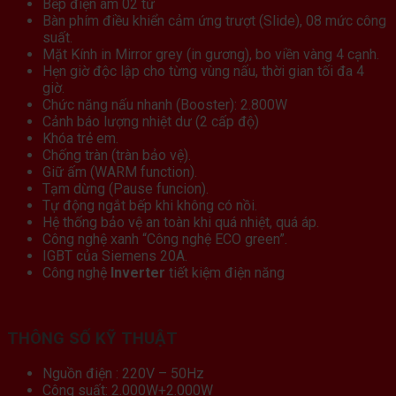
Bếp điện âm 02 từ
Bàn phím điều khiển cảm ứng trượt (Slide), 08 mức công
suất.
Mặt Kính in Mirror grey (in gương), bo viền vàng 4 cạnh.
Hẹn giờ độc lập cho từng vùng nấu, thời gian tối đa 4
giờ.
Chức năng nấu nhanh (Booster): 2.800W
Cảnh báo lượng nhiệt dư (2 cấp độ)
Khóa trẻ em.
Chống tràn (tràn bảo vệ).
Giữ ấm (WARM function).
Tạm dừng (Pause funcion).
Tự động ngắt bếp khi không có nồi.
Hệ thống bảo vệ an toàn khi quá nhiệt, quá áp.
Công nghệ xanh “Công nghệ ECO green”.
IGBT của Siemens 20A.
Công nghệ
Inverter
tiết kiệm điện năng
THÔNG SỐ KỸ THUẬT
Nguồn điện : 220V – 50Hz
Công suất: 2.000W+2.000W