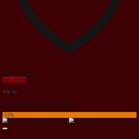
Add to wishlist
Xem nhanh
Bếp từ
Bếp từ đôi Spelier SPE IC 1089B
-35%