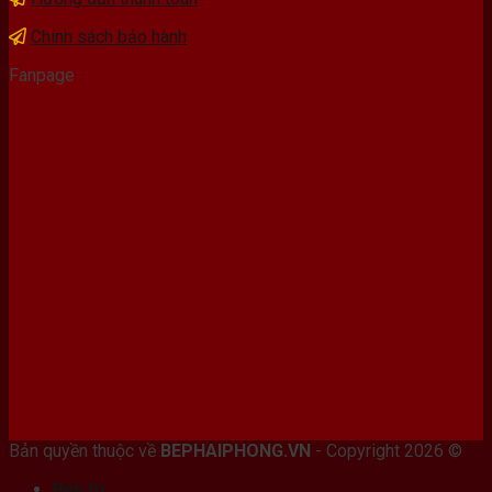
Chính sách bảo hành
Fanpage
Bán máy photocopy tại hải Phòng
Bản quyền thuộc về
BEPHAIPHONG.VN
- Copyright 2026 ©
Bếp từ