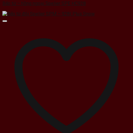
Bếp từ – hồng ngoại Spelier SPE HC928