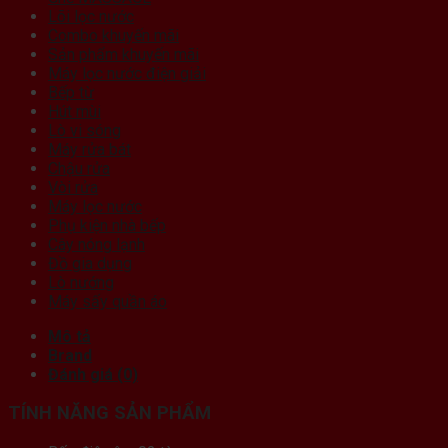
Lõi lọc nước
Combo khuyến mãi
Sản phẩm khuyến mãi
Máy lọc nước điện giải
Bếp từ
Hút mùi
Lò vi sóng
Máy rửa bát
Chậu rửa
Vòi rửa
Máy lọc nước
Phụ kiện nhà bếp
Cây nóng lạnh
Đồ gia dụng
Lò nướng
Máy sấy quần áo
Mô tả
Brand
Đánh giá (0)
TÍNH NĂNG SẢN PHẨM