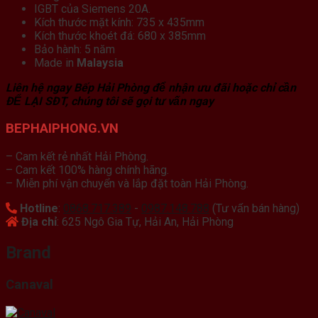
IGBT của Siemens 20A.
Kích thước mặt kính: 735 x 435mm
Kích thước khoét đá: 680 x 385mm
Bảo hành: 5 năm
Made in
Malaysia
Liên hệ ngay Bếp Hải Phòng để nhận ưu đãi hoặc chỉ cần
ĐỂ LẠI SĐT, chúng tôi sẽ gọi tư vấn ngay
BEPHAIPHONG.VN
– Cam kết rẻ nhất Hải Phòng.
– Cam kết 100% hàng chính hãng.
– Miễn phí vận chuyển và lắp đặt toàn Hải Phòng.
Hotline
:
0868.717.389
-
0987.148.788
(Tư vấn bán hàng)
Địa chỉ
: 625 Ngô Gia Tự, Hải An, Hải Phòng
Brand
Canaval