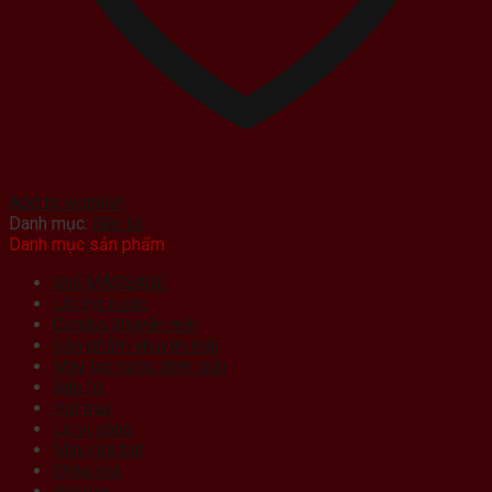
Add to wishlist
Danh mục:
Bếp từ
Danh mục sản phẩm
Ghế MASSAGE
Lõi lọc nước
Combo khuyến mãi
Sản phẩm khuyến mãi
Máy lọc nước điện giải
Bếp từ
Hút mùi
Lò vi sóng
Máy rửa bát
Chậu rửa
Vòi rửa