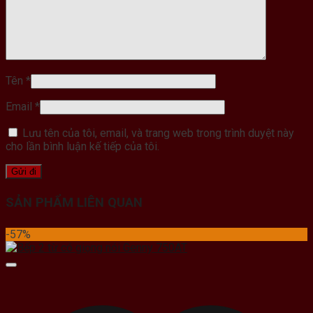
Tên
*
Email
*
Lưu tên của tôi, email, và trang web trong trình duyệt này
cho lần bình luận kế tiếp của tôi.
SẢN PHẨM LIÊN QUAN
-57%