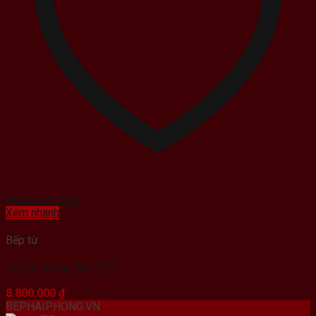
Add to wishlist
Xem nhanh
Bếp từ
Bếp từ Genny GN 225T
8.800.000
₫
BEPHAIPHONG.VN