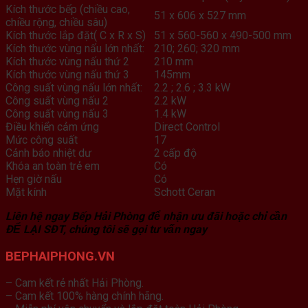
Kích thước bếp (chiều cao,
51 x 606 x 527 mm
chiều rộng, chiều sâu)
Kích thước lắp đặt( C x R x S)
51 x 560-560 x 490-500 mm
Kích thước vùng nấu lớn nhất:
210; 260; 320 mm
Kích thước vùng nấu thứ 2
210 mm
Kích thước vùng nấu thứ 3
145mm
Công suất vùng nấu lớn nhất:
2.2 ; 2.6 ; 3.3 kW
Công suất vùng nấu 2
2.2 kW
Công suất vùng nấu 3
1.4 kW
Điều khiển cảm ứng
Direct Control
Mức công suất
17
Cảnh báo nhiệt dư
2 cấp độ
Khóa an toàn trẻ em
Có
Hẹn giờ nấu
Có
Mặt kính
Schott Ceran
Liên hệ ngay Bếp Hải Phòng để nhận ưu đãi hoặc chỉ cần
ĐỂ LẠI SĐT, chúng tôi sẽ gọi tư vấn ngay
BEPHAIPHONG.VN
– Cam kết rẻ nhất Hải Phòng.
– Cam kết 100% hàng chính hãng.