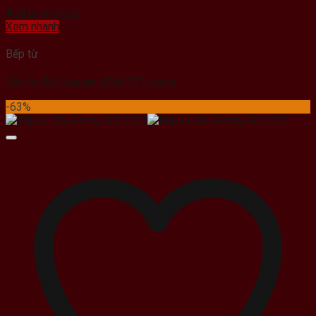
Add to wishlist
Xem nhanh
Bếp từ
Bếp từ đôi Spelier SPM-T71K plus
-63%