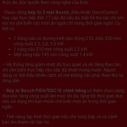
thức ăn, độc quyền theo công nghệ của Đức
-Thuộc dòng
bếp từ 3 mặt Bosch
, điều khiển DirectControl
truy cập trực tiếp đến 17 cấp độ nấu ăn, bếp hỗ trợ các chị em
nội trợ chế biến các món ăn ngon chỉ trong thời gian ngắn. Cụ
thể có:
1 Vùng nấu có đường kính dao động 210; 260; 320 mm
công suất 2.2; 2,6; 3.3 kW
1 vùng nấu 210 mm công suất 2.2 kW
Một vùng nấu 145 mm công suất 1.4 kW
– Hệ thống tăng giảm nhiệt độ trực quan và dễ dàng thao tác,
chỉ cần bấm trực tiếp vào cấp độ nhiệt mong muốn. Người
dùng có thể điều khiển cách số mà không cần phải theo thứ tự
tăng dần
–
Bếp từ Bosch PID675DC1E chính hãng
có thêm chức năng
Booster tăng công suất lên mức tối đa, tăng tốc thời gian đun
nấu sử dụng khi bạn muốn chế biến món ăn trong thời gian
ngắn
– Tính năng lập trình thời gian nấu cho từng bếp và có cảnh
báo âm thanh rất tiện lợi