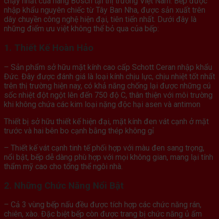
chạy nhất của hãng Bosch tại thị trường Việt Nam. Bếp được
nhập khẩu nguyên chiếc từ Tây Ban Nha, được sản xuất trên
dây chuyền công nghệ hiện đại, tiên tiến nhất. Dưới đây là
những điểm ưu việt không thể bỏ qua của bếp:
1. Thiết Kế Hoàn Hảo
– Sản phẩm sở hữu mặt kính cao cấp Schott Ceran nhập khẩu
Đức. Đây được đánh giá là loại kính chịu lực, chịu nhiệt tốt nhất
trên thị trường hiện nay, có khả năng chống lại được những cú
sốc nhiệt đột ngột lên đến 750 độ C, thân thiện với môi trường
khi không chứa các kim loại nặng độc hại asen và antimon
Thiết bị sở hữu thiết kế hiện đại, mặt kính đen vát cạnh ở mặt
trước và hai bên bo cạnh bằng thép không gỉ
– Thiết kế vát cạnh tinh tế phối hợp với màu đen sang trọng,
nổi bật, bếp dễ dàng phù hợp với mọi không gian, mang lại tính
thẩm mỹ cao cho tổng thể ngôi nhà.
2. Những Chức Năng Nổi Bật
– Cả 3 vùng bếp nấu đều được tích hợp các chức năng rán,
chiên, xào. Đặc biệt bếp còn được trang bị chức năng ủ ấm