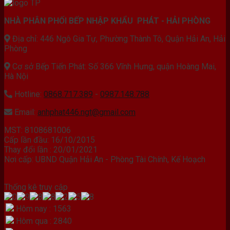
NHÀ PHÂN PHỐI BẾP NHẬP KHẨU PHÁT - HẢI PHÒNG
Địa chỉ: 446 Ngô Gia Tự, Phường Thành Tô, Quận Hải An, Hải
Phòng
Cơ sở Bếp Tiến Phát: Số 366 Vĩnh Hưng, quận Hoàng Mai,
Hà Nội
Hotline:
0868.717.389
-
0987.148.788
Email:
anhphat446.ngt@gmail.com
MST: 8108681006
Cấp lần đầu: 16/10/2015
Thay đổi lần : 20/01/2021
Nơi cấp: UBND Quận Hải An - Phòng Tài Chính, Kế Hoạch
Thống kê truy cập
Hôm nay : 1563
Hôm qua : 2840