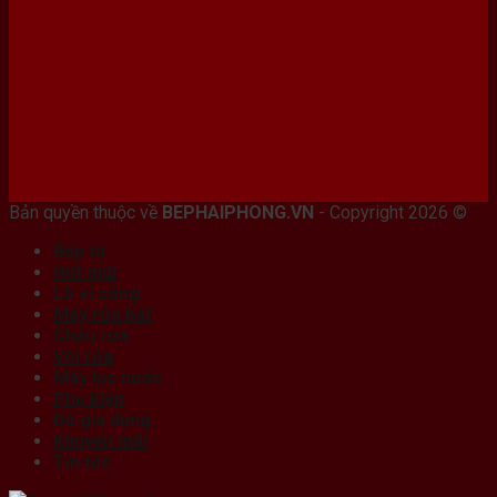
Bán máy photocopy tại hải Phòng
Bản quyền thuộc về
BEPHAIPHONG.VN
- Copyright 2026 ©
Bếp từ
Hút mùi
Lò vi sóng
Máy rửa bát
Chậu rửa
Vòi rửa
Máy lọc nước
Phụ kiện
Đồ gia dụng
Khuyến mãi
Tin tức