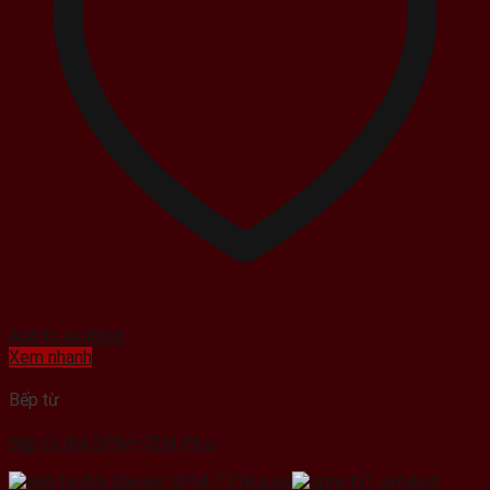
Add to wishlist
Xem nhanh
Bếp từ
Bếp từ đôi SPM–728I Plus