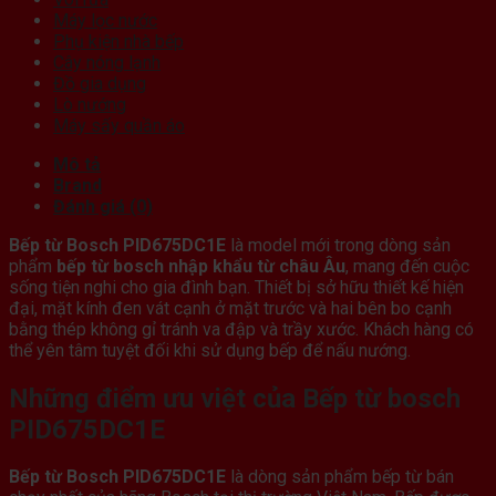
Máy lọc nước
Phụ kiện nhà bếp
Cây nóng lạnh
Đồ gia dụng
Lò nướng
Máy sấy quần áo
Mô tả
Brand
Đánh giá (0)
Bếp từ Bosch PID675DC1E
là model mới trong dòng sản
phẩm
bếp từ bosch nhập khẩu từ châu Âu
, mang đến cuộc
sống tiện nghi cho gia đình bạn. Thiết bị sở hữu thiết kế hiện
đại, mặt kính đen vát cạnh ở mặt trước và hai bên bo cạnh
bằng thép không gỉ tránh va đập và trầy xước. Khách hàng có
thể yên tâm tuyệt đối khi sử dụng bếp để nấu nướng.
Những điểm ưu việt của Bếp từ bosch
PID675DC1E
Bếp từ Bosch PID675DC1E
là dòng sản phẩm bếp từ bán