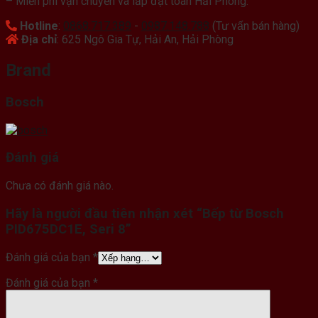
– Miễn phí vận chuyển và lắp đặt toàn Hải Phòng.
Hotline
:
0868.717.389
-
0987.148.788
(Tư vấn bán hàng)
Địa chỉ
: 625 Ngô Gia Tự, Hải An, Hải Phòng
Brand
Bosch
Đánh giá
Chưa có đánh giá nào.
Hãy là người đầu tiên nhận xét “Bếp từ Bosch
PID675DC1E, Seri 8”
Đánh giá của bạn
*
Đánh giá của bạn
*