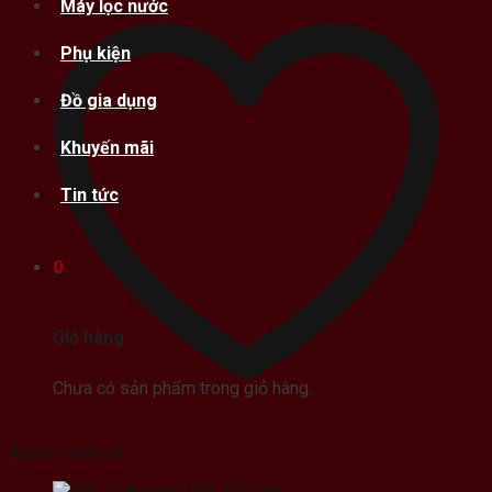
Máy lọc nước
Phụ kiện
Đồ gia dụng
Khuyến mãi
Tin tức
0
Giỏ hàng
Chưa có sản phẩm trong giỏ hàng.
Add to wishlist