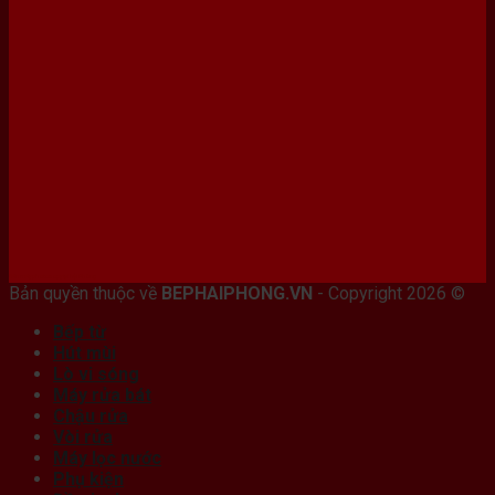
Bán máy photocopy tại hải Phòng
Bản quyền thuộc về
BEPHAIPHONG.VN
- Copyright 2026 ©
Bếp từ
Hút mùi
Lò vi sóng
Máy rửa bát
Chậu rửa
Vòi rửa
Máy lọc nước
Phụ kiện