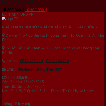
Bếp 2 từ Genny 868 TL
Giá
Giá
15.800.000
₫
10.900.000
₫
gốc
hiện
BEPHAIPHONG.VN
là:
tại
15.800.000 ₫.
là:
NHÀ PHÂN PHỐI BẾP NHẬP KHẨU PHÁT - HẢI PHÒNG
10.900.000 ₫.
Địa chỉ: 446 Ngô Gia Tự, Phường Thành Tô, Quận Hải An, Hải
Phòng
Cơ sở Bếp Tiến Phát: Số 366 Vĩnh Hưng, quận Hoàng Mai,
Hà Nội
Hotline:
0868.717.389
-
0987.148.788
Email:
anhphat446.ngt@gmail.com
MST: 8108681006
Cấp lần đầu: 16/10/2015
Thay đổi lần : 20/01/2021
Nơi cấp: UBND Quận Hải An - Phòng Tài Chính, Kế Hoạch
Thống kê truy cập