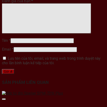
Đánh giá của bạn
*
Tên
*
Email
*
Lưu tên của tôi, email, và trang web trong trình duyệt này
cho lần bình luận kế tiếp của tôi.
SẢN PHẨM LIÊN QUAN