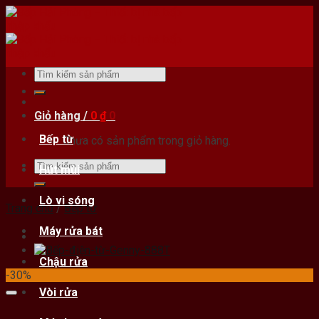
Skip
to
content
Tìm
kiếm:
Giỏ hàng /
0
₫
0
Bếp từ
Chưa có sản phẩm trong giỏ hàng.
Tìm
Hút mùi
kiếm:
Lò vi sóng
Trang chủ
/
Bếp từ
Máy rửa bát
Chậu rửa
-30%
Vòi rửa