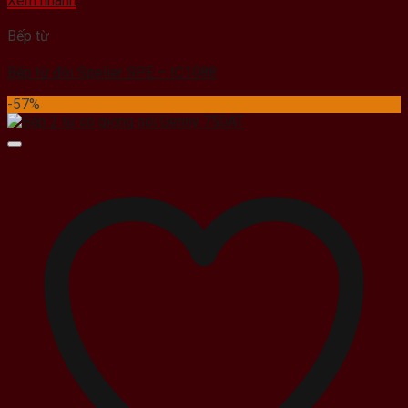
Xem nhanh
Bếp từ
Bếp từ đôi Spelier SPE – IC1088
-57%