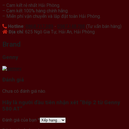
– Cam kết rẻ nhất Hải Phòng.
– Cam kết 100% hàng chính hãng.
– Miễn phí vận chuyển và lắp đặt toàn Hải Phòng.
Hotline
:
0868.717.389
-
0987.148.788
(Tư vấn bán hàng)
Địa chỉ
: 625 Ngô Gia Tự, Hải An, Hải Phòng
Brand
Genny
Đánh giá
Chưa có đánh giá nào.
Hãy là người đầu tiên nhận xét “Bếp 2 từ Genny
580 AT”
Đánh giá của bạn
*