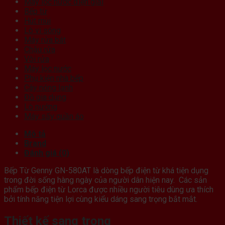
Máy lọc nước điện giải
Bếp từ
Hút mùi
Lò vi sóng
Máy rửa bát
Chậu rửa
Vòi rửa
Máy lọc nước
Phụ kiện nhà bếp
Cây nóng lạnh
Đồ gia dụng
Lò nướng
Máy sấy quần áo
Mô tả
Brand
Đánh giá (0)
Bếp Từ Genny GN-580AT là dòng bếp điện từ khá tiện dụng
trong đời sống hàng ngày của người dân hiện nay. Các sản
phẩm bếp điện từ Lorca được nhiều người tiêu dùng ưa thích
bởi tính năng tiện lợi cùng kiểu dáng sang trọng bắt mắt.
Thiết kế sang trọng