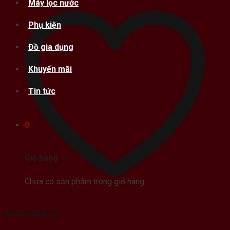
Máy lọc nước
Phụ kiện
Đồ gia dụng
Khuyến mãi
Tin tức
0
Giỏ hàng
Chưa có sản phẩm trong giỏ hàng.
Add to wishlist