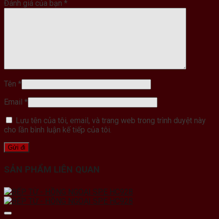
Đánh giá của bạn
*
Tên
*
Email
*
Lưu tên của tôi, email, và trang web trong trình duyệt này
cho lần bình luận kế tiếp của tôi.
SẢN PHẨM LIÊN QUAN