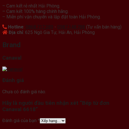
– Cam kết rẻ nhất Hải Phòng.
– Cam kết 100% hàng chính hãng.
– Miễn phí vận chuyển và lắp đặt toàn Hải Phòng.
Hotline
:
0868.717.389
-
0987.148.788
(Tư vấn bán hàng)
Địa chỉ
: 625 Ngô Gia Tự, Hải An, Hải Phòng
Brand
Canaval
Đánh giá
Chưa có đánh giá nào.
Hãy là người đầu tiên nhận xét “Bếp từ đơn
Canaval 6618”
Đánh giá của bạn
*