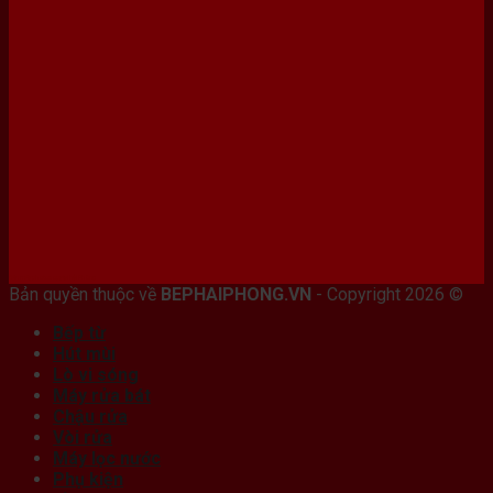
Bán máy photocopy tại hải Phòng
Bản quyền thuộc về
BEPHAIPHONG.VN
- Copyright 2026 ©
Bếp từ
Hút mùi
Lò vi sóng
Máy rửa bát
Chậu rửa
Vòi rửa
Máy lọc nước
Phụ kiện