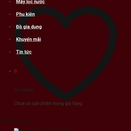
Máy lọc nước
Phụ kiện
Đồ gia dụng
Khuyến mãi
Tin tức
0
Giỏ hàng
Chưa có sản phẩm trong giỏ hàng.
Add to wishlist