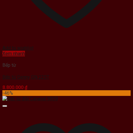
Add to wishlist
Xem nhanh
Bếp từ
Bếp từ Genny GN 225T
8.800.000
₫
-46%