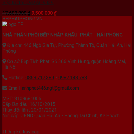
Bếp từ đôi Canaval 9939
Giá
Giá
17.600.000
₫
9.500.000
₫
gốc
hiện
BEPHAIPHONG.VN
là:
tại
17.600.000 ₫.
là:
NHÀ PHÂN PHỐI BẾP NHẬP KHẨU PHÁT - HẢI PHÒNG
9.500.000 ₫.
Địa chỉ: 446 Ngô Gia Tự, Phường Thành Tô, Quận Hải An, Hải
Phòng
Cơ sở Bếp Tiến Phát: Số 366 Vĩnh Hưng, quận Hoàng Mai,
Hà Nội
Hotline:
0868.717.389
-
0987.148.788
Email:
anhphat446.ngt@gmail.com
MST: 8108681006
Cấp lần đầu: 16/10/2015
Thay đổi lần : 20/01/2021
Nơi cấp: UBND Quận Hải An - Phòng Tài Chính, Kế Hoạch
Thống kê truy cập