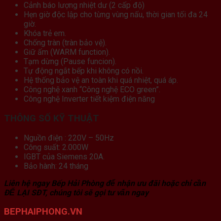
Cảnh báo lượng nhiệt dư (2 cấp độ)
Hẹn giờ độc lập cho từng vùng nấu, thời gian tối đa 24
giờ.
Khóa trẻ em.
Chống tràn (tràn bảo vệ).
Giữ ấm (WARM function).
Tạm dừng (Pause funcion).
Tự động ngắt bếp khi không có nồi.
Hệ thống bảo vệ an toàn khi quá nhiệt, quá áp.
Công nghệ xanh “Công nghệ ECO green”.
Công nghệ Inverter tiết kiệm điện năng
THÔNG SỐ KỸ THUẬT
Nguồn điện : 220V – 50Hz
Công suất: 2.000W
IGBT của Siemens 20A.
Bảo hành: 24 tháng
Liên hệ ngay Bếp Hải Phòng để nhận ưu đãi hoặc chỉ cần
ĐỂ LẠI SĐT, chúng tôi sẽ gọi tư vấn ngay
BEPHAIPHONG.VN