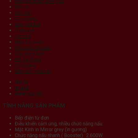
Máy lọc nước điện giải
Bếp từ
Hút mùi
Lò vi sóng
Máy rửa bát
Chậu rửa
Vòi rửa
Máy lọc nước
Phụ kiện nhà bếp
Cây nóng lạnh
Đồ gia dụng
Lò nướng
Máy sấy quần áo
Mô tả
Brand
Đánh giá (0)
TÍNH NĂNG SẢN PHẨM
Bếp điện từ đơn
Điều khiển cảm ứng, nhiều chức năng nấu.
Mặt Kính in Mirror grey (in gương)
Chức năng nấu nhanh ( Booster) : 2.600W