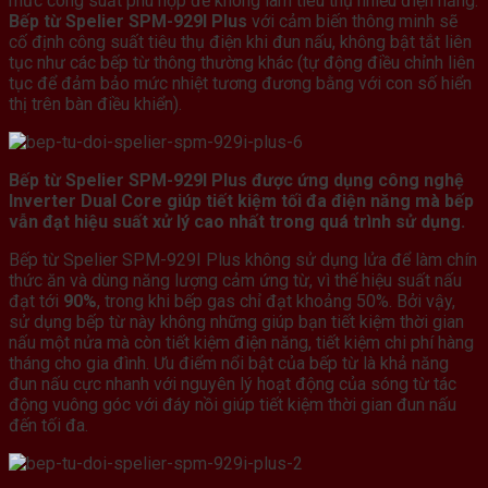
mức công suất phù hợp để không làm tiêu thụ nhiều điện năng.
Bếp từ Spelier SPM-929I Plus
với cảm biến thông minh sẽ
cố định công suất tiêu thụ điện khi đun nấu, không bật tắt liên
tục như các bếp từ thông thường khác (tự động điều chỉnh liên
tục để đảm bảo mức nhiệt tương đương bằng với con số hiển
thị trên bàn điều khiển).
Bếp từ Spelier SPM-929I Plus được ứng dụng công nghệ
Inverter Dual Core giúp tiết kiệm tối đa điện năng mà bếp
vẫn đạt hiệu suất xử lý cao nhất trong quá trình sử dụng.
Bếp từ Spelier SPM-929I Plus không sử dụng lửa để làm chín
thức ăn và dùng năng lượng cảm ứng từ, vì thế hiệu suất nấu
đạt tới
90%
, trong khi bếp gas chỉ đạt khoảng 50%. Bởi vậy,
sử dụng bếp từ này không những giúp bạn tiết kiệm thời gian
nấu một nửa mà còn tiết kiệm điện năng, tiết kiệm chi phí hàng
tháng cho gia đình. Ưu điểm nổi bật của bếp từ là khả năng
đun nấu cực nhanh với nguyên lý hoạt động của sóng từ tác
động vuông góc với đáy nồi giúp tiết kiệm thời gian đun nấu
đến tối đa.