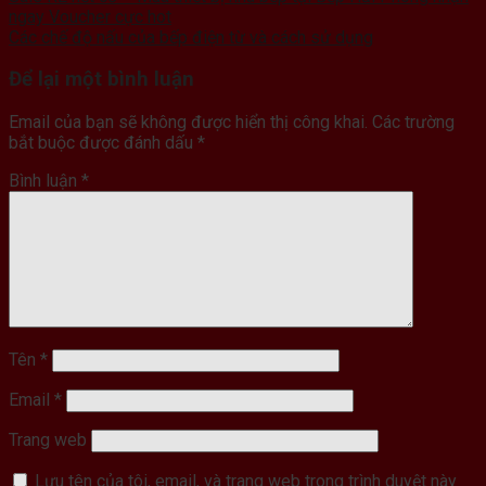
ngay Voucher cực hot
Các chế độ nấu của bếp điện từ và cách sử dụng
Để lại một bình luận
Email của bạn sẽ không được hiển thị công khai.
Các trường
bắt buộc được đánh dấu
*
Bình luận
*
Tên
*
Email
*
Trang web
Lưu tên của tôi, email, và trang web trong trình duyệt này