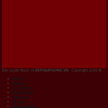
Bán máy photocopy tại hải Phòng
Bản quyền thuộc về
BEPHAIPHONG.VN
- Copyright 2026 ©
Bếp từ
Hút mùi
Lò vi sóng
Máy rửa bát
Chậu rửa
Vòi rửa
Máy lọc nước