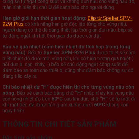
cũng sẽ tự ngắt công suất và không đun nấu cho vùng nấu đó,
màn hình hiển thị chữ
U
để cảnh báo cho người dùng.
Hẹn giờ giới hạn thời gian hoạt động:
Bếp từ Spelier SPM-
929I Plus
có khả năng hẹn giờ độc lập từng cho vùng nấu,
người dùng có thể dễ dàng thiết lập thời gian đun nấu, bếp sẽ
tư động ngắt khi hết thời gian đã được cài đặt
Bảo vệ quá nhiệt (cảm biến nhiệt độ tích hợp trong từng
vùng nấu):
Bếp từ
Spelier SPM-929I Plus
được thiết kế cảm
biến nhiệt độ dưới mỗi vùng nấu, khi có hiện tượng quá nhiệt (
nồi đun bị cạn, cháy,.. ) bếp sẽ chủ động ngắt công suất để
đảm bảo an toàn cho thiết bị cũng như đảm bảo không sự cố
đáng tiếc xảy ra.
Chỉ báo nhiệt dư “H” được hiển thị cho từng vùng nấu còn
nóng:
Bếp sẽ cảnh báo bằng chữ
“H”
nhấp nháy khi vùng nấu
còn nóng nhiệt độ trên
60ºC
sau khi đun, chữ
“H”
sẽ tự mất đi
khi mặt bếp đã được tản giảm xuống dưới
60ºC
không còn
nguy hiểm.
THÔNG TIN CHI TIẾT SẢN PHẨM
Đặc tính sản phẩm