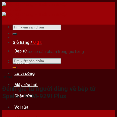
Skip
to
content
Tìm
kiếm:
Giỏ hàng /
0
₫
0
Bếp từ
Chưa có sản phẩm trong giỏ hàng.
Tìm
Hút mùi
kiếm:
Lò vi sóng
Tin tức
Máy rửa bát
Đánh giá từ người dùng về bếp từ
Spelier SPM-929I Plus
Chậu rửa
Vòi rửa
18