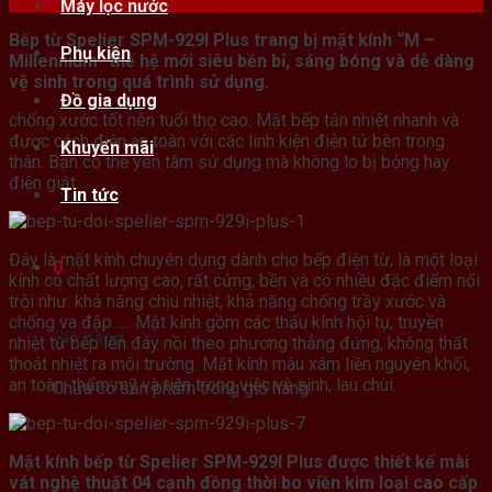
Th8
Máy lọc nước
Bếp từ Spelier SPM-929I Plus trang bị mặt kính “M –
Phụ kiện
Millennium” thế hệ mới siêu bền bỉ, sáng bóng và dễ dàng
vệ sinh trong quá trình sử dụng.
Đồ gia dụng
chống xước tốt nên tuổi thọ cao. Mặt bếp tản nhiệt nhanh và
được cách điện an toàn với các linh kiện điện tử bên trong
Khuyến mãi
thân. Bạn có thể yên tâm sử dụng mà không lo bị bỏng hay
điện giật.
Tin tức
Đây là mặt kính chuyên dụng dành cho bếp điện từ, là một loại
0
kính có chất lượng cao, rất cứng, bền và có nhiều đặc điểm nổi
trội như: khả năng chịu nhiệt, khả năng chống trầy xước và
chống va đập …. Mặt kính gồm các thấu kính hội tụ, truyền
Giỏ hàng
nhiệt từ bếp lên đáy nồi theo phương thẳng đứng, không thất
thoát nhiệt ra môi trường. Mặt kính màu xám liền nguyên khối,
an toàn, thẩm mỹ và tiện trong việc vệ sinh, lau chùi.
Chưa có sản phẩm trong giỏ hàng.
Mặt kính bếp từ Spelier SPM-929I Plus được thiết kế mài
vát nghệ thuật 04 cạnh đồng thời bo viền kim loại cao cấp