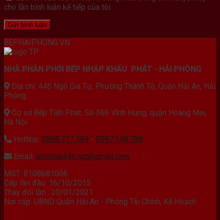
cho lần bình luận kế tiếp của tôi.
BEPHAIPHONG.VN
NHÀ PHÂN PHỐI BẾP NHẬP KHẨU PHÁT - HẢI PHÒNG
Địa chỉ: 446 Ngô Gia Tự, Phường Thành Tô, Quận Hải An, Hải
Phòng
Cơ sở Bếp Tiến Phát: Số 366 Vĩnh Hưng, quận Hoàng Mai,
Hà Nội
Hotline:
0868.717.389
-
0987.148.788
Email:
anhphat446.ngt@gmail.com
MST: 8108681006
Cấp lần đầu: 16/10/2015
Thay đổi lần : 20/01/2021
Nơi cấp: UBND Quận Hải An - Phòng Tài Chính, Kế Hoạch