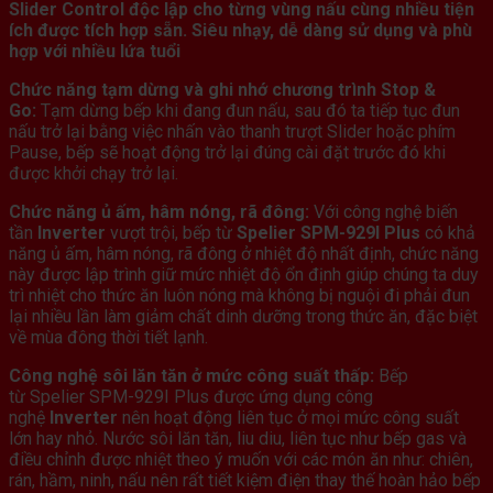
Slider Control độc lập cho từng vùng nấu cùng nhiều tiện
ích được tích hợp sẵn. Siêu nhạy, dễ dàng sử dụng và phù
hợp với nhiều lứa tuổi
Chức năng tạm dừng và ghi nhớ chương trình Stop &
Go:
Tạm dừng bếp khi đang đun nấu, sau đó ta tiếp tục đun
nấu trở lại bằng việc nhấn vào thanh trượt Slider hoặc phím
Pause, bếp sẽ hoạt động trở lại đúng cài đặt trước đó khi
được khởi chạy trở lại.
Chức năng ủ ấm, hâm nóng, rã đông:
Với công nghệ biến
tần
Inverter
vượt trội, bếp từ
Spelier SPM-929I Plus
có khả
năng ủ ấm, hâm nóng, rã đông ở nhiệt độ nhất định, chức năng
này được lập trình giữ mức nhiệt độ ổn định giúp chúng ta duy
trì nhiệt cho thức ăn luôn nóng mà không bị nguội đi phải đun
lại nhiều lần làm giảm chất dinh dưỡng trong thức ăn, đặc biệt
về mùa đông thời tiết lạnh.
Công nghệ sôi lăn tăn ở mức công suất thấp:
Bếp
từ Spelier SPM-929I Plus được ứng dụng công
nghệ
Inverter
nên hoạt động liên tục ở mọi mức công suất
lớn hay nhỏ. Nước sôi lăn tăn, liu diu, liên tục như bếp gas và
điều chỉnh được nhiệt theo ý muốn với các món ăn như: chiên,
rán, hầm, ninh, nấu nên rất tiết kiệm điện thay thế hoàn hảo bếp