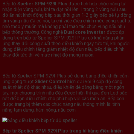
Bếp từ
Spelier SPM-929I Plus
được tích hợp chức năng tự
nhận diện vùng nấu, khi ta đặt nồi lên 1 trong 2 vùng nấu sau
đó ấn nút khởi động bếp sau thời gian 1-2 giây bếp sẽ tự động
tìm vùng nấu đã có nồi, ta chỉ việc điều chỉnh mức công suất to
nhỏ theo ý muốn mà không phải thao tác chọn vùng nấu như
bếp thông thường. Công nghệ
Dual core Inverter
được áp
dụng trên bếp từ Spelier SPM-929I Plus có khả năng phản
ứng thay đổi công suất theo điều khiển ngay tức thì, khi người
dùng điều chỉnh tăng giảm nhiệt độ đun nấu, bếp điều chỉnh
thay đổi tức thì về mức nhiệt độ mong muốn.
Bếp từ Spelier SPM-929I Plus sử dụng bảng điều khiển cảm
ứng dạng trượt
Slider Control
hiện đại với 9 cấp độ công
suất nhiệt độ khác nhau, điều khiển dễ dàng bằng một ngón
tay, mọi chương trình nấu đều được hiển thị qua đèn Led sắc
nét để bạn điều chỉnh cho phù hợp với các món ăn. Bếp còn
được trang bị thêm các chức năng nấu thông minh là: tính
năng tạm dừng, hâm nóng, nấu cơm.
Bếp từ Spelier SPM-929I Plus trang bị bảng điều khiển