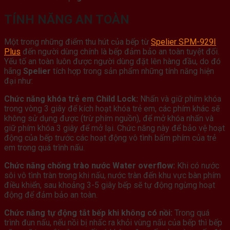
TÍNH NĂNG AN TOÀN
Một trong những điểm thu hút của bếp từ
Spelier SPM-929I
Plus
đến người dùng chính là bếp đảm bảo an toàn tuyệt đối.
Yếu tố an toàn luôn được người dùng đặt lên hàng đầu, do đó
hãng
Spelier
tích hợp trong sản phẩm những tính năng hiện
đại như:
Chức năng khóa trẻ em Child Lock:
Nhấn và giữ phím khóa
trong vòng 3 giây để kích hoạt khóa trẻ em, các phím khác sẽ
không sử dụng được (trừ phím nguồn), để mở khóa nhấn và
giữ phím khóa 3 giây để mở lại. Chức năng này để bảo vệ hoạt
động của bếp trước các hoạt động vô tình bấm phím của trẻ
em trong quá trình nấu.
Chức năng chống trào nước Water overflow:
Khi có nước
sôi vô tình tràn trong khi nấu, nước tràn đến khu vực bàn phím
điều khiển, sau khoảng 3-5 giây bếp sẽ tự động ngừng hoạt
động để đảm bảo an toàn.
Chức năng tự động tắt bếp khi không có nồi:
Trong quá
trình đun nấu, nếu nồi bị nhấc ra khỏi vùng nấu của bếp thì bếp