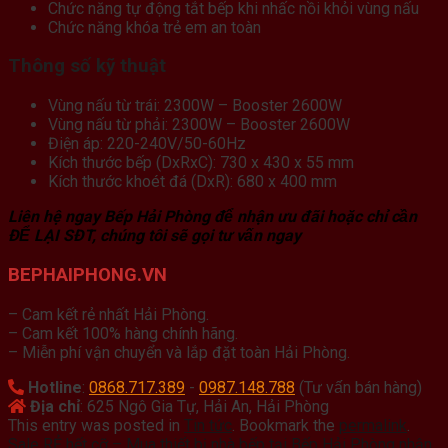
Chức năng tự động tắt bếp khi nhấc nồi khỏi vùng nấu
Chức năng khóa trẻ em an toàn
Thông số kỹ thuật
Vùng nấu từ trái: 2300W – Booster 2600W
Vùng nấu từ phải: 2300W – Booster 2600W
Điện áp: 220-240V/50-60Hz
Kích thước bếp (DxRxC): 730 x 430 x 55 mm
Kích thước khoét đá (DxR): 680 x 400 mm
Liên hệ ngay Bếp Hải Phòng để nhận ưu đãi hoặc chỉ cần
ĐỂ LẠI SĐT, chúng tôi sẽ gọi tư vấn ngay
BEPHAIPHONG.VN
– Cam kết rẻ nhất Hải Phòng.
– Cam kết 100% hàng chính hãng.
– Miễn phí vận chuyển và lắp đặt toàn Hải Phòng.
Hotline
:
0868.717.389
-
0987.148.788
(Tư vấn bán hàng)
Địa chỉ
: 625 Ngô Gia Tự, Hải An, Hải Phòng
This entry was posted in
Tin tức
. Bookmark the
permalink
.
Sale RẺ hết cỡ – Mua thiết bị nhà bếp tại Bếp Hải Phòng nhận