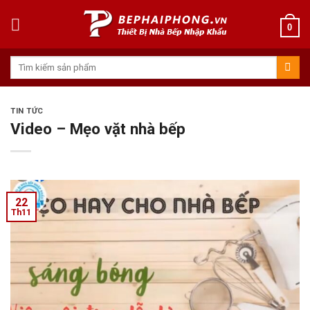
Skip
to
0
content
Tìm
kiếm:
TIN TỨC
Video – Mẹo vặt nhà bếp
22
Th11