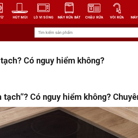
TỪ
HÚT MÙI
LÒ VI SÓNG
MÁY RỬA BÁT
CHẬU RỬA
VÒI RỬA
MÁY
Tìm
kiếm:
h tạch? Có nguy hiểm không?
h tạch”? Có nguy hiểm không? Chuyên 