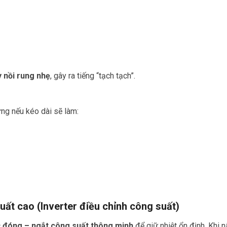
 nồi rung nhẹ
, gây ra tiếng “tạch tạch”.
ưng nếu kéo dài sẽ làm:
uất cao (Inverter điều chỉnh công suất)
c
đóng – ngắt công suất thông minh
để giữ nhiệt ổn định. Khi 