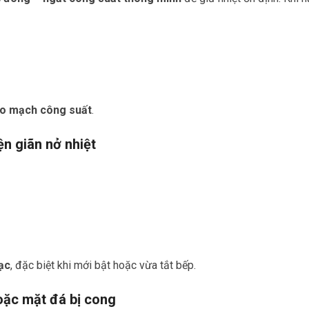
bo mạch công suất
.
iện giãn nở nhiệt
rạc
, đặc biệt khi mới bật hoặc vừa tắt bếp.
oặc mặt đá bị cong