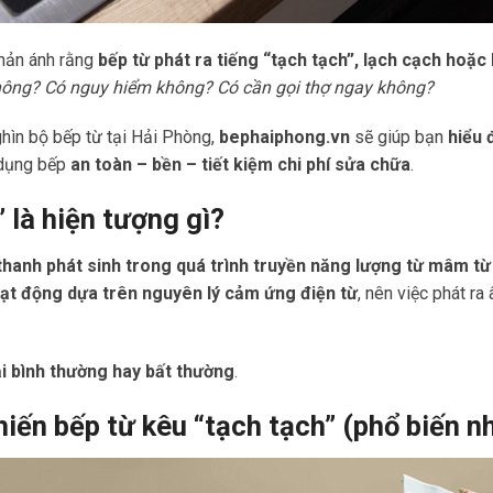
phản ánh rằng
bếp từ phát ra tiếng “tạch tạch”, lạch cạch hoặc
hông? Có nguy hiểm không? Có cần gọi thợ ngay không?
ghìn bộ bếp từ tại Hải Phòng,
bephaiphong.vn
sẽ giúp bạn
hiểu 
 dụng bếp
an toàn – bền – tiết kiệm chi phí sửa chữa
.
” là hiện tượng gì?
hanh phát sinh trong quá trình truyền năng lượng từ mâm từ
ạt động dựa trên nguyên lý cảm ứng điện từ
, nên việc phát ra
ại bình thường hay bất thường
.
iến bếp từ kêu “tạch tạch” (phổ biến n