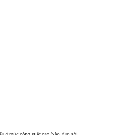
nấu ở mức công suất cao (xào, đun sôi