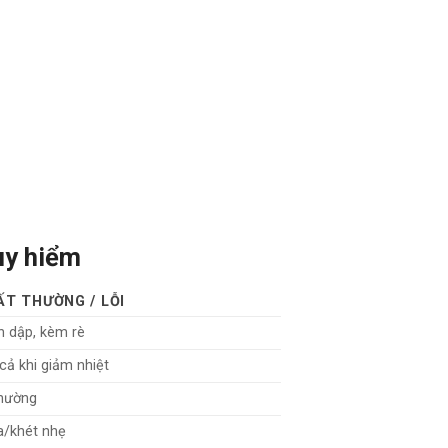
uy hiểm
ẤT THƯỜNG / LỖI
 dập, kèm rè
 cả khi giảm nhiệt
thường
/khét nhẹ