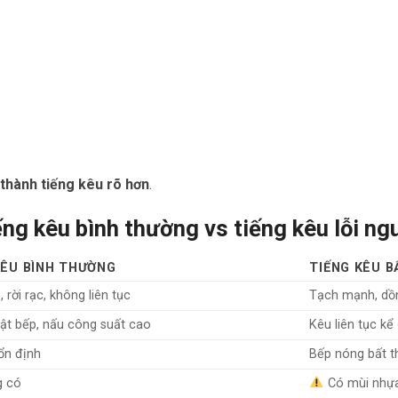
thành tiếng kêu rõ hơn
.
ng kêu bình thường vs tiếng kêu lỗi ng
KÊU
BÌNH THƯỜNG
TIẾNG KÊU
B
 rời rạc, không liên tục
Tạch mạnh, dồn
bật bếp, nấu công suất cao
Kêu liên tục kể
ổn định
Bếp nóng bất 
 có
Có mùi nhựa