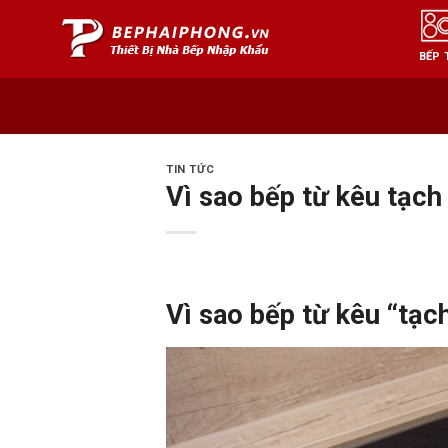
Skip
to
BẾP 
content
TIN TỨC
Vì sao bếp từ kêu tạc
Vì sao bếp từ kêu “tạc