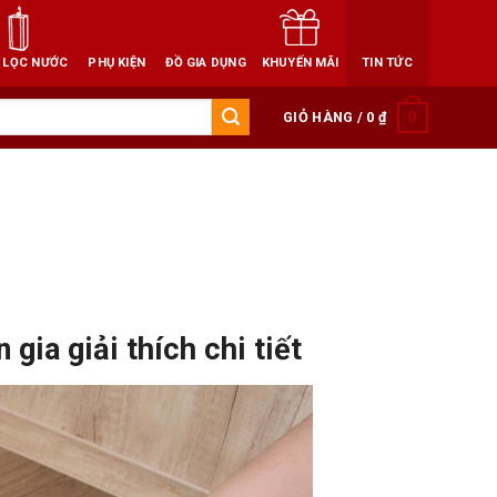
 LỌC NƯỚC
PHỤ KIỆN
ĐỒ GIA DỤNG
KHUYẾN MÃI
TIN TỨC
0
GIỎ HÀNG /
0
₫
gia giải thích chi tiết