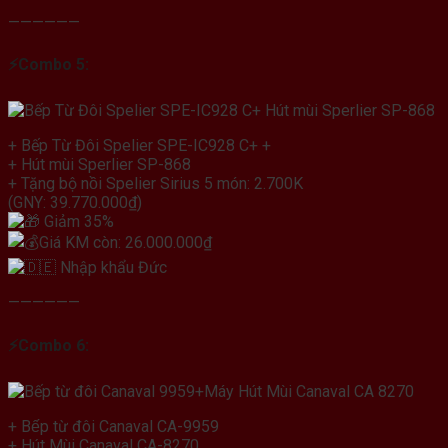
——————
⚡
Combo 5:
+ Bếp Từ Đôi Spelier SPE-IC928 C+ +
+ Hút mùi Sperlier SP-868
+ Tặng bộ nồi Spelier Sirius 5 món: 2.700K
(GNY: 39.770.000₫)
Giảm 35%
Giá KM còn: 26.000.000₫
Nhập khẩu Đức
——————
⚡
Combo 6:
+ Bếp từ đôi Canaval CA-9959
+ Hút Mùi Canaval CA-8270