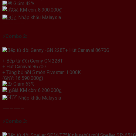
Giảm 42%
Giá KM còn: 8.900.000₫
Nhập khẩu Malaysia
——————
⚡
Combo 2:
+ Bếp từ đôi Genny GN 228T
+ Hút Canaval 8670G
+ Tặng bộ nồi 5 món Fivestar: 1.000K
(GNY: 16.590.000₫)
Giảm 63%
Giá KM còn: 6.200.000₫
Nhập khẩu Malaysia
——————
⚡
Combo 3: