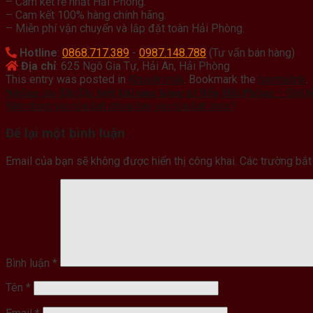
– Cam kết rẻ nhất Hải Phòng.
– Cam kết 100% hàng chính hãng.
– Miễn phí vận chuyển và lắp đặt toàn Hải Phòng.
Hotline
:
0868.717.389
-
0987.148.788
(Tư vấn bán hàng)
Địa chỉ
: 625 Ngô Gia Tự, Hải An, Hải Phòng
This entry was posted in
Khuyến mãi
. Bookmark the
permalink
.
𝐍𝐡ữ𝐧𝐠 ư𝐮 đã𝐢 đặ𝐜 𝐛𝐢ệ𝐭 𝐤𝐡𝐢 𝐦𝐮𝐚 𝐡à𝐧𝐠 𝐭ừ 𝐁ế𝐩 𝐇ả𝐢 𝐏𝐡ò𝐧𝐠 – Đạ𝐢 𝐥ý 
Nên dùng vòi rửa bát nhựa hay vòi rửa bát inox?
Để lại một bình luận
Email của bạn sẽ không được hiển thị công khai.
Các trường bắ
Bình luận
*
Tên
*