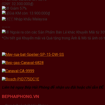
(GNY: 32.300.000₫)
Giảm 57%
Giá KM còn: 13.900.000₫
Nhập khẩu Malaysia
———
Ngoài ra còn các Sản Phẩm Bán Lẻ khác Khuyến Mãi từ 30
*Chi tiết giá Khuyến mãi và Quà tặng trong Ảnh & Mô tả ảnh có 
Liên hệ ngay Bếp Hải Phòng để nhận ưu đãi hoặc chỉ cần ĐỂ
BEPHAIPHONG.VN