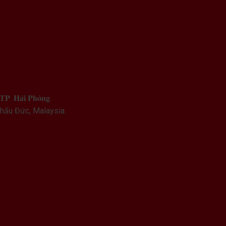
𝐏. 𝐇𝐚̉𝐢 𝐏𝐡𝐨̀𝐧𝐠.
khẩu Đức, Malaysia.