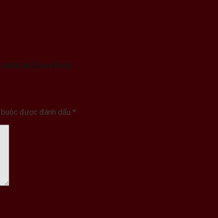
𝐩𝐡â𝐧 𝐩𝐡ố𝐢 𝐜ủ𝐚 𝐁𝐨𝐬𝐜𝐡
t buộc được đánh dấu
*