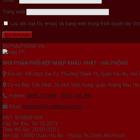
Email
*
Trang web
Lưu tên của tôi, email, và trang web trong trình duyệt này cho 
BEPHAIPHONG.VN
NHÀ PHÂN PHỐI BẾP NHẬP KHẨU PHÁT - HẢI PHÒNG
Địa chỉ: 446 Ngô Gia Tự, Phường Thành Tô, Quận Hải An, Hải
Cơ sở Bếp Tiến Phát: Số 366 Vĩnh Hưng, quận Hoàng Mai, Hà
Hotline:
0868.717.389
-
0987.148.788
Email:
anhphat446.ngt@gmail.com
MST: 8108681006
Cấp lần đầu: 16/10/2015
Thay đổi lần : 20/01/2021
Nơi cấp: UBND Quận Hải An - Phòng Tài Chính, Kế Hoạch