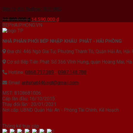
Bếp từ đôi Rudiger RUE-88G
Giá
Giá
22.800.000
₫
14.590.000
₫
gốc
hiện
BEPHAIPHONG.VN
là:
tại
22.800.000 ₫.
là:
NHÀ PHÂN PHỐI BẾP NHẬP KHẨU PHÁT - HẢI PHÒNG
14.590.000 ₫.
Địa chỉ: 446 Ngô Gia Tự, Phường Thành Tô, Quận Hải An, Hải
Cơ sở Bếp Tiến Phát: Số 366 Vĩnh Hưng, quận Hoàng Mai, Hà
Hotline:
0868.717.389
-
0987.148.788
Email:
anhphat446.ngt@gmail.com
MST: 8108681006
Cấp lần đầu: 16/10/2015
Thay đổi lần : 20/01/2021
Nơi cấp: UBND Quận Hải An - Phòng Tài Chính, Kế Hoạch
Thống kê truy cập