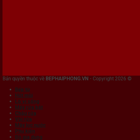
Bán máy photocopy tại hải Phòng
Bản quyền thuộc về
BEPHAIPHONG.VN
- Copyright 2026 ©
Bếp từ
Hút mùi
Lò vi sóng
Máy rửa bát
Chậu rửa
Vòi rửa
Máy lọc nước
Phụ kiện
Đồ gia dụng