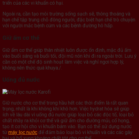
triển của các vi khuẩn có hại.
Ngoài ra, cần tạo môi trường sống sạch sẽ, thông thoáng và
hạn chế tập trung chỗ đông người, đặc biệt hạn chế trò chuyện
với người mắc bệnh cúm và các bệnh đường hô hấp.
Giữ ấm cơ thể
Giữ ấm cơ thể giúp thân nhiệt luôn được ổn định, mặc đủ ấm
vào buổi sáng và buổi tối, đội mũ nón khi đi ra ngoài trời. Lưu ý
cần có một chế độ sinh hoạt làm việc và nghỉ ngơi hợp lý,
không nên thức quá khuya./.
Uống đủ nước
Giữ nước cho cơ thể trong hầu hết các thời điểm là rất quan
trọng, nhất là khi không khí khô hơn. Việc hydrat hóa sẽ giúp
ích về lâu dài vì uống đủ nước giúp loại bỏ các độc tố, loại bỏ
chất nhầy ra khỏi cơ thể và giữ ẩm cho đường mũi, cổ họng,
tạo ít cơ hội cho vi khuẩn bám vào. Bạn có thể sử dụng nước
từ
máy lọc nước
để đảm bảo loại bỏ vi khuẩn và các các gây
hại và bổ xung khoáng chất tôt cho cơ thể.