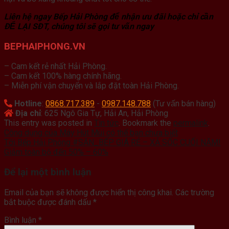
Liên hệ ngay Bếp Hải Phòng để nhận ưu đãi hoặc chỉ cần
ĐỂ LẠI SĐT, chúng tôi sẽ gọi tư vấn ngay
BEPHAIPHONG.VN
– Cam kết rẻ nhất Hải Phòng.
– Cam kết 100% hàng chính hãng.
– Miễn phí vận chuyển và lắp đặt toàn Hải Phòng.
Hotline
:
0868.717.389
-
0987.148.788
(Tư vấn bán hàng)
Địa chỉ
: 625 Ngô Gia Tự, Hải An, Hải Phòng
This entry was posted in
Tin tức
. Bookmark the
permalink
.
Công dụng của Máy Hút Mùi có thể bạn chưa biết
Tới Bếp Hải Phòng #SĂN_BẾP GIÁ RẺ – XẢ SỐC CUỐI NĂM!
Giảm toàn bộ đến 50% – 60%
Để lại một bình luận
Email của bạn sẽ không được hiển thị công khai.
Các trường
bắt buộc được đánh dấu
*
Bình luận
*