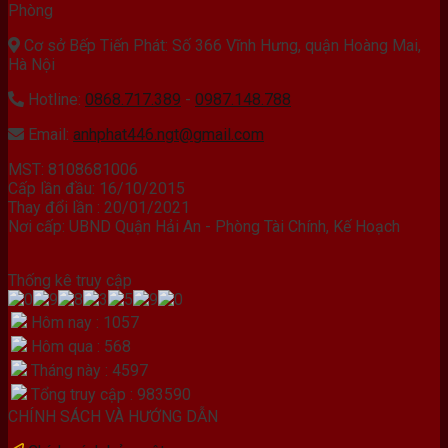
Phòng
Cơ sở Bếp Tiến Phát: Số 366 Vĩnh Hưng, quận Hoàng Mai,
Hà Nội
Hotline:
0868.717.389
-
0987.148.788
Email:
anhphat446.ngt@gmail.com
MST: 8108681006
Cấp lần đầu: 16/10/2015
Thay đổi lần : 20/01/2021
Nơi cấp: UBND Quận Hải An - Phòng Tài Chính, Kế Hoạch
Thống kê truy cập
Hôm nay : 1057
Hôm qua : 568
Tháng này : 4597
Tổng truy cập : 983590
CHÍNH SÁCH VÀ HƯỚNG DẪN