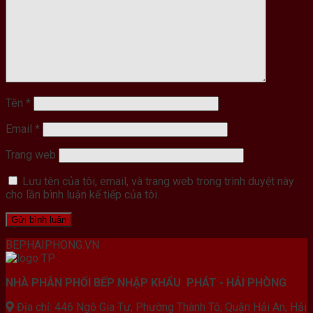
Tên
*
Email
*
Trang web
Lưu tên của tôi, email, và trang web trong trình duyệt này
cho lần bình luận kế tiếp của tôi.
BEPHAIPHONG.VN
NHÀ PHÂN PHỐI BẾP NHẬP KHẨU PHÁT - HẢI PHÒNG
Địa chỉ: 446 Ngô Gia Tự, Phường Thành Tô, Quận Hải An, Hải