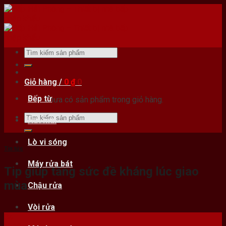
Skip
to
content
Tìm
kiếm:
Giỏ hàng /
0
₫
0
Bếp từ
Chưa có sản phẩm trong giỏ hàng.
Tìm
Hút mùi
kiếm:
Lò vi sóng
Tin tức
Máy rửa bát
Tip giúp tăng sức đề kháng lúc giao
mùa
Chậu rửa
Vòi rửa
04