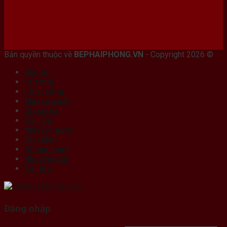
Bán máy photocopy tại hải Phòng
Bản quyền thuộc về
BEPHAIPHONG.VN
- Copyright 2026 ©
Bếp từ
Hút mùi
Lò vi sóng
Máy rửa bát
Chậu rửa
Vòi rửa
Máy lọc nước
Phụ kiện
Đồ gia dụng
Khuyến mãi
Tin tức
Đăng nhập