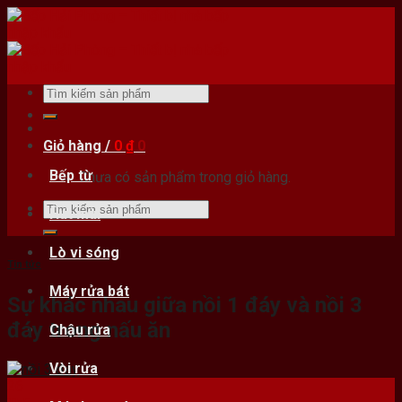
Skip
to
content
Tìm
kiếm:
Giỏ hàng /
0
₫
0
Bếp từ
Chưa có sản phẩm trong giỏ hàng.
Tìm
Hút mùi
kiếm:
Lò vi sóng
Tin tức
Máy rửa bát
Sự khác nhau giữa nồi 1 đáy và nồi 3
đáy trong nấu ăn
Chậu rửa
Vòi rửa
26