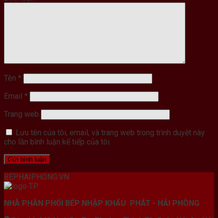
Tên
*
Email
*
Trang web
Lưu tên của tôi, email, và trang web trong trình duyệt này
cho lần bình luận kế tiếp của tôi.
BEPHAIPHONG.VN
NHÀ PHÂN PHỐI BẾP NHẬP KHẨU PHÁT - HẢI PHÒNG