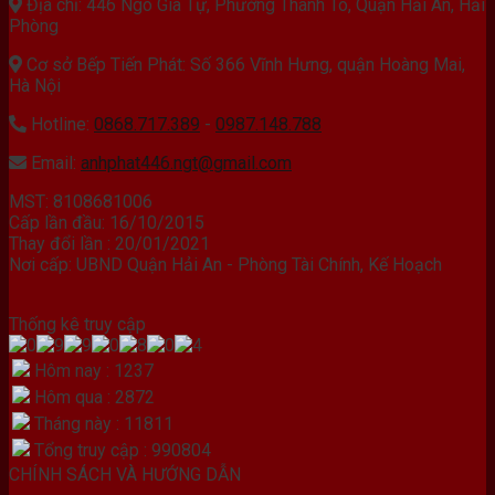
Địa chỉ: 446 Ngô Gia Tự, Phường Thành Tô, Quận Hải An, Hải
Phòng
Cơ sở Bếp Tiến Phát: Số 366 Vĩnh Hưng, quận Hoàng Mai,
Hà Nội
Hotline:
0868.717.389
-
0987.148.788
Email:
anhphat446.ngt@gmail.com
MST: 8108681006
Cấp lần đầu: 16/10/2015
Thay đổi lần : 20/01/2021
Nơi cấp: UBND Quận Hải An - Phòng Tài Chính, Kế Hoạch
Thống kê truy cập
Hôm nay : 1237
Hôm qua : 2872
Tháng này : 11811
Tổng truy cập : 990804
CHÍNH SÁCH VÀ HƯỚNG DẪN