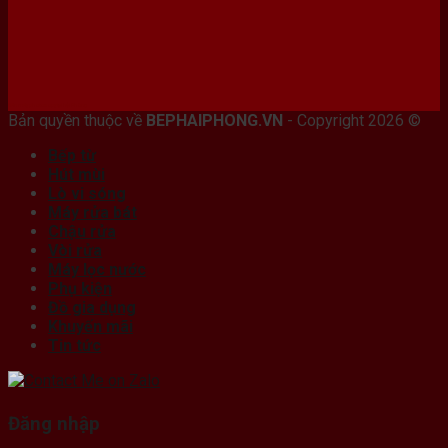
Bán máy photocopy tại hải Phòng
Bản quyền thuộc về
BEPHAIPHONG.VN
- Copyright 2026 ©
Bếp từ
Hút mùi
Lò vi sóng
Máy rửa bát
Chậu rửa
Vòi rửa
Máy lọc nước
Phụ kiện
Đồ gia dụng
Khuyến mãi
Tin tức
Đăng nhập