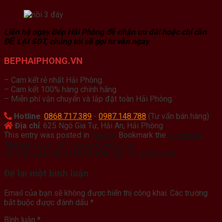
Liên hệ ngay Bếp Hải Phòng để nhận ưu đãi hoặc chỉ cần
ĐỂ LẠI SĐT, chúng tôi sẽ gọi tư vấn ngay
BEPHAIPHONG.VN
– Cam kết rẻ nhất Hải Phòng.
– Cam kết 100% hàng chính hãng.
– Miễn phí vận chuyển và lắp đặt toàn Hải Phòng.
Hotline
:
0868.717.389
-
0987.148.788
(Tư vấn bán hàng)
Địa chỉ
: 625 Ngô Gia Tự, Hải An, Hải Phòng
This entry was posted in
Tin tức
. Bookmark the
permalink
.
Nhà bếp nguy hiểm hơn cả đường phố
HƯỚNG DẪN CÁCH MỞ KHÓA BẾP TỪ ĐƠN GIẢN
Để lại một bình luận
Email của bạn sẽ không được hiển thị công khai.
Các trường
bắt buộc được đánh dấu
*
Bình luận
*