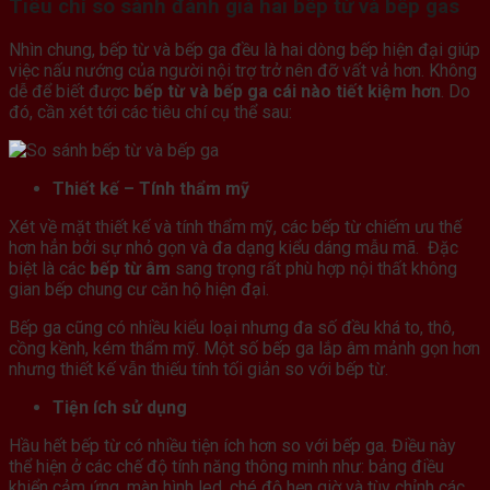
Tiêu chí so sánh đánh giá hai bếp từ và bếp gas
Nhìn chung, bếp từ và bếp ga đều là hai dòng bếp hiện đại giúp
việc nấu nướng của người nội trợ trở nên đỡ vất vả hơn. Không
dễ để biết được
bếp từ và bếp ga cái nào tiết kiệm hơn
. Do
đó, cần xét tới các tiêu chí cụ thể sau:
Thiết kế – Tính thẩm mỹ
Xét về mặt thiết kế và tính thẩm mỹ, các bếp từ chiếm ưu thế
hơn hẳn bởi sự nhỏ gọn và đa dạng kiểu dáng mẫu mã. Đặc
biệt là các
bếp từ âm
sang trọng rất phù hợp nội thất không
gian bếp chung cư căn hộ hiện đại.
Bếp ga cũng có nhiều kiểu loại nhưng đa số đều khá to, thô,
cồng kềnh, kém thẩm mỹ. Một số bếp ga lắp âm mảnh gọn hơn
nhưng thiết kế vẫn thiếu tính tối giản so với bếp từ.
Tiện ích sử dụng
Hầu hết bếp từ có nhiều tiện ích hơn so với bếp ga. Điều này
thể hiện ở các chế độ tính năng thông minh như: bảng điều
khiển cảm ứng, màn hình led, ché độ hẹn giờ và tùy chỉnh các