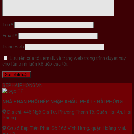
Tên
*
Email
*
Trang web
Lưu tên của tôi, email, và trang web trong trình duyệt này
cho lần bình luận kế tiếp của tôi.
BEPHAIPHONG.VN
NHÀ PHÂN PHỐI BẾP NHẬP KHẨU PHÁT - HẢI PHÒNG
Địa chỉ: 446 Ngô Gia Tự, Phường Thành Tô, Quận Hải An, Hải
Phòng
Cơ sở Bếp Tiến Phát: Số 366 Vĩnh Hưng, quận Hoàng Mai,
Hà Nội