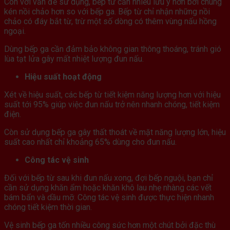
Còn với vấn đề sử dụng, bếp từ cần nhiều lưu ý hơn bởi chúng
kén nồi chảo hơn so với bếp ga. Bếp từ chỉ nhận những nồi
chảo có đáy bắt từ, trừ một số dòng có thêm vùng nấu hồng
ngoại.
Dùng bếp ga cần đảm bảo không gian thông thoáng, tránh gió
lùa tạt lửa gây mất nhiệt lượng đun nấu.
Hiệu suất hoạt động
Xét về hiệu suất, các bếp từ tiết kiệm năng lượng hơn với hiệu
suất tới 95% giúp việc đun nấu trở nên nhanh chóng, tiết kiệm
điện.
Còn sử dụng bếp ga gây thất thoát về mặt năng lượng lớn, hiệu
suất cao nhất chỉ khoảng 65% dùng cho đun nấu.
Công tác vệ sinh
Đối với bếp từ sau khi đun nấu xong, đợi bếp nguội, bạn chỉ
cần sử dụng khăn ẩm hoặc khăn khô lau nhẹ nhàng các vết
bám bẩn và dầu mỡ. Công tác vệ sinh được thực hiện nhanh
chóng tiết kiệm thời gian.
Vệ sinh bếp ga tốn nhiều công sức hơn một chút bởi đặc thù