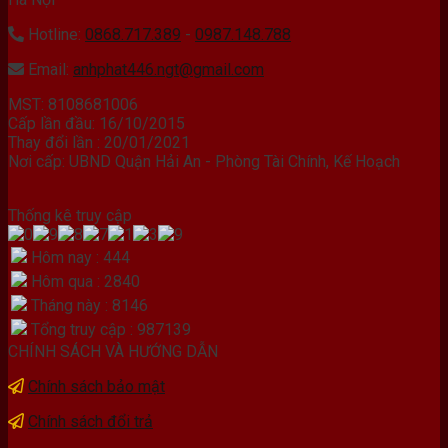
Hotline:
0868.717.389
-
0987.148.788
Email:
anhphat446.ngt@gmail.com
MST: 8108681006
Cấp lần đầu: 16/10/2015
Thay đổi lần : 20/01/2021
Nơi cấp: UBND Quận Hải An - Phòng Tài Chính, Kế Hoạch
Thống kê truy cập
Hôm nay : 444
Hôm qua : 2840
Tháng này : 8146
Tổng truy cập : 987139
CHÍNH SÁCH VÀ HƯỚNG DẪN
Chính sách bảo mật
Chính sách đổi trả