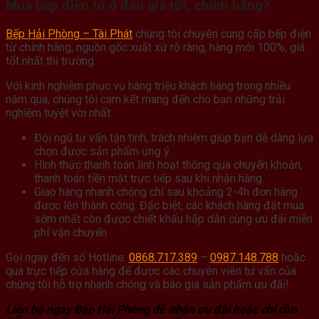
Mua bếp điện từ ở đâu giá tốt, chính hãng?
Bếp Hải Phòng – Tài Phát
chúng tôi chuyên cung cấp bếp điện
từ chính hãng, nguồn gốc xuất xứ rõ ràng, hàng mới 100%, giá
tốt nhất thị trường.
Với kinh nghiệm phục vụ hàng triệu khách hàng trong nhiều
năm qua, chúng tôi cam kết mang đến cho bạn những trải
nghiệm tuyệt vời nhất:
Đội ngũ tư vấn tận tình, trách nhiệm giúp bạn dễ dàng lựa
chọn được sản phẩm ưng ý.
Hình thức thanh toán linh hoạt thông qua chuyển khoản,
thanh toán tiền mặt trực tiếp sau khi nhận hàng.
Giao hàng nhanh chóng chỉ sau khoảng 2-4h đơn hàng
được lên thành công. Đặc biệt, các khách hàng đặt mua
sớm nhất còn được chiết khấu hấp dẫn cùng ưu đãi miễn
phí vận chuyển
Gọi ngay đến số Hotline:
0868.717.389
–
0987.148.788
hoặc
qua trực tiếp cửa hàng để được các chuyên viên tư vấn của
chúng tôi hỗ trợ nhanh chóng và báo giá sản phẩm ưu đãi!
Liên hệ ngay Bếp Hải Phòng để nhận ưu đãi hoặc chỉ cần