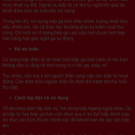
mức nhiệt cụ thể. Ngoài ra, bếp từ có thể tự ngắt khi quá tải
nhiệt đảm bảo an toàn khi sử dụng.
Trong khi đó, sử dụng bếp ga khó điều chỉnh lượng nhiệt đun
nấu chính xác, tất cả thao tác thường phải tự kiểm soát thủ
công. Chỉ một số ít dòng bếp ga cao cấp mới được tích hợp
tính năng hẹn giờ, ngắt ga tự động.
Độ an toàn
Sử dụng bếp điện từ an toàn hơn bếp ga một cách rõ rệt, bạn
không cần lo lắng về tính trạng rò rỉ khí ga, cháy nổ.
Tuy nhiên, cần lưu ý tới nguồn điện cung cấp cho bếp từ hoạt
động. Cần đảm bảo nguồn điện ổn định để tránh tổn hại tuổi
thọ bếp.
Cách lắp đặt và sử dụng
Về phương diện lắp đặt sử, hai dòng bếp ngang ngửa nhau. Dù
là bếp từ hay bếp ga bạn cần chọn lựa vị trí đặt bếp thích hợp,
đo đạc các kích thước chính xác để khoét bàn đá lắp các bếp
âm.