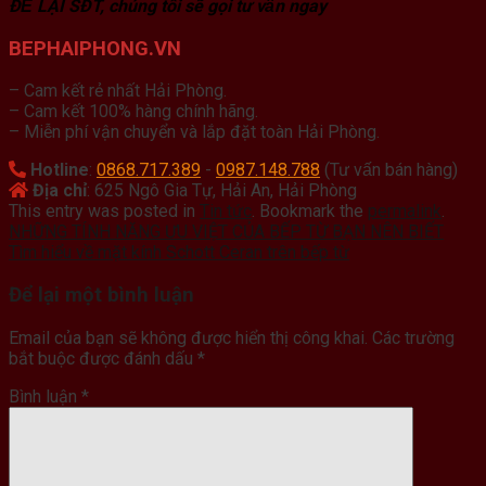
ĐỂ LẠI SĐT, chúng tôi sẽ gọi tư vấn ngay
BEPHAIPHONG.VN
– Cam kết rẻ nhất Hải Phòng.
– Cam kết 100% hàng chính hãng.
– Miễn phí vận chuyển và lắp đặt toàn Hải Phòng.
Hotline
:
0868.717.389
-
0987.148.788
(Tư vấn bán hàng)
Địa chỉ
: 625 Ngô Gia Tự, Hải An, Hải Phòng
This entry was posted in
Tin tức
. Bookmark the
permalink
.
NHỮNG TÍNH NĂNG ƯU VIỆT CỦA BẾP TỪ BẠN NÊN BIẾT
Tìm hiểu về mặt kính Schott Ceran trên bếp từ
Để lại một bình luận
Email của bạn sẽ không được hiển thị công khai.
Các trường
bắt buộc được đánh dấu
*
Bình luận
*