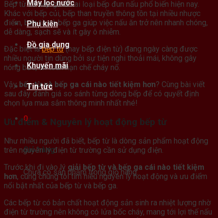
Máy lọc nước
Bếp từ và bếp ga là hai loại bếp đun nấu phổ biến hiện nay.
Khác với bếp củi, bếp than truyền thông tồn tại nhiều nhược
điểm, bếp từ và bếp ga giúp việc nấu ăn trở nên nhanh chóng,
Phụ kiện
dễ dàng, sạch sẽ và ít gây ô nhiễm.
Đồ gia dụng
Đặc biệt là
bếp từ
(hay bếp điện từ) đang ngày càng được
nhiều người tin dùng bởi sự tiện nghi thoải mái, không gây
Khuyến mãi
nóng bức, an toàn hạn chế cháy nổ.
Vậy
bếp từ và bếp ga cái nào tiết kiệm hơn
? Cùng bài viết
Tin tức
sau đây đánh giá so sánh từng dòng bếp để có quyết định
chọn lựa mua sắm thông minh nhất nhé!
0
Ưu điểm & Nguyên lý hoạt động bếp từ
Như nhiều người đã biết, bếp từ là dòng sản phẩm hoạt động
Giỏ hàng
trên nguyên lý điện từ trường cần sử dụng điện.
Trước khi đi vào lý
giải bếp từ và bếp ga cái nào tiết kiệm
Chưa có sản phẩm trong giỏ hàng.
hơn
, cùng chúng tôi tìm hiểu nguyên lý hoạt động và ưu điểm
nổi bật nhất của bếp từ và bếp ga.
Các bếp từ có bản chất hoạt động sản sinh ra nhiệt lượng nhờ
điện từ trường nên không có lửa bốc cháy, mang tới lợi thế nấu