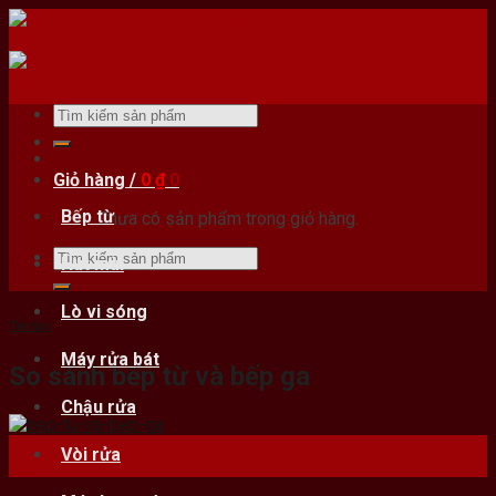
Skip
to
content
Tìm
kiếm:
Giỏ hàng /
0
₫
0
Bếp từ
Chưa có sản phẩm trong giỏ hàng.
Tìm
Hút mùi
kiếm:
Lò vi sóng
Tin tức
Máy rửa bát
So sánh bếp từ và bếp ga
Chậu rửa
10
Vòi rửa
Th7