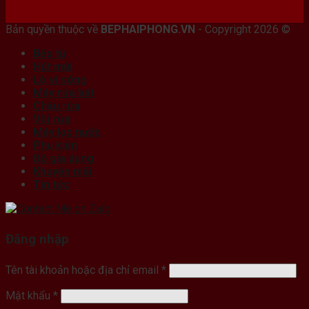
Bán máy photocopy tại hải Phòng
Bản quyền thuộc về
BEPHAIPHONG.VN
- Copyright 2026 ©
Bếp từ
Hút mùi
Lò vi sóng
Máy rửa bát
Chậu rửa
Vòi rửa
Máy lọc nước
Phụ kiện
Đồ gia dụng
Khuyến mãi
Tin tức
Đăng nhập
Tên tài khoản hoặc địa chỉ email
*
Mật khẩu
*