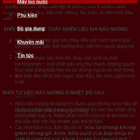
Th4
Máy lọc nước
𝒩𝑔𝒽𝒾ê𝓃 𝒸ứ𝓊 𝒸𝒽𝑜 𝓉𝒽ấ𝓎 𝓃𝒽à 𝒷ế𝓅 𝓁à 𝓀𝒽ô𝓃𝑔 𝑔𝒾𝒶𝓃 ô 𝓃𝒽𝒾ễ𝓂 𝓃𝒽ấ𝓉
𝓉𝓇𝑜𝓃𝑔 𝑔𝒾𝒶 đì𝓃𝒽, 𝒸ù𝓃𝑔 𝐵ế𝓅 𝐻ả𝒾 𝒫𝒽ò𝓃𝑔 𝓉ì𝓂 𝒽𝒾ể𝓊 𝒸𝒽𝒾 𝓉𝒾ế𝓉 𝒹ướ𝒾 đâ𝓎
Phụ kiện
𝓃𝒽é!
Đồ gia dụng
KHÓI TỪ VIỆC ĐỐT CHÁY NHIÊN LIỆU KHI NẤU NƯỚNG
Bếp dầu hay bếp gas khi cháy đều sản sinh ra khí độc
Khuyến mãi
hại như CO2 gây ảnh hưởng trực tiếp khi người dùng hít
vào.
Tin tức
Các loại nhiên liệu trên khi cháy còn sinh ra chất
benzopyren – một chất gây ung thư mạnh, những người
trực tiếp đứng bếp hay kể cả những người có mặt trong
nhà bếp đều dễ bị tức ngực, đau đầu, tắc mũi, ngứa mắt,
0
ù tai….
KHÓI TỪ VIỆC NẤU NƯỚNG Ở NHIỆT ĐỘ CAO
Giỏ hàng
Khói nấu nướng là dạng khí được giải phóng ra từ dầu ăn
và thực phẩm khi được nấu ở nhiệt độ cao tạo phản ứng
Chưa có sản phẩm trong giỏ hàng.
nhiệt phân bay ra, thành phần chính của nó là acrolein có
thể dẫn đến tổn hại nhiễm sắc thể tế bào
Các nhà khoa học Anh đã chỉ ra “𝙣ấ𝙪 ă𝙣 𝙩𝙧𝙤𝙣𝙜 𝙠𝙝ô𝙣𝙜
𝙜𝙞𝙖𝙣 𝙩𝙝ô𝙣𝙜 𝙜𝙞ó 𝙠é𝙢, 𝙝𝙞ệ𝙪 𝙨𝙪ấ𝙩 𝙘ủ𝙖 𝙗ế𝙥 𝙩𝙝ấ𝙥 𝙨ẽ
ả𝙣𝙝 𝙝ưở𝙣𝙜 𝙩ớ𝙞 𝙨ứ𝙘 𝙠𝙝ỏ𝙚 𝙩ươ𝙣𝙜 đươ𝙣𝙜 𝙫ớ𝙞 𝙝ú𝙩 2