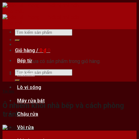
Skip
to
content
Tìm
kiếm:
Giỏ hàng /
0
₫
0
Bếp từ
Chưa có sản phẩm trong giỏ hàng.
Tìm
Hút mùi
kiếm:
Lò vi sóng
Tin tức
Máy rửa bát
Ô nhiễm khói nhà bếp và cách phòng
tránh
Chậu rửa
Vòi rửa
12