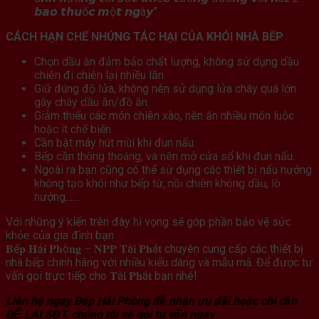
𝙗𝙖𝙤 𝙩𝙝𝙪ố𝙘 𝙢ộ𝙩 𝙣𝙜à𝙮”
CÁCH HẠN CHẾ NHỨNG TÁC HẠI CỦA KHÓI NHÀ BẾP
Chọn dầu ăn đảm bảo chất lượng, không sử dụng dầu
chiên đi chiên lại nhiều lần.
Giữ đúng độ lửa, không nên sử dụng lửa cháy quá lớn
gây cháy dầu ăn/đồ ăn.
Giảm thiểu các món chiên xào, nên ăn nhiều món luộc
hoặc ít chế biến.
Cần bật máy hút mùi khi đun nấu.
Bếp cần thông thoáng, và nên mở cửa sổ khi đun nấu.
Ngoài ra bạn cũng có thể sử dụng các thiết bị nấu nướng
không tạo khói như bếp từ, nồi chiên không dầu, lò
nướng……
Với những ý kiến trên đây hi vọng sẽ góp phần bảo vệ sức
khỏe của gia đình bạn
𝐁ế𝐩 𝐇ả𝐢 𝐏𝐡ò𝐧𝐠 – 𝐍𝐏𝐏 𝐓à𝐢 𝐏𝐡á𝐭 chuyên cung cấp các thiết bị
nhà bếp chính hãng với nhiều kiểu dáng và mẫu mã. Để được tư
vấn gọi trực tiếp cho 𝐓à𝐢 𝐏𝐡á𝐭 bạn nhé!
Liên hệ ngay Bếp Hải Phòng để nhận ưu đãi hoặc chỉ cần
ĐỂ LẠI SĐT, chúng tôi sẽ gọi tư vấn ngay