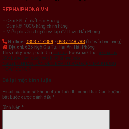
BEPHAIPHONG.VN
– Cam kết rẻ nhất Hải Phòng.
– Cam kết 100% hàng chính hãng.
– Miễn phí vận chuyển và lắp đặt toàn Hải Phòng.
Hotline
:
0868.717.389
-
0987.148.788
(Tư vấn bán hàng)
Địa chỉ
: 625 Ngô Gia Tự, Hải An, Hải Phòng
This entry was posted in
Tin tức
. Bookmark the
permalink
.
Các bước làm sạch các thiết bị nhà bếp
NGUYÊN NHÂN DẪN ĐẾN BẾP TỪ VÀO ĐIỆN MÀ KHÔNG
HOẠT ĐỘNG ?
Để lại một bình luận
Email của bạn sẽ không được hiển thị công khai.
Các trường
bắt buộc được đánh dấu
*
Bình luận
*