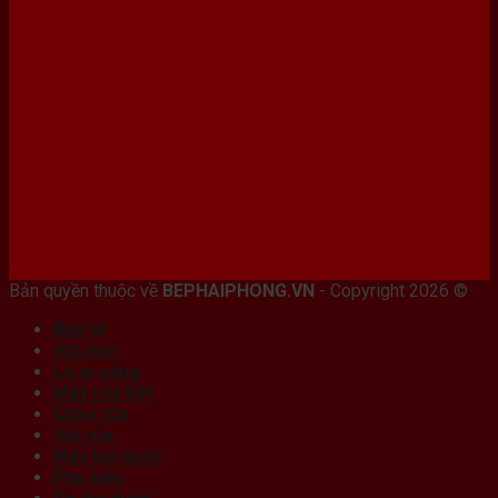
Bán máy photocopy tại hải Phòng
Bản quyền thuộc về
BEPHAIPHONG.VN
- Copyright 2026 ©
Bếp từ
Hút mùi
Lò vi sóng
Máy rửa bát
Chậu rửa
Vòi rửa
Máy lọc nước
Phụ kiện