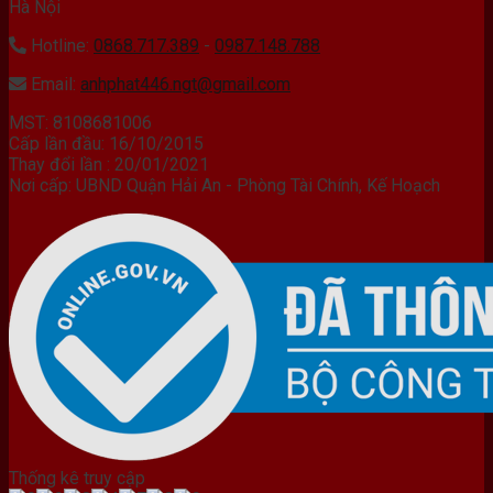
Hà Nội
Hotline:
0868.717.389
-
0987.148.788
Email:
anhphat446.ngt@gmail.com
MST: 8108681006
Cấp lần đầu: 16/10/2015
Thay đổi lần : 20/01/2021
Nơi cấp: UBND Quận Hải An - Phòng Tài Chính, Kế Hoạch
Thống kê truy cập