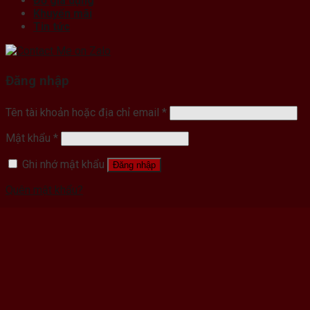
Đồ gia dụng
Khuyến mãi
Tin tức
Đăng nhập
Tên tài khoản hoặc địa chỉ email
*
Mật khẩu
*
Ghi nhớ mật khẩu
Đăng nhập
Quên mật khẩu?