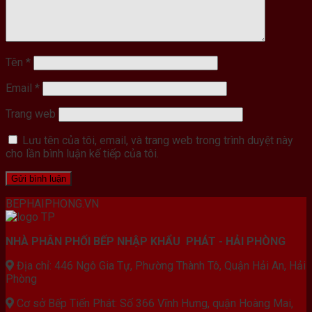
Tên
*
Email
*
Trang web
Lưu tên của tôi, email, và trang web trong trình duyệt này
cho lần bình luận kế tiếp của tôi.
BEPHAIPHONG.VN
NHÀ PHÂN PHỐI BẾP NHẬP KHẨU PHÁT - HẢI PHÒNG
Địa chỉ: 446 Ngô Gia Tự, Phường Thành Tô, Quận Hải An, Hải
Phòng
Cơ sở Bếp Tiến Phát: Số 366 Vĩnh Hưng, quận Hoàng Mai,