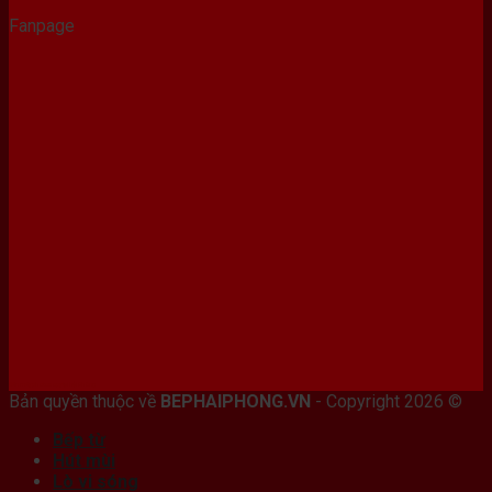
Fanpage
Bán máy photocopy tại hải Phòng
Bản quyền thuộc về
BEPHAIPHONG.VN
- Copyright 2026 ©
Bếp từ
Hút mùi
Lò vi sóng