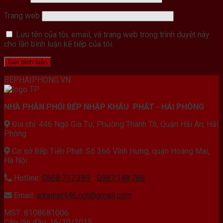
Trang web
Lưu tên của tôi, email, và trang web trong trình duyệt này
cho lần bình luận kế tiếp của tôi.
BEPHAIPHONG.VN
NHÀ PHÂN PHỐI BẾP NHẬP KHẨU PHÁT - HẢI PHÒNG
Địa chỉ: 446 Ngô Gia Tự, Phường Thành Tô, Quận Hải An, Hải
Phòng
Cơ sở Bếp Tiến Phát: Số 366 Vĩnh Hưng, quận Hoàng Mai,
Hà Nội
Hotline:
0868.717.389
-
0987.148.788
Email:
anhphat446.ngt@gmail.com
MST: 8108681006
Cấp lần đầu: 16/10/2015