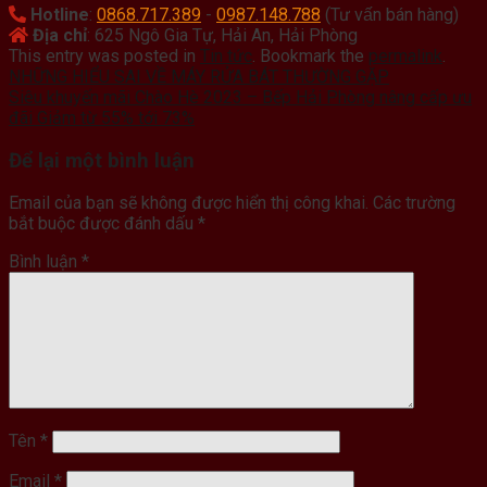
Hotline
:
0868.717.389
-
0987.148.788
(Tư vấn bán hàng)
Địa chỉ
: 625 Ngô Gia Tự, Hải An, Hải Phòng
This entry was posted in
Tin tức
. Bookmark the
permalink
.
NHỮNG HIỂU SAI VỀ MÁY RỬA BÁT THƯỜNG GẶP
Siêu khuyến mãi Chào Hè 2023 – Bếp Hải Phòng nâng cấp ưu
đãi Giảm từ 55% tới 73%
Để lại một bình luận
Email của bạn sẽ không được hiển thị công khai.
Các trường
bắt buộc được đánh dấu
*
Bình luận
*
Tên
*
Email
*