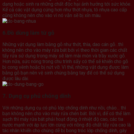
dạng hoặc sinh ra những chất độc hại ảnh hưởng tới sức khỏe.
Kể cả các vật dụng cứng hơn như thớt nhựa, tô nhựa cao cấp
cũng không nên cho vào vì nó vẫn sẽ bị xỉn màu.
6.Đồ dùng làm từ gỗ
Những vật dụng làm bằng gỗ như thớt, thìa, dao cán gỗ…thì
không nên cho vào máy rửa bát bởi vì theo thời gian các chất
tẩy rửa sử dụng trong máy sẽ làm mài mòn và trầy xước gỗ.
Hơn nữa, sức nóng trong chu trình sấy có thể sẽ khiến cho gỗ
bị cong vênh hoặc bị nứt vỡ. Vì thế, những vật dụng được làm
bằng gỗ bạn nên vệ sinh chúng bằng tay để có thể sử dụng
được lâu dài.
7. Dụng cụ phủ chống dính
Với những dụng cụ có phủ lớp chống dính như nồi, chảo… thì
bạn không nên cho vào máy rửa chén bát. Bởi vì, để có thể làm
sạch thì máy rửa bát phải hoạt động ở nhiệt độ cao, các tia
nước mạnh với áp lực lớn cùng với nồng độ chất tẩy rửa cao là
tác nhân khiến cho chúng dễ bị bong tróc lớp chống dính, gây