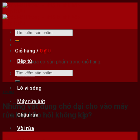
Skip
to
content
Tìm
kiếm:
Giỏ hàng /
0
₫
0
Bếp từ
Chưa có sản phẩm trong giỏ hàng.
Tìm
Hút mùi
kiếm:
Lò vi sóng
Tin tức
Máy rửa bát
Những vật dụng chớ dại cho vào máy
rửa bát kẻo hối không kịp?
Chậu rửa
Vòi rửa
27