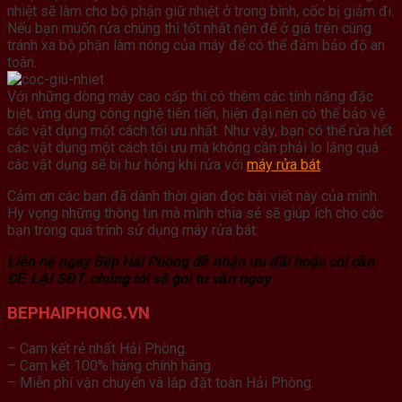
nhiệt sẽ làm cho bộ phận giữ nhiệt ở trong bình, cốc bị giảm đi.
Nếu bạn muốn rửa chúng thì tốt nhất nên để ở giá trên cùng
tránh xa bộ phận làm nóng của máy để có thể đảm bảo độ an
toàn.
Với những dòng máy cao cấp thì có thêm các tính năng đặc
biệt, ứng dụng công nghệ tiên tiến, hiện đại nên có thể bảo vệ
các vật dụng một cách tối ưu nhất. Như vậy, bạn có thể rửa hết
các vật dụng một cách tối ưu mà không cần phải lo lắng quá
các vật dụng sẽ bị hư hỏng khi rửa với
máy rửa bát
.
Cảm ơn các bạn đã dành thời gian đọc bài viết này của mình.
Hy vọng những thông tin mà mình chia sẻ sẽ giúp ích cho các
bạn trong quá trình sử dụng máy rửa bát.
Liên hệ ngay Bếp Hải Phòng để nhận ưu đãi hoặc chỉ cần
ĐỂ LẠI SĐT, chúng tôi sẽ gọi tư vấn ngay
BEPHAIPHONG.VN
– Cam kết rẻ nhất Hải Phòng.
– Cam kết 100% hàng chính hãng.
– Miễn phí vận chuyển và lắp đặt toàn Hải Phòng.