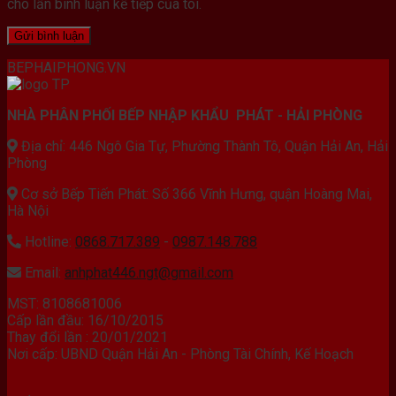
cho lần bình luận kế tiếp của tôi.
BEPHAIPHONG.VN
NHÀ PHÂN PHỐI BẾP NHẬP KHẨU PHÁT - HẢI PHÒNG
Địa chỉ: 446 Ngô Gia Tự, Phường Thành Tô, Quận Hải An, Hải
Phòng
Cơ sở Bếp Tiến Phát: Số 366 Vĩnh Hưng, quận Hoàng Mai,
Hà Nội
Hotline:
0868.717.389
-
0987.148.788
Email:
anhphat446.ngt@gmail.com
MST: 8108681006
Cấp lần đầu: 16/10/2015
Thay đổi lần : 20/01/2021
Nơi cấp: UBND Quận Hải An - Phòng Tài Chính, Kế Hoạch