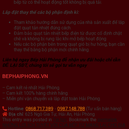
bếp từ có thể hoạt động tốt không bị quá tải.
Lắp đặt thay thế các bộ phận định kì:
Tham khảo hướng dẫn sử dụng của nhà sản xuất để lắp
đặt quạt tản nhiệt đúng cách.
Đảm bảo quạt tản nhiệt bếp điện từ được cố định chặt
chẽ và không bị rung lắc khi mở bếp hoạt động
Nếu các bộ phận bên trong quạt gió bị hư hỏng, bạn cần
thay thế bằng bộ phận mới chính hãng.
Liên hệ ngay Bếp Hải Phòng để nhận ưu đãi hoặc chỉ cần
ĐỂ LẠI SĐT, chúng tôi sẽ gọi tư vấn ngay
BEPHAIPHONG.VN
– Cam kết rẻ nhất Hải Phòng.
– Cam kết 100% hàng chính hãng.
– Miễn phí vận chuyển và lắp đặt toàn Hải Phòng.
Hotline
:
0868.717.389
-
0987.148.788
(Tư vấn bán hàng)
Địa chỉ
: 625 Ngô Gia Tự, Hải An, Hải Phòng
This entry was posted in
Tin tức
. Bookmark the
permalink
.
NHỮNG LỢI ÍCH TUYỆT VỜI CỦA BẾP TỪ MANG LẠI CHO GIA