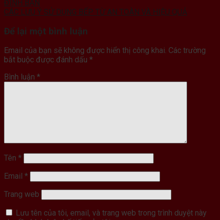
ĐÌNH BẠN
CÁC LƯU Ý SỬ DỤNG BẾP TỪ AN TOÀN VÀ HIỆU QUẢ
Để lại một bình luận
Email của bạn sẽ không được hiển thị công khai.
Các trường
bắt buộc được đánh dấu
*
Bình luận
*
Tên
*
Email
*
Trang web
Lưu tên của tôi, email, và trang web trong trình duyệt này