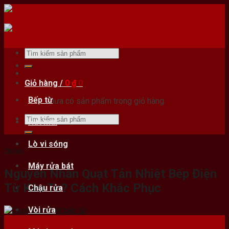
Skip
to
content
Tìm
kiếm:
Giỏ hàng /
0
₫
0
Bếp từ
Chưa có sản phẩm trong giỏ hàng.
Tìm
Hút mùi
kiếm:
Lò vi sóng
Tin tức
Máy rửa bát
Nguyên Nhân Quạt Tản Nhiệt Bếp Điện
Từ Kêu To? Cách Khắc Phục
Chậu rửa
Vòi rửa
11