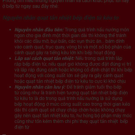
Phòng tìm hiểu những nguyên nhân và cách khắc phục lỗi này
ở bếp từ ngay sau đây nhé:
Nguyên nhân quạt tản nhiệt bếp điện từ kêu to
Nguyên nhân đầu tiên:
Trong quá trình nấu nướng món
ngon cho gia đình một thời gian dài thì không thể tránh
khỏi các dầu mỡ, bụi bẩn, các vụn thức ăn… bám dính
vào cánh quạt, trục quay, vòng bi và một số bộ phận của
cánh quạt gây ra tiếng kêu lớn khi bếp hoạt động
Lắp sai cách quạt tản nhiệt:
Nếu trong quá trình lắp
rắp bếp điện từ, nếu quạt gió không được đặt đúng vị trí
và lắp ráp đúng cách hoặc không cố định chặt thì khi bếp
hoạt động với công suất lớn sẽ gây ra gãy cánh quạt
hoặc quạt tản nhiệt bếp điện từ kêu to cực kì khó chịu
Nguyên nhân cần lưu ý:
Để tránh giảm tuổi thọ bếp
từ cũng như là tránh hiện tượng quạt tản nhiệt bếp điện
từ kêu to là do trong quá trình nấu nướng là sử dụng
bếp hoạt động ở mức công suất cao trong thời gian kéo
dài thì cánh quạt sẽ chạy chập chờn hoặc không chạy
gây nên quạt tản nhiệt kêu to, hư hỏng bộ phận máy móc
cũng như tốn kém thêm chi phí thay quạt tản nhiệt bếp
điện từ