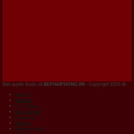
Bán máy photocopy tại hải Phòng
Bản quyền thuộc về
BEPHAIPHONG.VN
- Copyright 2026 ©
Bếp từ
Hút mùi
Lò vi sóng
Máy rửa bát
Chậu rửa
Vòi rửa
Máy lọc nước