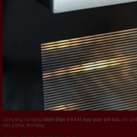
Lò nướng sử dụng
nhiệt điện trở kết hợp quạt đối lưu
, cho ph
con, pizza, thịt tảng.