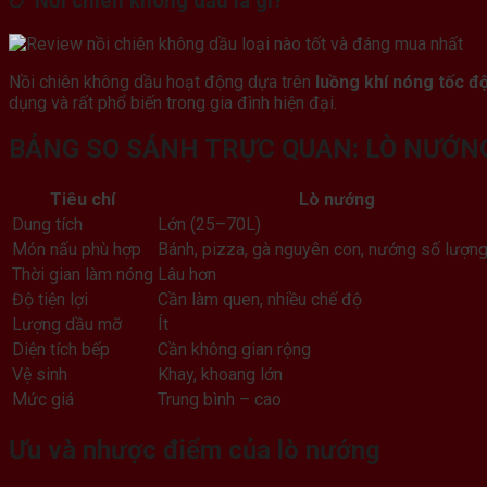
🍗 Nồi chiên không dầu là gì?
Nồi chiên không dầu hoạt động dựa trên
luồng khí nóng tốc đ
dụng và rất phổ biến trong gia đình hiện đại.
BẢNG SO SÁNH TRỰC QUAN: LÒ NƯỚNG
Tiêu chí
Lò nướng
Dung tích
Lớn (25–70L)
Món nấu phù hợp
Bánh, pizza, gà nguyên con, nướng số lượng
Thời gian làm nóng
Lâu hơn
Độ tiện lợi
Cần làm quen, nhiều chế độ
Lượng dầu mỡ
Ít
Diện tích bếp
Cần không gian rộng
Vệ sinh
Khay, khoang lớn
Mức giá
Trung bình – cao
Ưu và nhược điểm của lò nướng