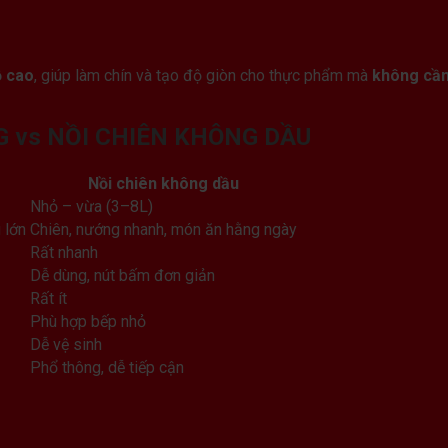
ộ cao
, giúp làm chín và tạo độ giòn cho thực phẩm mà
không cần
 vs NỒI CHIÊN KHÔNG DẦU
Nồi chiên không dầu
Nhỏ – vừa (3–8L)
 lớn
Chiên, nướng nhanh, món ăn hằng ngày
Rất nhanh
Dễ dùng, nút bấm đơn giản
Rất ít
Phù hợp bếp nhỏ
Dễ vệ sinh
Phổ thông, dễ tiếp cận