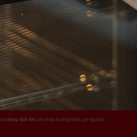
 có
dung tích lớn
, phù hợp nướng bánh, gà nguyên