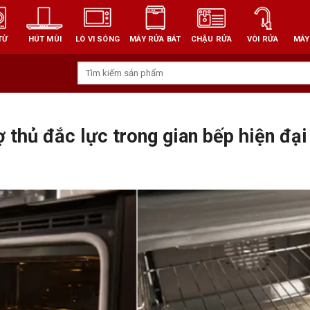
TỪ
HÚT MÙI
LÒ VI SÓNG
MÁY RỬA BÁT
CHẬU RỬA
VÒI RỬA
MÁY
Tìm
kiếm:
 thủ đắc lực trong gian bếp hiện đại