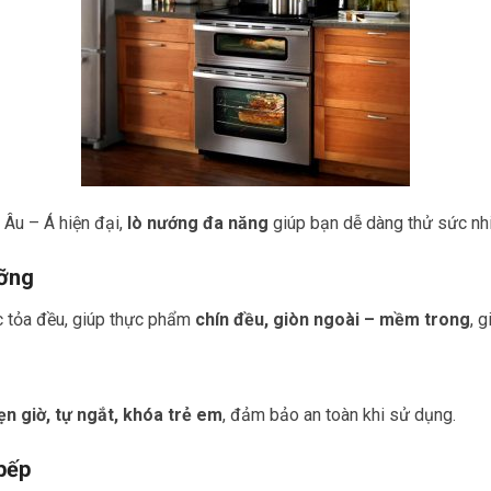
Âu – Á hiện đại,
lò nướng đa năng
giúp bạn dễ dàng thử sức nh
ưỡng
c tỏa đều, giúp thực phẩm
chín đều, giòn ngoài – mềm trong
, 
ẹn giờ, tự ngắt, khóa trẻ em
, đảm bảo an toàn khi sử dụng.
bếp