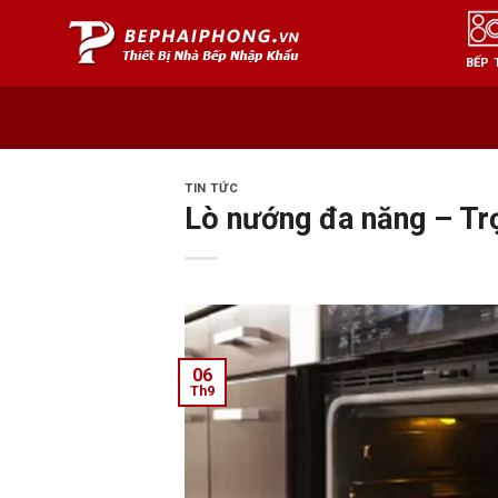
Skip
to
BẾP 
content
TIN TỨC
Lò nướng đa năng – Trợ
06
Th9