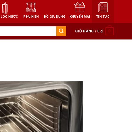
 LỌC NƯỚC
PHỤ KIỆN
ĐỒ GIA DỤNG
KHUYẾN MÃI
TIN TỨC
0
GIỎ HÀNG /
0
₫