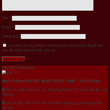
Tên
*
Email
*
Trang web
Lưu tên của tôi, email, và trang web trong trình duyệt này
cho lần bình luận kế tiếp của tôi.
BEPHAIPHONG.VN
NHÀ PHÂN PHỐI BẾP NHẬP KHẨU PHÁT - HẢI PHÒNG
Địa chỉ: 446 Ngô Gia Tự, Phường Thành Tô, Quận Hải An, Hải
Phòng
Cơ sở Bếp Tiến Phát: Số 366 Vĩnh Hưng, quận Hoàng Mai,
Hà Nội