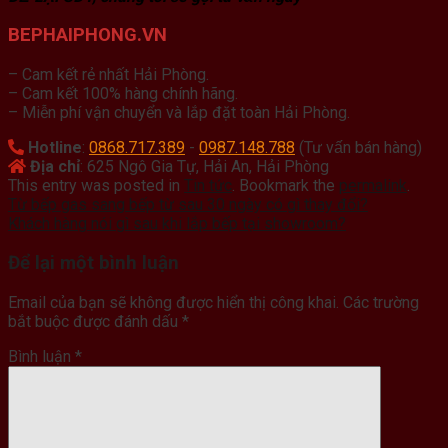
BEPHAIPHONG.VN
– Cam kết rẻ nhất Hải Phòng.
– Cam kết 100% hàng chính hãng.
– Miễn phí vận chuyển và lắp đặt toàn Hải Phòng.
Hotline
:
0868.717.389
-
0987.148.788
(Tư vấn bán hàng)
Địa chỉ
: 625 Ngô Gia Tự, Hải An, Hải Phòng
This entry was posted in
Tin tức
. Bookmark the
permalink
.
Từ bếp gas sang bếp từ sau 30 ngày có gì thay đổi?
Khách hàng nói gì sau khi lắp bếp tại showroom?
Để lại một bình luận
Email của bạn sẽ không được hiển thị công khai.
Các trường
bắt buộc được đánh dấu
*
Bình luận
*