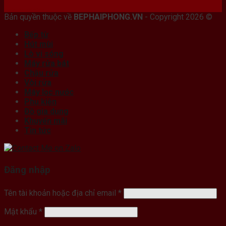
Bán máy photocopy tại hải Phòng
Bản quyền thuộc về
BEPHAIPHONG.VN
- Copyright 2026 ©
Bếp từ
Hút mùi
Lò vi sóng
Máy rửa bát
Chậu rửa
Vòi rửa
Máy lọc nước
Phụ kiện
Đồ gia dụng
Khuyến mãi
Tin tức
Đăng nhập
Tên tài khoản hoặc địa chỉ email
*
Mật khẩu
*