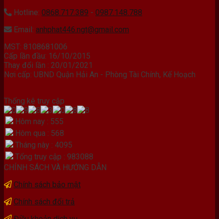
Hotline:
0868.717.389
-
0987.148.788
Email:
anhphat446.ngt@gmail.com
MST: 8108681006
Cấp lần đầu: 16/10/2015
Thay đổi lần : 20/01/2021
Nơi cấp: UBND Quận Hải An - Phòng Tài Chính, Kế Hoạch
Thống kê truy cập
Hôm nay : 555
Hôm qua : 568
Tháng này : 4095
Tổng truy cập : 983088
CHÍNH SÁCH VÀ HƯỚNG DẪN
Chính sách bảo mật
Chính sách đổi trả
Điều khoản dịch vụ