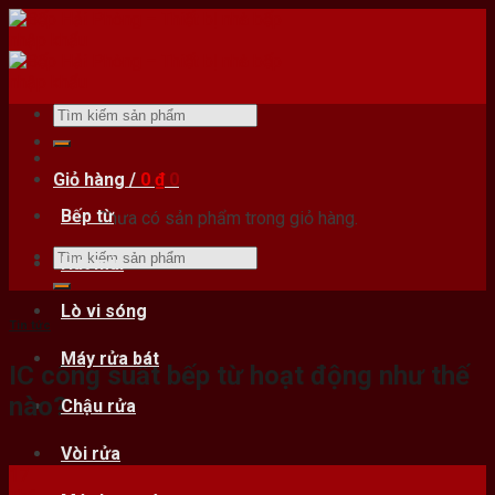
Skip
to
content
Tìm
kiếm:
Giỏ hàng /
0
₫
0
Bếp từ
Chưa có sản phẩm trong giỏ hàng.
Tìm
Hút mùi
kiếm:
Lò vi sóng
Tin tức
Máy rửa bát
IC công suất bếp từ hoạt động như thế
nào?
Chậu rửa
Vòi rửa
17