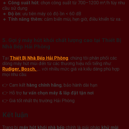
🔸
Công suất hút:
chọn công suất từ 700–1200 m³/h tùy nhu
cầu sử dụng
🔸
Độ ồn:
ưu tiên máy có độ ồn < 60 dB
🔸
Tính năng thêm:
cảm biến mùi, hẹn giờ, điều khiển từ xa…
5. Gợi ý máy hút khói chất lượng cao tại Thiết Bị
Nhà Bếp Hải Phòng
Tại
Thiết Bị Nhà Bếp Hải Phòng
, chúng tôi phân phối các
dòng máy hút mùi đến từ các thương hiệu nổi tiếng như:
Rudiger, Bosch,
…
với nhiều mức giá và kiểu dáng phù hợp
mọi nhu cầu.
👉 Cam kết
hàng chính hãng
, bảo hành dài hạn
👉 Hỗ trợ
tư vấn chọn máy & lắp đặt tận nơi
👉 Giá tốt nhất thị trường Hải Phòng
Kết luận
Trang bị
máy hút khói nhà bếp
chính là giải pháp
khử mùi