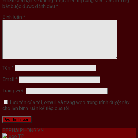
Email của bạn sẽ không được hiển thị công khai.
Các trường
bắt buộc được đánh dấu
*
Bình luận
*
Tên
*
Email
*
Trang web
Lưu tên của tôi, email, và trang web trong trình duyệt này
cho lần bình luận kế tiếp của tôi.
BEPHAIPHONG.VN