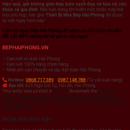
hiệu quả, giữ không gian bếp luôn sạch đẹp và bảo vệ sức
khỏe cả gia đình
. Nếu bạn đang tìm kiếm một chiếc máy hút
mùi phù hợp, hãy ghé
Thiết Bị Nhà Bếp Hải Phòng
để được
tư vấn ngay hôm nay!
Liên hệ ngay Bếp Hải Phòng để nhận ưu đãi hoặc chỉ cần
ĐỂ LẠI SĐT, chúng tôi sẽ gọi tư vấn ngay
BEPHAIPHONG.VN
– Cam kết rẻ nhất Hải Phòng.
– Cam kết 100% hàng chính hãng.
– Miễn phí vận chuyển và lắp đặt toàn Hải Phòng.
Hotline
:
0868.717.389
-
0987.148.788
(Tư vấn bán hàng)
Địa chỉ
: 625 Ngô Gia Tự, Hải An, Hải Phòng
This entry was posted in
Tin tức
. Bookmark the
permalink
.
5 Chất Tẩy Rửa Máy Rửa Chén: Ưu Nhược Điểm Từng Loại
Máy rửa bát có tốn kém không? Sự thật bạn cần biết trước khi
quyết định mua
Để lại một bình luận