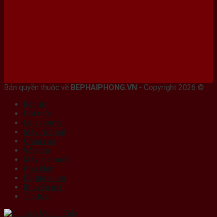
Bán máy photocopy tại hải Phòng
Bản quyền thuộc về
BEPHAIPHONG.VN
- Copyright 2026 ©
Bếp từ
Hút mùi
Lò vi sóng
Máy rửa bát
Chậu rửa
Vòi rửa
Máy lọc nước
Phụ kiện
Đồ gia dụng
Khuyến mãi
Tin tức