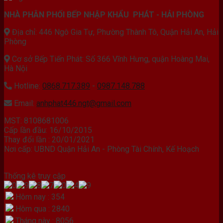
NHÀ PHÂN PHỐI BẾP NHẬP KHẨU PHÁT - HẢI PHÒNG
Địa chỉ: 446 Ngô Gia Tự, Phường Thành Tô, Quận Hải An, Hải
Phòng
Cơ sở Bếp Tiến Phát: Số 366 Vĩnh Hưng, quận Hoàng Mai,
Hà Nội
Hotline:
0868.717.389
-
0987.148.788
Email:
anhphat446.ngt@gmail.com
MST: 8108681006
Cấp lần đầu: 16/10/2015
Thay đổi lần : 20/01/2021
Nơi cấp: UBND Quận Hải An - Phòng Tài Chính, Kế Hoạch
Thống kê truy cập
Hôm nay : 354
Hôm qua : 2840
Tháng này : 8056