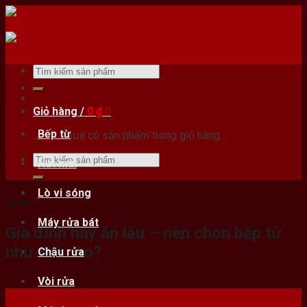
Skip
to
content
Tìm
kiếm:
Giỏ hàng /
0
₫
0
Bếp từ
Chưa có sản phẩm trong giỏ hàng.
Tìm
Hút mùi
kiếm:
Lò vi sóng
Tin tức
Máy rửa bát
Gia đình hay ăn lẩu – nên chọn bếp từ
như thế nào?
Chậu rửa
Vòi rửa
29