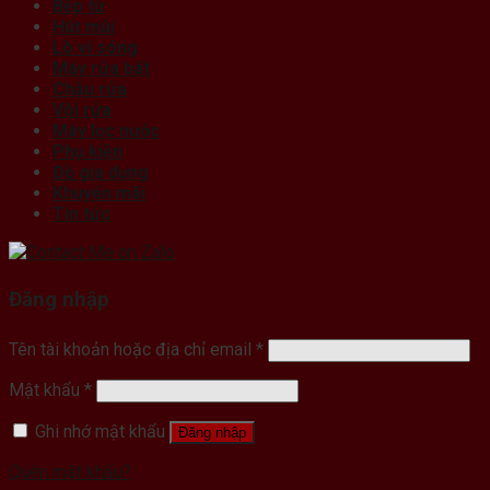
Bếp từ
Hút mùi
Lò vi sóng
Máy rửa bát
Chậu rửa
Vòi rửa
Máy lọc nước
Phụ kiện
Đồ gia dụng
Khuyến mãi
Tin tức
Đăng nhập
Tên tài khoản hoặc địa chỉ email
*
Mật khẩu
*
Ghi nhớ mật khẩu
Đăng nhập
Quên mật khẩu?