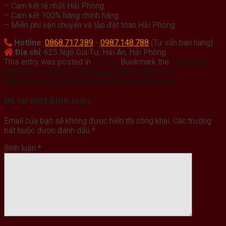
– Cam kết rẻ nhất Hải Phòng.
– Cam kết 100% hàng chính hãng.
– Miễn phí vận chuyển và lắp đặt toàn Hải Phòng.
Hotline
:
0868.717.389
-
0987.148.788
(Tư vấn bán hàng)
Địa chỉ
: 625 Ngô Gia Tự, Hải An, Hải Phòng
This entry was posted in
Tin tức
. Bookmark the
permalink
.
Dùng nồi sai cách: Lý do bếp từ nhanh xuống cấp
Nhà có trẻ nhỏ: Có nên dùng bếp từ thay bếp gas?
Để lại một bình luận
Email của bạn sẽ không được hiển thị công khai.
Các trường
bắt buộc được đánh dấu
*
Bình luận
*