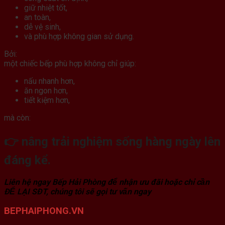
giữ nhiệt tốt,
an toàn,
dễ vệ sinh,
và phù hợp không gian sử dụng.
Bởi:
một chiếc bếp phù hợp không chỉ giúp:
nấu nhanh hơn,
ăn ngon hơn,
tiết kiệm hơn,
mà còn:
👉 nâng trải nghiệm sống hàng ngày lên
đáng kể.
Liên hệ ngay Bếp Hải Phòng để nhận ưu đãi hoặc chỉ cần
ĐỂ LẠI SĐT, chúng tôi sẽ gọi tư vấn ngay
BEPHAIPHONG.VN