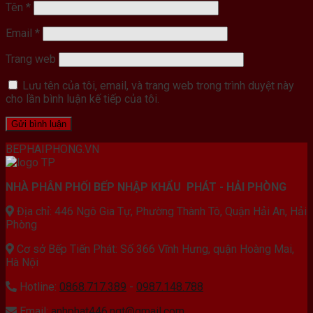
Tên
*
Email
*
Trang web
Lưu tên của tôi, email, và trang web trong trình duyệt này
cho lần bình luận kế tiếp của tôi.
BEPHAIPHONG.VN
NHÀ PHÂN PHỐI BẾP NHẬP KHẨU PHÁT - HẢI PHÒNG
Địa chỉ: 446 Ngô Gia Tự, Phường Thành Tô, Quận Hải An, Hải
Phòng
Cơ sở Bếp Tiến Phát: Số 366 Vĩnh Hưng, quận Hoàng Mai,
Hà Nội
Hotline:
0868.717.389
-
0987.148.788
Email:
anhphat446.ngt@gmail.com