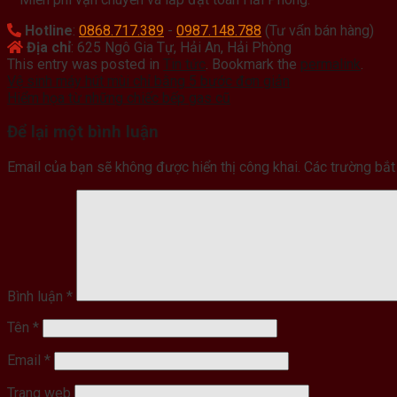
Hotline
:
0868.717.389
-
0987.148.788
(Tư vấn bán hàng)
Địa chỉ
: 625 Ngô Gia Tự, Hải An, Hải Phòng
This entry was posted in
Tin tức
. Bookmark the
permalink
.
Vệ sinh máy hút mùi chỉ bằng 5 bước đơn giản
Hiểm họa từ những chiếc bếp gas cũ
Để lại một bình luận
Email của bạn sẽ không được hiển thị công khai.
Các trường bắ
Bình luận
*
Tên
*
Email
*
Trang web