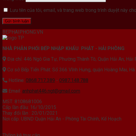
Lưu tên của tôi, email, và trang web trong trình duyệt này cho 
BEPHAIPHONG.VN
NHÀ PHÂN PHỐI BẾP NHẬP KHẨU PHÁT - HẢI PHÒNG
Địa chỉ: 446 Ngô Gia Tự, Phường Thành Tô, Quận Hải An, Hải
Cơ sở Bếp Tiến Phát: Số 366 Vĩnh Hưng, quận Hoàng Mai, Hà
Hotline:
0868.717.389
-
0987.148.788
Email:
anhphat446.ngt@gmail.com
MST: 8108681006
Cấp lần đầu: 16/10/2015
Thay đổi lần : 20/01/2021
Nơi cấp: UBND Quận Hải An - Phòng Tài Chính, Kế Hoạch
Thống kê truy cập