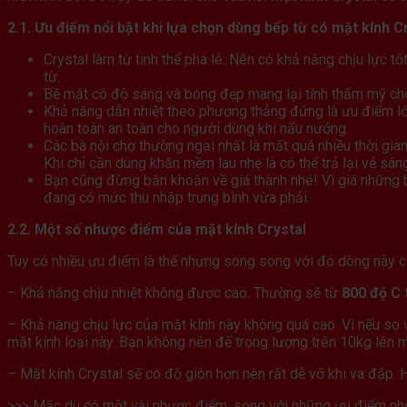
2.1. Ưu điểm nổi bật khi lựa chọn dùng bếp từ có mặt kính C
Crystal làm từ tinh thể pha lê: Nên có khả năng chịu lực tố
từ.
Bề mặt có độ sáng và bóng đẹp mang lại tính thẩm mỹ ch
Khả năng dẫn nhiệt theo phương thẳng đứng là ưu điểm lớn
hoàn toàn an toàn cho người dùng khi nấu nướng.
Các bà nội chợ thường ngại nhất là mất quá nhiều thời gia
Khi chỉ cần dùng khăn mềm lau nhẹ là có thể trả lại vẻ sán
Bạn cũng đừng băn khoăn về giá thành nhé! Vì giá những b
đang có mức thu nhập trung bình vừa phải.
2.2. Một số nhược điểm của mặt kính Crystal
Tuy có nhiều ưu điểm là thế nhưng song song với đó dòng này 
– Khả năng chịu nhiệt không được cao. Thường sẽ từ
800 độ C 
– Khả năng chịu lực của mặt kính này không quá cao. Vì nếu so 
mặt kính loại này. Bạn không nên để trọng lượng trên 10kg lên mặ
– Mặt kính Crystal sẽ có độ giòn hơn nên rất dễ vỡ khi va đập.
>>> Mặc dù có một vài nhược điểm, song với những ưu điểm như 