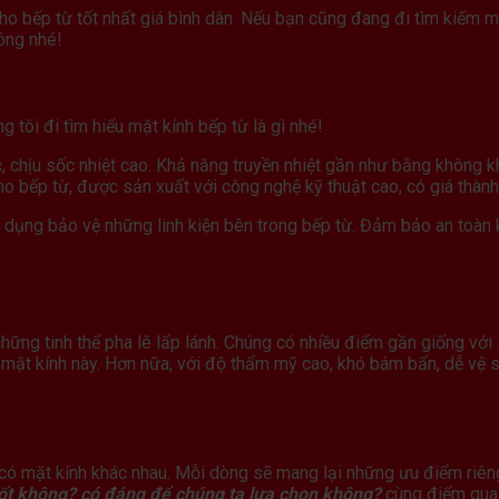
cho bếp từ tốt nhất giá bình dân. Nếu bạn cũng đang đi tìm kiếm m
hông nhé!
g tôi đi tìm hiểu mặt kính bếp từ là gì nhé!
ực, chịu sốc nhiệt cao. Khả năng truyền nhiệt gần như bằng không k
 cho bếp từ, được sản xuất với công nghệ kỹ thuật cao, có giá thàn
 dụng bảo vệ những linh kiện bên trong bếp từ. Đảm bảo an toàn 
những tinh thể pha lê lấp lánh. Chúng có nhiều điểm gần giống với
mặt kính này. Hơn nữa, với độ thẩm mỹ cao, khó bám bẩn, dễ vệ 
từ có mặt kính khác nhau. Mỗi dòng sẽ mang lại những ưu điểm riên
tốt không? có đáng để chúng ta lựa chọn không?
cùng điểm qua 