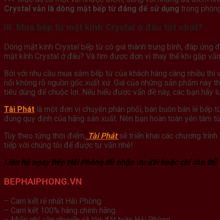
Crystal vẫn là dòng mặt bếp từ đáng để sử dụng
trong phòng
III. Mua bếp từ mặt kính Crystal ở đâu tốt nhất?
Dòng mặt kính Crystal bếp từ có giá thành trung bình, đáp ứng 
mặt kính Crystal ở đâu? Và tìm được đơn vị thay thế khi gặp vấ
Bởi với nhu cầu mua sắm bếp từ của khách hàng càng nhiều thì vi
nổi không rõ nguồn gốc xuất xứ. Giá của những sản phẩm này t
tiêu dùng để chuộc lợi. Nếu hiểu được vấn đề này, các bạn hãy lư
Tài Phát
là một đơn vị chuyên phân phối, bán buôn bán lẻ bếp t
đúng quy định của hãng sản xuất. Nên bạn hoàn toàn yên tâm từ 
Tùy theo từng thời điểm,
Tài Phát
sẽ triển khai các chương trìn
tiếp với chúng tôi để được tư vấn nhé!
Liên hệ ngay Bếp Hải Phòng để nhận ưu đãi hoặc chỉ cần ĐỂ
BEPHAIPHONG.VN
– Cam kết rẻ nhất Hải Phòng.
– Cam kết 100% hàng chính hãng.
– Miễn phí vận chuyển và lắp đặt toàn Hải Phòng.