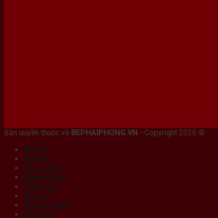
Bán máy photocopy tại hải Phòng
Bản quyền thuộc về
BEPHAIPHONG.VN
- Copyright 2026 ©
Bếp từ
Hút mùi
Lò vi sóng
Máy rửa bát
Chậu rửa
Vòi rửa
Máy lọc nước
Phụ kiện