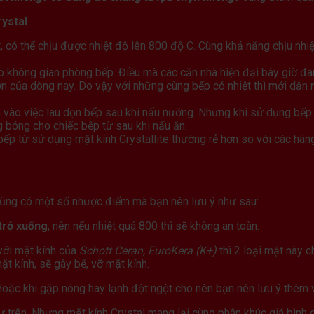
rystal
t, có thể chịu được nhiệt độ lên 800 độ C. Cùng khả năng chịu nhiệ
o không gian phòng bếp. Điều mà các căn nhà hiện đại bây giờ 
 của dòng nay. Do vậy với những cùng bếp có nhiệt thì mới dẫn nh
n vào việc lau dọn bếp sau khi nấu nướng. Nhưng khi sử dụng bếp 
g bóng cho chiếc bếp từ sau khi nấu ăn.
ếp từ sử dụng mặt kính Crystallite thường rẻ hơn so với các hãn
cũng có một số nhược điểm mà bạn nên lưu ý như sau:
trở xuống
, nên nếu nhiệt quá 800 thì sẽ không an toàn.
với mặt kính của
Schott Ceran, EuroKera (K+)
thì 2 loại mặt này c
t kính, sẽ gây bể, vỡ mặt kính.
 Hoặc khi gặp nóng hay lạnh đột ngột cho nên bạn nên lưu ý thêm
trên. Nhưng mặt kính Crystal mang lại cùng phân khúc giá bình 