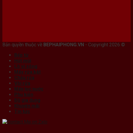
Bán máy photocopy tại hải Phòng
Bản quyền thuộc về
BEPHAIPHONG.VN
- Copyright 2026 ©
Bếp từ
Hút mùi
Lò vi sóng
Máy rửa bát
Chậu rửa
Vòi rửa
Máy lọc nước
Phụ kiện
Đồ gia dụng
Khuyến mãi
Tin tức