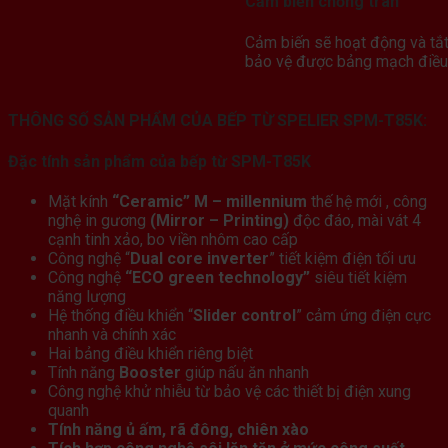
Cảm biến chống tràn
Cảm biến sẽ hoạt động và tắt 
bảo vệ được bảng mạch điều 
THÔNG SỐ SẢN PHẨM CỦA
BẾP TỪ SPELIER SPM-T85K:
Đặc tính sản phẩm của bếp từ SPM-T85K
Mặt kính
“Ceramic” M – millennium
thế hệ mới , công
nghệ in gương
(Mirror – Printing)
độc đáo, mài vát 4
cạnh tinh xảo, bo viền nhôm cao cấp
Công nghệ “
Dual core inverter
” tiết kiệm điện tối ưu
Công nghệ
“ECO green technology”
siêu tiết kiệm
năng lượng
Hệ thống điều khiển “
Slider control
” cảm ứng điện cực
nhanh và chính xác
Hai bảng điều khiển riêng biệt
Tính năng
Booster
giúp nấu ăn nhanh
Công nghệ khử nhiễu từ bảo vệ các thiết bị điện xung
quanh
Tính năng ủ ấm, rã đông, chiên xào