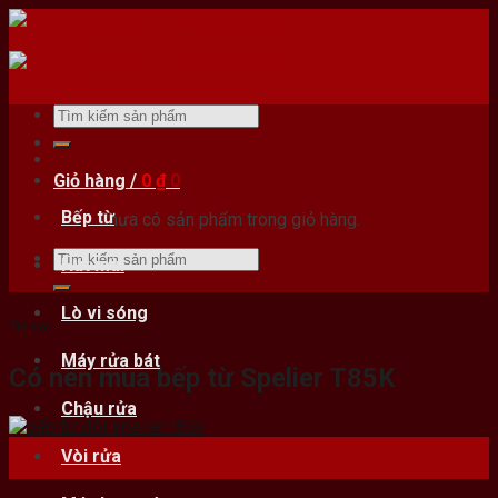
Skip
to
content
Tìm
kiếm:
Giỏ hàng /
0
₫
0
Bếp từ
Chưa có sản phẩm trong giỏ hàng.
Tìm
Hút mùi
kiếm:
Lò vi sóng
Tin tức
Máy rửa bát
Có nên mua bếp từ Spelier T85K
Chậu rửa
13
Vòi rửa
Th10