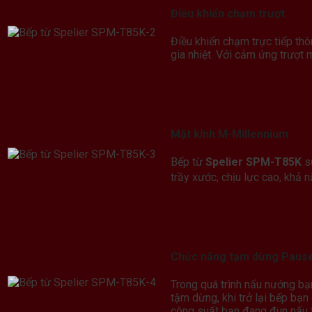
Điều khiển chạm trượt
Điều khiển chạm trực tiếp th
gia nhiệt. Với cảm ứng trượt 
Mặt kính M-Millennium
Bếp từ
Spelier SPM-T85K
sử
trầy xước, chịu lực cao, khả 
Chức năng tạm dừng Paus
Trong quá trình nấu nướng bạ
tậm dừng, khi trở lại bếp bạ
công suất bạn đang đun nấu 