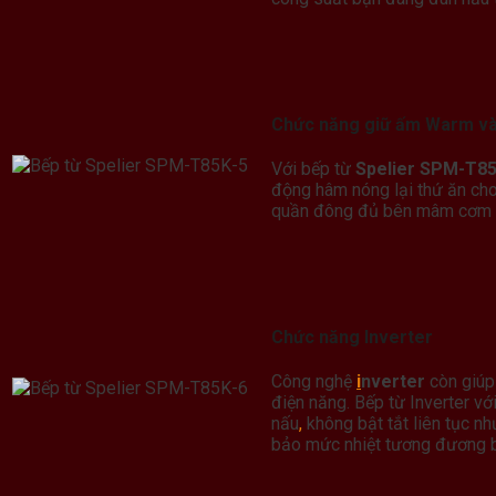
Chức năng giữ ấm Warm và
Với bếp từ
Spelier SPM-T8
động hâm nóng lại thứ ăn ch
quần đông đủ bên mâm cơm ch
Chức năng Inverter
Công nghệ
i
nverter
còn giúp
điện năng. Bếp từ Inverter vớ
nấu
,
không bật tắt liên tục n
bảo mức nhiệt tương đương bằn