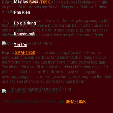
Máy lọc nước
Bếp từ Spelier
SPM-T85K
đã nhận được rất nhiều đánh giá
và phản hồi tốt từ phía người tiêu dùng ngay từ khi xuất hiện
trên thị trường.
Phụ kiện
Thiết kế vô cùng đẹp mắt với màu đen sang trọng cùng sự kết
Đồ gia dụng
hợp với
2
vùng nấu, phù hợp với nhu cầu nấu nướng của đa số
các gia đình ở nước ta
.
Có tới
9
mức công suất, việc lựa chọn
Khuyến mãi
chương trình nấu phù hợp trở nên đơn giản hơn bao giờ hết.
Tin tức
Bếp từ
SPM-T85K
còn có chức năng đặc biệt – Booster,
công suất của bếp sẽ được tăng lên một phần đáng kể giúp
0
nấu nướng nhanh hơn, cần thiết trong những trường hợp gấp.
Tuy nhiên thời gian tối đa mặc định dùng chức năng này là 10
phút / lần tránh quá tải. Bếp được trang bị với công nghệ
inverter thông minh vượt trội giúp làm giảm lượng tiêu thụ điện
Giỏ hàng
của các sản phẩm có sử dụng lõi từ của bếp từ.
Chưa có sản phẩm trong giỏ hàng.
TÍNH NĂNG CỦA BẾP TỪ SPELIER
SPM-T85K