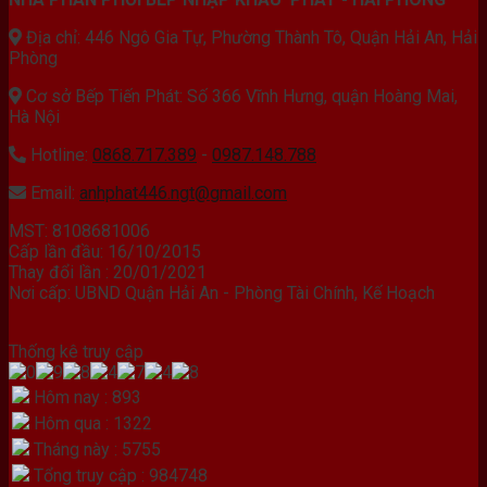
Địa chỉ: 446 Ngô Gia Tự, Phường Thành Tô, Quận Hải An, Hải
Phòng
Cơ sở Bếp Tiến Phát: Số 366 Vĩnh Hưng, quận Hoàng Mai,
Hà Nội
Hotline:
0868.717.389
-
0987.148.788
Email:
anhphat446.ngt@gmail.com
MST: 8108681006
Cấp lần đầu: 16/10/2015
Thay đổi lần : 20/01/2021
Nơi cấp: UBND Quận Hải An - Phòng Tài Chính, Kế Hoạch
Thống kê truy cập
Hôm nay : 893
Hôm qua : 1322
Tháng này : 5755
Tổng truy cập : 984748