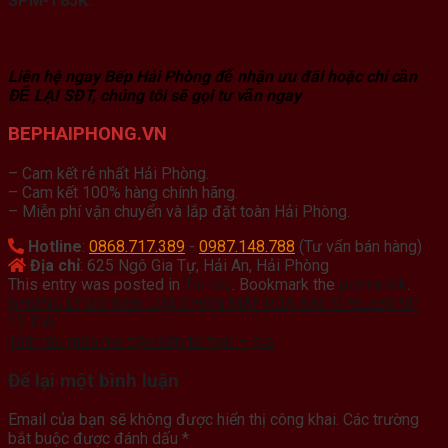
SPM-T85K:
Liên hệ ngay Bếp Hải Phòng để nhận ưu đãi hoặc chỉ cần
ĐỂ LẠI SĐT, chúng tôi sẽ gọi tư vấn ngay
BEPHAIPHONG.VN
– Cam kết rẻ nhất Hải Phòng.
– Cam kết 100% hàng chính hãng.
– Miễn phí vận chuyển và lắp đặt toàn Hải Phòng.
Hotline
:
0868.717.389
-
0987.148.788
(Tư vấn bán hàng)
Địa chỉ
: 625 Ngô Gia Tự, Hải An, Hải Phòng
This entry was posted in
Tin tức
. Bookmark the
permalink
.
NHỮNG LÝ DO NÊN LỰA CHỌN MÁY RỬA BÁT SPELIER SP
13 DW
Tỉnh táo giữa ma trận bếp từ thật – giả
Để lại một bình luận
Email của bạn sẽ không được hiển thị công khai.
Các trường
bắt buộc được đánh dấu
*