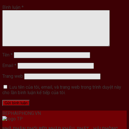
Bình luận
*
Tên
*
Email
*
Trang web
Lưu tên của tôi, email, và trang web trong trình duyệt này
cho lần bình luận kế tiếp của tôi.
BEPHAIPHONG.VN
NHÀ PHÂN PHỐI BẾP NHẬP KHẨU PHÁT - HẢI PHÒNG