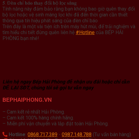
𝟓. Đè𝐧 𝐜𝐡ỉ 𝐛á𝐨 𝐭𝐡𝐚𝐲 đổ𝐢 𝐛ộ 𝐥ọ𝐜 𝐬á𝐧𝐠
Tính năng này đảm bảo rằng bạn không bao giờ quên thay đổi
bộ lọc hoặc vệ sinh màng lọc khi đã đến thời gian cần thiết
thông qua tín hiệu phát sáng của đèn chỉ báo
Trên đây là một vài tiện ích trên máy hút mùi, để trải nghiệm và
tìm hiểu chi tiết đừng quên liên hệ
#Hotline
của BẾP HẢI
PHÒNG bạn nhé!
Liên hệ ngay Bếp Hải Phòng để nhận ưu đãi hoặc chỉ cần
ĐỂ LẠI SĐT, chúng tôi sẽ gọi tư vấn ngay
BEPHAIPHONG.VN
– Cam kết rẻ nhất Hải Phòng.
– Cam kết 100% hàng chính hãng.
– Miễn phí vận chuyển và lắp đặt toàn Hải Phòng.
Hotline
:
0868.717.389
-
0987.148.788
(Tư vấn bán hàng)