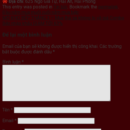
Địa chỉ
: 625 Ngô Gia Tự, Hải An, Hải Phòng
This entry was posted in
Tin tức
. Bookmark the
permalink
.
Đầu năm mua muối cuối năm mua bếp
MỞ KHO BẾP THÁNG 3 – Mua thả ga không lo về giá Combo
Bếp nhập khẩu GIẢM TỚI 63%
Để lại một bình luận
Email của bạn sẽ không được hiển thị công khai.
Các trường
bắt buộc được đánh dấu
*
Bình luận
*
Tên
*
Email
*