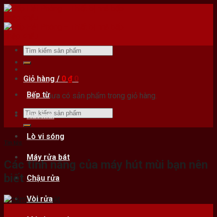
Skip
to
content
Tìm
kiếm:
Giỏ hàng /
0
₫
0
Bếp từ
Chưa có sản phẩm trong giỏ hàng.
Tìm
Hút mùi
kiếm:
Lò vi sóng
Tin tức
Máy rửa bát
Các tính năng của máy hút mùi bạn nên
biết
Chậu rửa
Vòi rửa
25