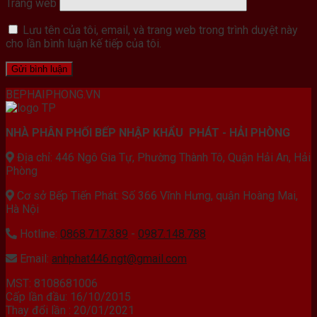
Trang web
Lưu tên của tôi, email, và trang web trong trình duyệt này
cho lần bình luận kế tiếp của tôi.
BEPHAIPHONG.VN
NHÀ PHÂN PHỐI BẾP NHẬP KHẨU PHÁT - HẢI PHÒNG
Địa chỉ: 446 Ngô Gia Tự, Phường Thành Tô, Quận Hải An, Hải
Phòng
Cơ sở Bếp Tiến Phát: Số 366 Vĩnh Hưng, quận Hoàng Mai,
Hà Nội
Hotline:
0868.717.389
-
0987.148.788
Email:
anhphat446.ngt@gmail.com
MST: 8108681006
Cấp lần đầu: 16/10/2015
Thay đổi lần : 20/01/2021