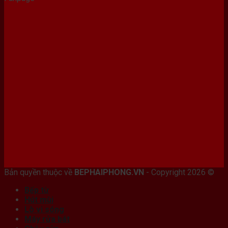
Bán máy photocopy tại hải Phòng
Bản quyền thuộc về
BEPHAIPHONG.VN
- Copyright 2026 ©
Bếp từ
Hút mùi
Lò vi sóng
Máy rửa bát