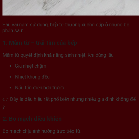
Sau vài năm sử dụng, bếp từ thường xuống cấp ở những bộ
phận sau:
1. Mâm từ – trái tim của bếp
Mâm từ quyết định khả năng sinh nhiệt. Khi dùng lâu:
Gia nhiệt chậm
Nhiệt không đều
Nấu tốn điện hơn trước
👉 Đây là dấu hiệu rất phổ biến nhưng nhiều gia đình không để
ý.
2. Bo mạch điều khiển
Bo mạch chịu ảnh hưởng trực tiếp từ: