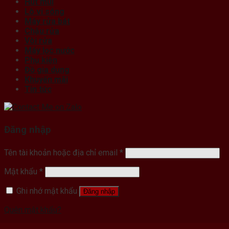
Hút mùi
Lò vi sóng
Máy rửa bát
Chậu rửa
Vòi rửa
Máy lọc nước
Phụ kiện
Đồ gia dụng
Khuyến mãi
Tin tức
Đăng nhập
Tên tài khoản hoặc địa chỉ email
*
Mật khẩu
*
Ghi nhớ mật khẩu
Đăng nhập
Quên mật khẩu?