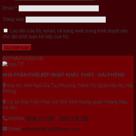
Email
*
Trang web
Lưu tên của tôi, email, và trang web trong trình duyệt này
cho lần bình luận kế tiếp của tôi.
BEPHAIPHONG.VN
NHÀ PHÂN PHỐI BẾP NHẬP KHẨU PHÁT - HẢI PHÒNG
Địa chỉ: 446 Ngô Gia Tự, Phường Thành Tô, Quận Hải An, Hải
Phòng
Cơ sở Bếp Tiến Phát: Số 366 Vĩnh Hưng, quận Hoàng Mai,
Hà Nội
Hotline:
0868.717.389
-
0987.148.788
Email:
anhphat446.ngt@gmail.com