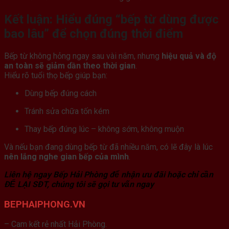
Kết luận: Hiểu đúng “bếp từ dùng được
bao lâu” để chọn đúng thời điểm
Bếp từ không hỏng ngay sau vài năm, nhưng
hiệu quả và độ
an toàn sẽ giảm dần theo thời gian
.
Hiểu rõ tuổi thọ bếp giúp bạn:
Dùng bếp đúng cách
Tránh sửa chữa tốn kém
Thay bếp đúng lúc – không sớm, không muộn
Và nếu bạn đang dùng bếp từ đã nhiều năm, có lẽ đây là lúc
nên lắng nghe gian bếp của mình
.
Liên hệ ngay Bếp Hải Phòng để nhận ưu đãi hoặc chỉ cần
ĐỂ LẠI SĐT, chúng tôi sẽ gọi tư vấn ngay
BEPHAIPHONG.VN
– Cam kết rẻ nhất Hải Phòng.