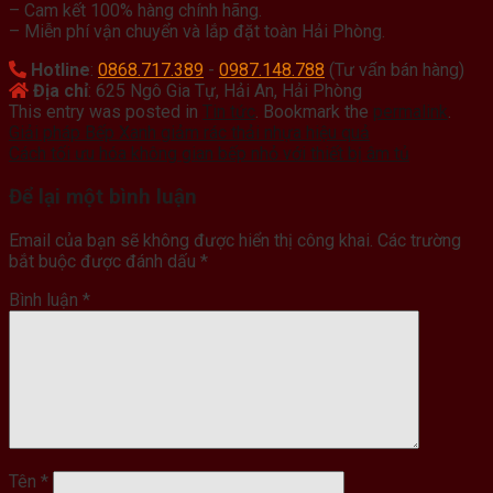
– Cam kết 100% hàng chính hãng.
– Miễn phí vận chuyển và lắp đặt toàn Hải Phòng.
Hotline
:
0868.717.389
-
0987.148.788
(Tư vấn bán hàng)
Địa chỉ
: 625 Ngô Gia Tự, Hải An, Hải Phòng
This entry was posted in
Tin tức
. Bookmark the
permalink
.
Giải pháp Bếp Xanh giảm rác thải nhựa hiệu quả
Cách tối ưu hóa không gian bếp nhỏ với thiết bị âm tủ
Để lại một bình luận
Email của bạn sẽ không được hiển thị công khai.
Các trường
bắt buộc được đánh dấu
*
Bình luận
*
Tên
*