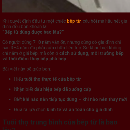
Khi quyết định đầu tư một chiếc
bếp từ
, câu hỏi mà hầu hết gia
đình đều băn khoăn là:
“Bếp từ dùng được bao lâu?”
Có người dùng 7–8 năm vẫn ổn, nhưng cũng có gia đình chỉ
sau 3–4 năm đã phải sửa chữa liên tục. Sự khác biệt không
chỉ nằm ở giá bếp, mà còn ở
cách sử dụng, môi trường bếp
và thời điểm thay bếp phù hợp
.
Bài viết này sẽ giúp bạn:
Hiểu
tuổi thọ thực tế của bếp từ
Nhận biết
dấu hiệu bếp đã xuống cấp
Biết
khi nào nên tiếp tục dùng – khi nào nên thay mới
Đưa ra lựa chọn
kinh tế và an toàn cho gia đình
Tuổi thọ trung bình của bếp từ là bao