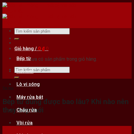
Skip
to
content
Tìm
kiếm:
Giỏ hàng /
0
₫
0
Bếp từ
Chưa có sản phẩm trong giỏ hàng.
Tìm
Hút mùi
kiếm:
Lò vi sóng
Tin tức
Máy rửa bát
Bếp từ dùng được bao lâu? Khi nào nên
thay bếp mới
Chậu rửa
Vòi rửa
30